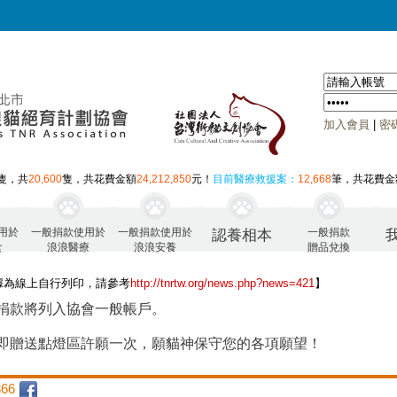
加入會員
|
密
隻，共
20,600
隻，共花費金額
24,212,850
元！
目前醫療救援案：
12,668
筆，共花費金
用於
一般捐款使用於
一般捐款使用於
一般捐款
認養相本
食
浪浪醫療
浪浪安養
贈品兌換
據為線上自行列印，請參考
http://tnrtw.org/news.php?news=421
】
捐款將列入協會一般帳戶。
即贈送點燈區許願一次，願貓神保守您的各項願望！
66