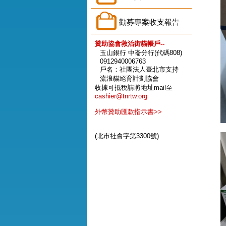
勸募專案收支報告
贊助協會救治街貓帳戶--
玉山銀行 中崙分行(代碼808)
0912940006763
戶名：社團法人臺北市支持
流浪貓絕育計劃協會
收據可抵稅請將地址mail至
cashier@tnrtw.org
外幣贊助匯款指示書>>
(北市社會字第3300號)