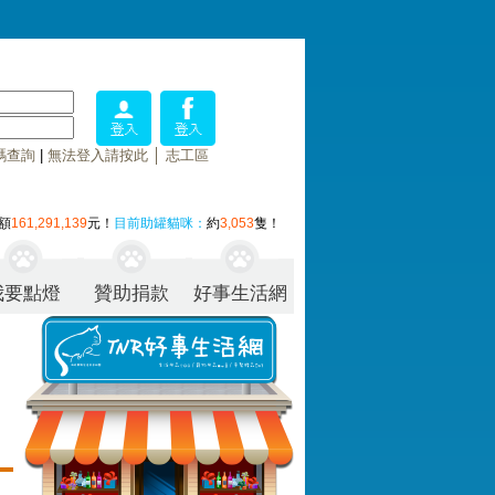
碼查詢
|
無法登入請按此
│
志工區
額
161,291,139
元！
目前助罐貓咪：
約
3,053
隻！
我要點燈
贊助捐款
好事生活網