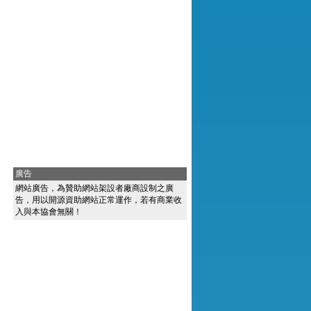
廣告
網站廣告，為贊助網站架設者廠商設制之廣
告，用以開源資助網站正常運作，若有商業收
入與本協會無關！