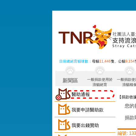
目前總絕育貓咪數：
母貓
11,446
隻、公貓
9,154
一般捐款使用於
一般捐款使
新聞區
浪貓絕育
浪貓糧
醫助通報
【捐款收
您的
我要申請醫助款
捐款
我要出錢贊助
編號: 133