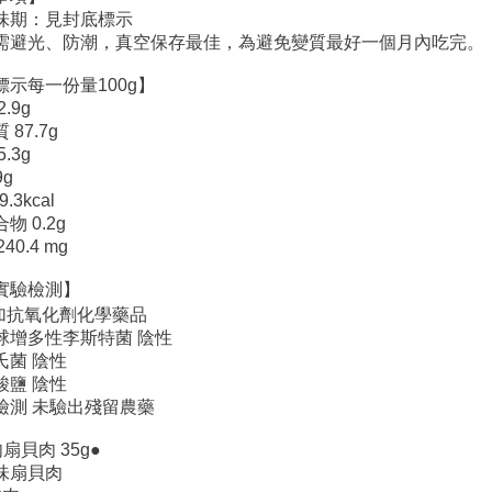
味期：見封底標示
需避光、防潮，真空保存最佳，為避免變質最好一個月內吃完。
標示每一份量100g】
.9g
87.7g
.3g
9g
.3kcal
物 0.2g
240.4 mg
實驗檢測】
加抗氧化劑化學藥品
球增多性李斯特菌 陰性
氏菌 陰性
酸鹽 陰性
檢測 未驗出殘留農藥
扇貝肉 35g●
味扇貝肉