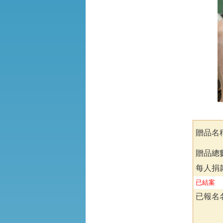
贈品名稱
贈品總數
每人捐
已結案
已報名