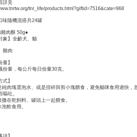
容詳見
/www.tnrtw.org/tnr_life/products.html?giftid=7516&cate=968
口味隨機混搭共24罐
雞肉酥 50g●
對象】全齡犬、貓
】雞肉
份量】
議份量，每公斤每日份量30克。
方式】
注意純肉塊需泡水、或是捏碎與剪小塊餵食，避免貓咪食用過快，
而嘔吐。
直接撒在乾飼料、罐頭上一起餵食。
加水泡軟食用。
】
事項】