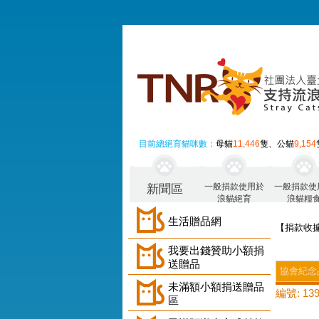
目前總絕育貓咪數：
母貓
11,446
隻、公貓
9,154
一般捐款使用於
一般捐款使
新聞區
浪貓絕育
浪貓糧
生活贈品網
【捐款收
我要出錢贊助小額捐
送贈品
協會紀念
未滿額小額捐送贈品
編號: 139
區