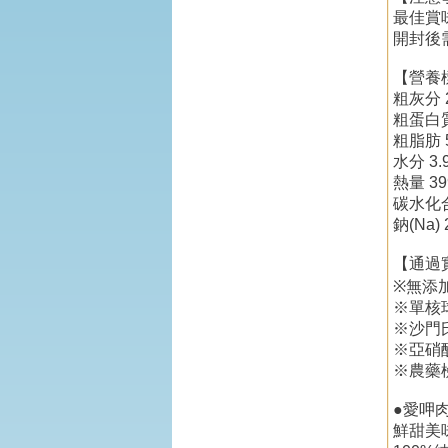
最佳賞
開封後
【營養
粗灰分 2
粗蛋白質 
粗脂肪 5
水分 3.
熱量 399
碳水化合
鈉(Na) 
【通過
※無添
※單核
※沙門
※亞硝
※農藥
●愛呷肉
鮮甜美