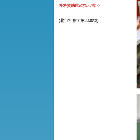
外幣贊助匯款指示書>>
(北市社會字第3300號)