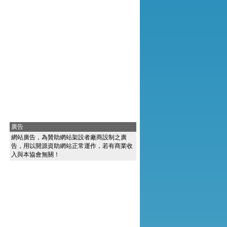
廣告
網站廣告，為贊助網站架設者廠商設制之廣
告，用以開源資助網站正常運作，若有商業收
入與本協會無關！