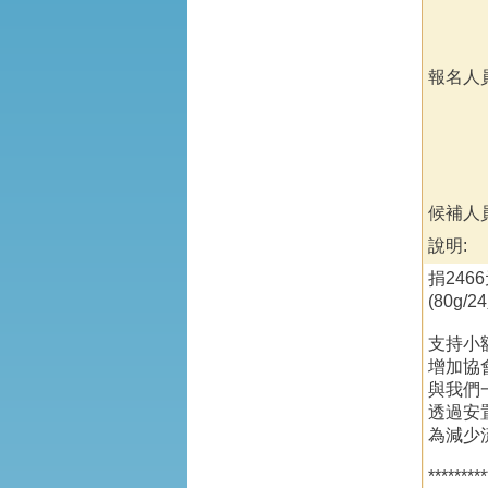
報名人員
候補人員
說明:
捐246
(80g
支持小
增加協
與我們
透過安
為減少
*********