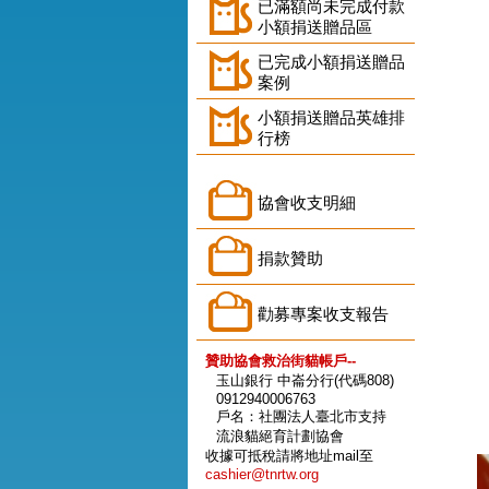
已滿額尚未完成付款
小額捐送贈品區
已完成小額捐送贈品
案例
小額捐送贈品英雄排
行榜
協會收支明細
捐款贊助
勸募專案收支報告
贊助協會救治街貓帳戶--
玉山銀行 中崙分行(代碼808)
0912940006763
戶名：社團法人臺北市支持
流浪貓絕育計劃協會
收據可抵稅請將地址mail至
cashier@tnrtw.org