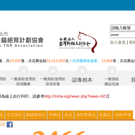
加入會員
|
密
隻，共
20,600
隻，共花費金額
24,212,850
元！
目前醫療救援案：
12,668
筆，共花費金
用於
一般捐款使用於
一般捐款使用於
一般捐款
認養相本
食
浪浪醫療
浪浪安養
贈品兌換
據為線上自行列印，請參考
http://tnrtw.org/news.php?news=421
】
品
生活用品
貓罐貓用品
裝飾品
食品
凍乾營養品
收藏品
清倉/即期
22