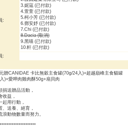
3.妮寇 (已付款)
4.萱萱 (已付款)
5.柯小芳 (已付款)
:
6.鄧安妤 (已付款)
7.Chi (已付款)
8.Dacia (取消)
9.黑喵 (已付款)
10.軒 (已付款)
:
6元贈CANIDAE 卡比無穀主食罐(70g/24入)+超越巔峰主食貓罐
/24入)+愛呷肉雞肉酥50g+扇貝肉
額捐送贈品活動，
會收益，
一起用行動，
置、送養、絕育，
流浪動物數量而努力。
*********************