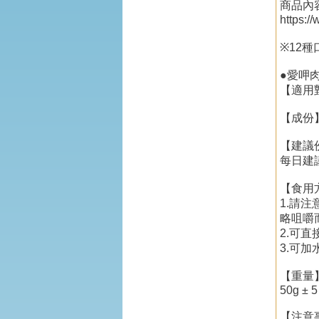
商品內
https:/
※12種
●愛呷肉
【適用
【成份
【建議
每日建
【食用
1.請
略咀嚼
2.可
3.可
【重量
50g ± 5
【注意