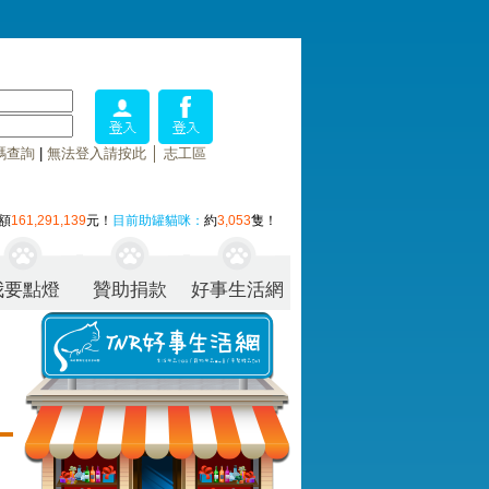
碼查詢
|
無法登入請按此
│
志工區
額
161,291,139
元！
目前助罐貓咪：
約
3,053
隻！
我要點燈
贊助捐款
好事生活網