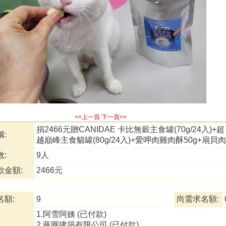
<<上一頁
下一頁>>
捐2466元贈CANIDAE 卡比無穀主食罐(70g/24入)+超
:
越巔峰主食貓罐(80g/24入)+愛呷肉雞肉酥50g+扇貝肉
:
9人
款金額:
2466元
名額:
9
尚需求名額:
1.阿雪阿姨 (已付款)
2.蕥圓建築有限公司 (已付款)