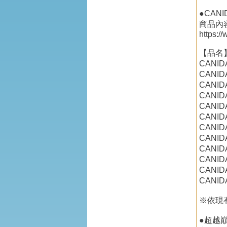
●CAN
商品內
https:/
【品名
CANI
CANI
CANI
CANI
CANI
CANI
CANI
CANI
CANI
CANI
CANI
CANI
※依現
●超越巔