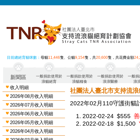
目前總絕育貓咪數：
母貓
11,446
隻、公貓
9,154
隻，共
20,600
隻，共花費金額
24
一般捐款使用於
一般捐款使用於
一般捐款使用於
一般捐
新聞區
浪貓絕育
浪貓糧食
浪浪醫療
浪
收入明細
社團法人臺北市支持流浪
2026年08月收入明細
2022年02月 110守護街
2026年07月收入明細
2026年06月收入明細
2022-02-24
$555
善
2026年05月收入明細
2022-02-18
$1,500
2026年04月收入明細
2026年03月收入明細