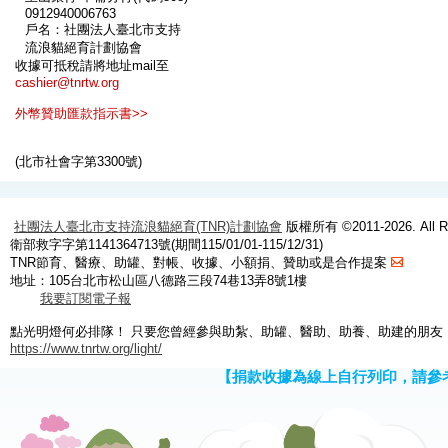
0912940006763
戶名：社團法人臺北市支持
流浪貓絕育計劃協會
收據可抵稅請將地址mail至
cashier@tnrtw.org
外幣贊助匯款指示書>>
(北市社會字第3300號)
社團法人臺北市支持流浪貓絕育(TNR)計劃協會
版權所有 ©2011-2026. All Ri
衛部救字字第1141364713號(期間115/01/01-115/12/31)
TNR節育、醫療、助罐、對帳、收據、小額捐、贊助或是合作提案
地址：105台北市松山區八德路三段74巷13弄8號1樓
我要訂閱電子報
點光明燈何必排隊！ 只要您曾經參與助紮、助罐、醫助、助養、助建的朋友
https://www.tnrtw.org/light/
【捐款收據為線上自行列印，請參