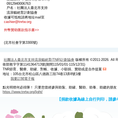
0912940006763
戶名：社團法人臺北市支持
流浪貓絕育計劃協會
收據可抵稅請將地址mail至
cashier@tnrtw.org
外幣贊助匯款指示書>>
(北市社會字第3300號)
社團法人臺北市支持流浪貓絕育(TNR)計劃協會
版權所有 ©2011-2026. All Ri
衛部救字字第1141364713號(期間115/01/01-115/12/31)
TNR節育、醫療、助罐、對帳、收據、小額捐、贊助或是合作提案
地址：105台北市松山區八德路三段74巷13弄8號1樓
我要訂閱電子報
點光明燈何必排隊！ 只要您曾經參與助紮、助罐、醫助、助養、助建的朋友
https://www.tnrtw.org/light/
【捐款收據為線上自行列印，請參