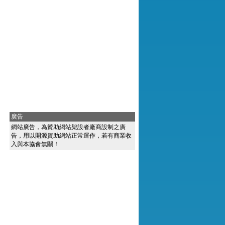
廣告
網站廣告，為贊助網站架設者廠商設制之廣
告，用以開源資助網站正常運作，若有商業收
入與本協會無關！