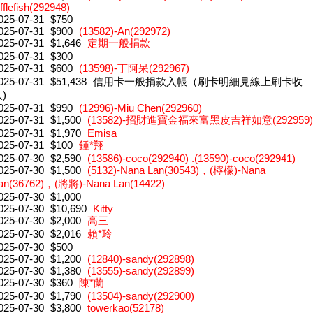
ifflefish(292948)
025-07-31
$750
025-07-31
$900
(13582)-An(292972)
025-07-31
$1,646
定期一般捐款
025-07-31
$300
025-07-31
$600
(13598)-丁阿呆(292967)
025-07-31
$51,438
信用卡一般捐款入帳（刷卡明細見線上刷卡收
)
025-07-31
$990
(12996)-Miu Chen(292960)
025-07-31
$1,500
(13582)-招財進寶金福來富黑皮吉祥如意(292959)
025-07-31
$1,970
Emisa
025-07-31
$100
鍾*翔
025-07-30
$2,590
(13586)-coco(292940) .(13590)-coco(292941)
025-07-30
$1,500
(5132)-Nana Lan(30543)，(檸檬)-Nana
an(36762)，(將將)-Nana Lan(14422)
025-07-30
$1,000
025-07-30
$10,690
Kitty
025-07-30
$2,000
高三
025-07-30
$2,016
賴*玲
025-07-30
$500
025-07-30
$1,200
(12840)-sandy(292898)
025-07-30
$1,380
(13555)-sandy(292899)
025-07-30
$360
陳*蘭
025-07-30
$1,790
(13504)-sandy(292900)
025-07-30
$3,800
towerkao(52178)