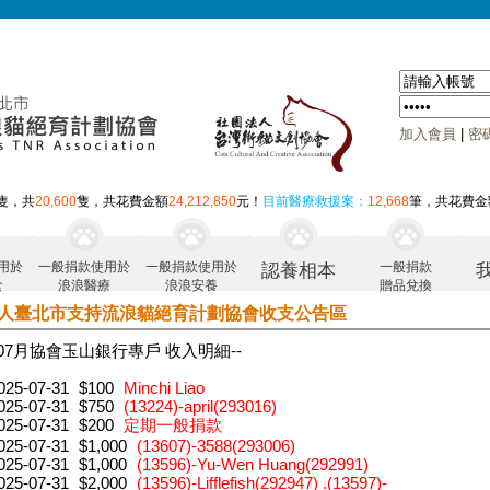
加入會員
|
密
隻，共
20,600
隻，共花費金額
24,212,850
元！
目前醫療救援案：
12,668
筆，共花費金
用於
一般捐款使用於
一般捐款使用於
一般捐款
認養相本
食
浪浪醫療
浪浪安養
贈品兌換
人臺北市支持流浪貓絕育計劃協會收支公告區
年07月 協會玉山銀行專戶 收入明細--
025-07-31
$100
Minchi Liao
025-07-31
$750
(13224)-april(293016)
025-07-31
$200
定期一般捐款
025-07-31
$1,000
(13607)-3588(293006)
025-07-31
$1,000
(13596)-Yu-Wen Huang(292991)
025-07-31
$2,000
(13596)-Lifflefish(292947) .(13597)-