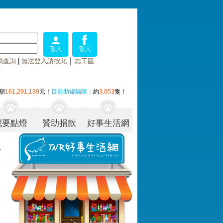
碼查詢
|
無法登入請按此
│
志工區
額
161,291,139
元！
目前助罐貓咪：
約
3,053
隻！
我要點燈
贊助捐款
好事生活網