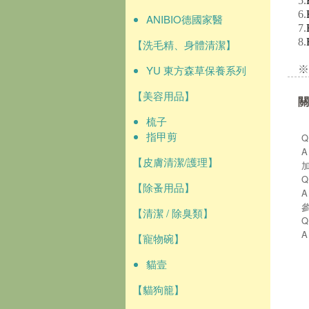
5.
6.
ANIBIO德國家醫
7.
8.
【洗毛精、身體清潔】
YU 東方森草保養系列
※
【美容用品】
關
梳子
指甲剪
【皮膚清潔/護理】
【除蚤用品】
【清潔 / 除臭類】
【寵物碗】
貓壹
【貓狗籠】