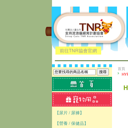
前往TNR協會官網
首頁
HY
【尿片 / 尿褲】
【營養 / 保健品】