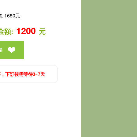
 1680元
1200
金額:
元
捐
，下訂後需等待3~7天