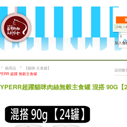
加入會
貓用品
【貓咪-主食罐】
認捐數
PERR 超躍 無穀主食罐
HYPERR超躍貓咪肉絲無穀主食罐 混搭 90G【