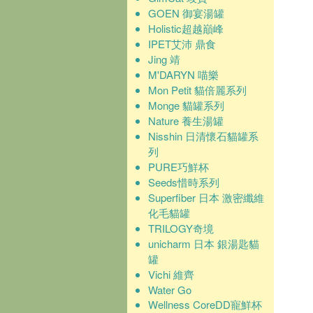
GOEN 御宴湯罐
Holistic超越巔峰
IPET艾沛 鼎食
Jing 靖
M'DARYN 喵樂
Mon Petit 貓倍麗系列
Monge 貓罐系列
Nature 養生湯罐
Nisshin 日清懷石貓罐系
列
PURE巧鮮杯
Seeds惜時系列
Superfiber 日本 激密纖維
化毛貓罐
TRILOGY奇境
unicharm 日本 銀湯匙貓
罐
Vichi 維齊
Water Go
Wellness CoreDD寵鮮杯