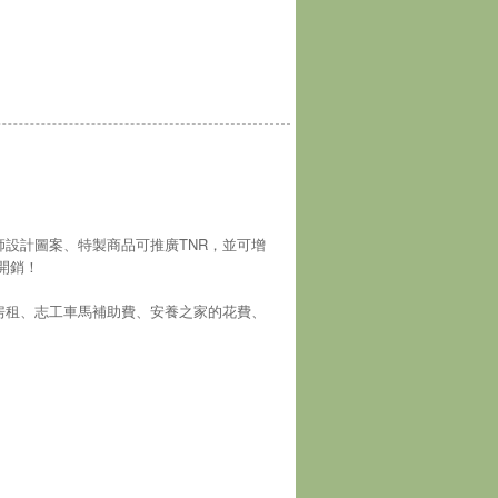
師設計圖案、特製商品可推廣TNR，並可增
開銷！
房租、志工車馬補助費、安養之家的花費、
！