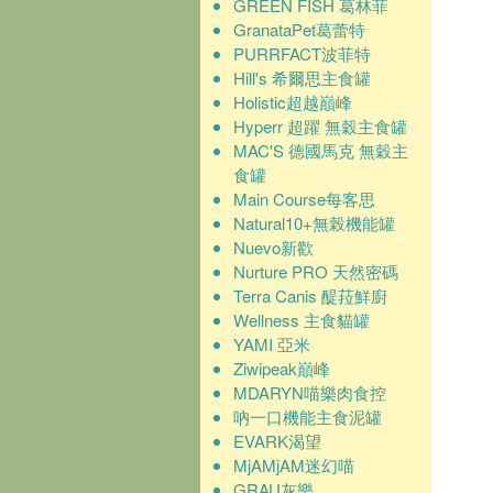
GREEN FISH 葛林菲
GranataPet葛蕾特
PURRFACT波菲特
Hill's 希爾思主食罐
Holistic超越巔峰
Hyperr 超躍 無穀主食罐
MAC'S 德國馬克 無穀主
食罐
Main Course每客思
Natural10+無榖機能罐
Nuevo新歡
Nurture PRO 天然密碼
Terra Canis 醍菈鮮廚
Wellness 主食貓罐
YAMI 亞米
Ziwipeak巔峰
MDARYN喵樂肉食控
吶一口機能主食泥罐
EVARK渴望
MjAMjAM迷幻喵
GRAU灰樂