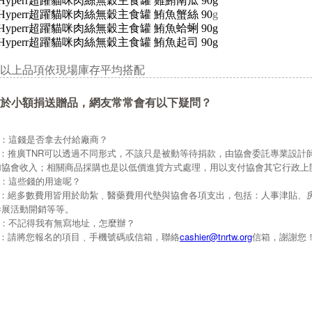
Hyperr超躍貓咪肉絲無穀主食罐 雞鮪南瓜 90g
Hyperr超躍貓咪肉絲無穀主食罐 鮪魚蟹絲 90
g
Hyperr超躍貓咪肉絲無穀主食罐 鮪魚蛤蜊 90g
Hyperr超躍貓咪肉絲無穀主食罐 鮪魚起司 90g
以上品項依現場庫存平均搭配
於小額捐送贈品，網友常常會有以下疑問？
Q：這錢是否拿去付給廠商？
A：推廣TNR可以透過不同形式，不該只是被動等待捐款，由協會委託專業設計
加協會收入；相關商品採購也是以低價進貨方式處理，用以支付協會其它行政上
Q：這些錢的用途呢？
A：絕多數費用皆用於助紮﹑醫藥費用代墊與協會各項支出，包括：人事津貼、
參展活動開銷等等。
Q：不記得我有無寫地址，怎麼辦？
A：請將您報名的項目﹑手機號碼或信箱，聯絡
cashier@tnrtw.org
信箱，謝謝您