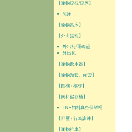
【寵物涼枕/涼床】
涼床
【寵物窩床】
【外出提籠】
外出籠/運輸籠
外出包
【寵物飲水器】
【寵物頸套、頭套】
【圍欄 / 樓梯】
【飼料儲存桶】
TNR飼料真空保鮮桶
【舒壓 / 行為訓練】
【寵物推車】