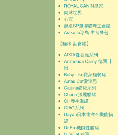
ROYAL CANIN皇家
肉球世界
心寵
超級SP無膠貓咪主食罐
Astkatta冰島 主食餐包
【貓咪-副食罐】
AIXIA愛喜雅系列
Animonda Carny 德國 卡
恩
Baby Like寶萊貓餐罐
Aatas Cat愛達思
Catuna貓罐系列
Cherie 法麗貓罐
CH養生湯罐
CIAO系列
Dayan日本達洋全機能貓
罐
Dr.Pro機能性貓罐
GimCat 竣寶