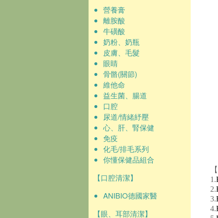
營養膏
離胺酸
牛磺酸
奶粉、奶瓶
皮膚、毛髮
眼睛
骨骼(關節)
維他命
益生菌、腸道
口腔
尿道/情緒紓壓
心、肝、腎保健
免疫
化毛/排毛系列
你懂保健品組合
【
【口腔清潔】
1.
2.
ANIBIO德國家醫
3.
4.
【眼、耳部清潔】