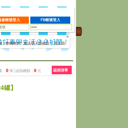
員
|
密碼查詢
|
無法登入請按此
│
志工區
0
0
認捐清單
量：
筆│認捐總額：
元
24罐】