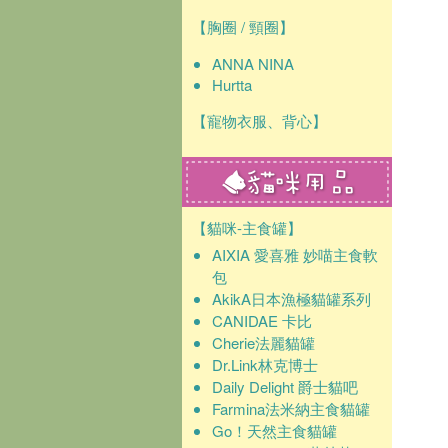
【胸圈 / 頸圈】
ANNA NINA
Hurtta
【寵物衣服、背心】
【貓咪-主食罐】
AIXIA 愛喜雅 妙喵主食軟
包
AkikA日本漁極貓罐系列
CANIDAE 卡比
Cherie法麗貓罐
Dr.Link林克博士
Daily Delight 爵士貓吧
Farmina法米納主食貓罐
Go！天然主食貓罐