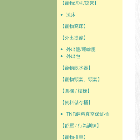
【寵物涼枕/涼床】
涼床
【寵物窩床】
【外出提籠】
外出籠/運輸籠
外出包
【寵物飲水器】
【寵物頸套、頭套】
【圍欄 / 樓梯】
【飼料儲存桶】
TNR飼料真空保鮮桶
【舒壓 / 行為訓練】
【寵物推車】