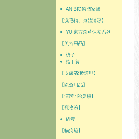
ANIBIO德國家醫
【洗毛精、身體清潔】
YU 東方森草保養系列
【美容用品】
梳子
指甲剪
【皮膚清潔/護理】
【除蚤用品】
【清潔 / 除臭類】
【寵物碗】
貓壹
【貓狗籠】