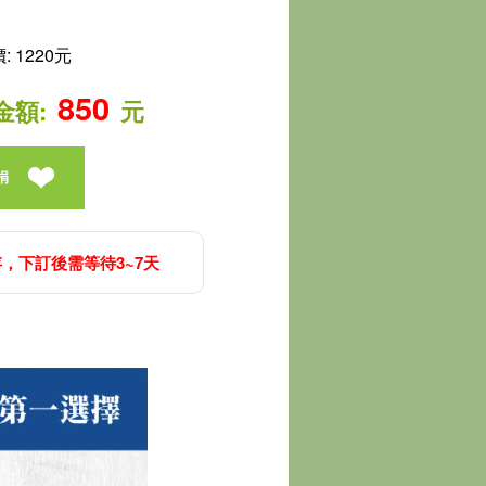
 1220元
850
金額:
元
捐
，下訂後需等待3~7天