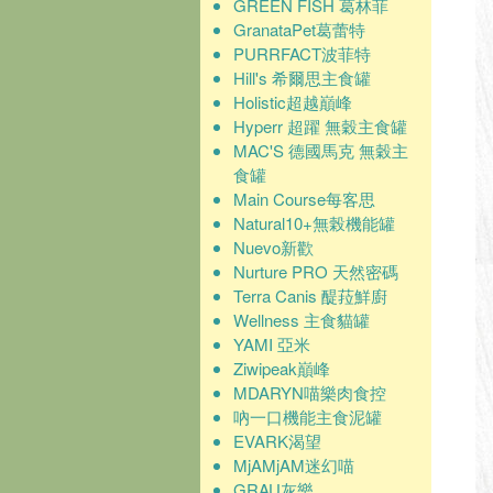
GREEN FISH 葛林菲
GranataPet葛蕾特
PURRFACT波菲特
Hill's 希爾思主食罐
Holistic超越巔峰
Hyperr 超躍 無穀主食罐
MAC'S 德國馬克 無穀主
食罐
Main Course每客思
Natural10+無榖機能罐
Nuevo新歡
Nurture PRO 天然密碼
Terra Canis 醍菈鮮廚
Wellness 主食貓罐
YAMI 亞米
Ziwipeak巔峰
MDARYN喵樂肉食控
吶一口機能主食泥罐
EVARK渴望
MjAMjAM迷幻喵
GRAU灰樂