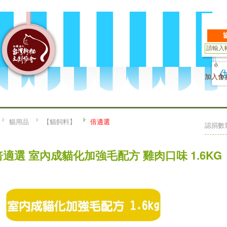
加入會
貓用品
【貓飼料】
倍適選
認捐數
倍適選 室內成貓化加強毛配方 雞肉口味 1.6KG