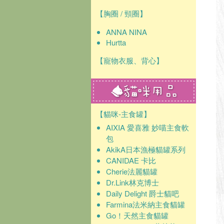
【胸圈 / 頸圈】
ANNA NINA
Hurtta
【寵物衣服、背心】
【貓咪-主食罐】
AIXIA 愛喜雅 妙喵主食軟
包
AkikA日本漁極貓罐系列
CANIDAE 卡比
Cherie法麗貓罐
Dr.Link林克博士
Daily Delight 爵士貓吧
Farmina法米納主食貓罐
Go！天然主食貓罐