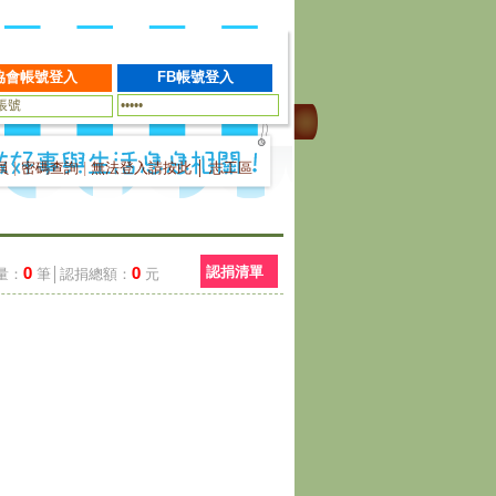
員
|
密碼查詢
|
無法登入請按此
│
志工區
0
0
認捐清單
量：
筆│認捐總額：
元