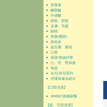
營養膏
離胺酸
牛磺酸
奶粉、奶瓶
皮膚、毛髮
眼睛
骨骼(關節)
維他命
益生菌、腸道
口腔
尿道/情緒紓壓
心、肝、腎保健
免疫
化毛/排毛系列
你懂保健品組合
【口腔清潔】
ANIBIO德國家醫
【眼、耳部清潔】