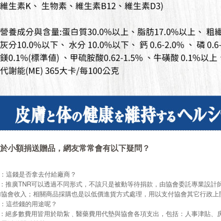
於小額捐送贈品，網友常常會有以下疑問？
Q：這錢是否拿去付給廠商？
A：推廣TNR可以透過不同形式，不該只是被動等待捐款，由協會委託專業設計
加協會收入；相關商品採購也是以低價進貨方式處理，用以支付協會其它行政上
Q：這些錢的用途呢？
A：絕多數費用皆用於助紮﹑醫藥費用代墊與協會各項支出，包括：人事津貼、