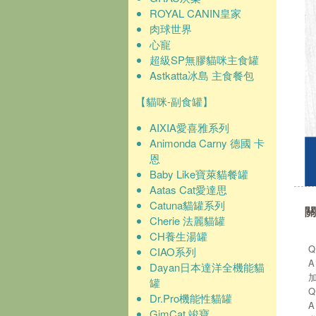
ROYAL CANIN皇家
肉球世界
心寵
超級SP無膠貓咪主食罐
Astkatta冰島 主食餐包
【貓咪-副食罐】
AIXIA愛喜雅系列
Animonda Carny 德國 卡
恩
Baby Like寶萊貓餐罐
Aatas Cat愛達思
Catuna貓罐系列
關
Cherie 法麗貓罐
CH養生湯罐
CIAO系列
Dayan日本達洋全機能貓
罐
Dr.Pro機能性貓罐
GimCat 竣寶