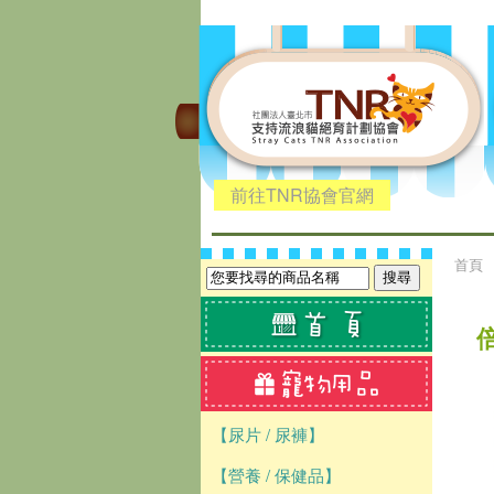
前往TNR協會官網
首頁
【尿片 / 尿褲】
【營養 / 保健品】