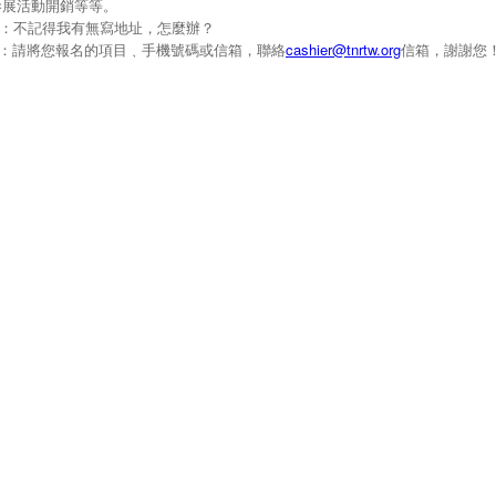
參展活動開銷等等。
Q：不記得我有無寫地址，怎麼辦？
A：請將您報名的項目﹑手機號碼或信箱，聯絡
cashier@tnrtw.org
信箱，謝謝您