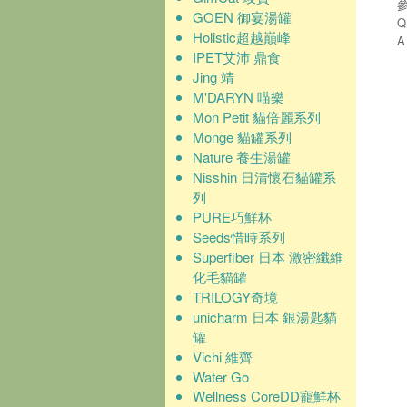
GOEN 御宴湯罐
Holistic超越巔峰
IPET艾沛 鼎食
Jing 靖
M'DARYN 喵樂
Mon Petit 貓倍麗系列
Monge 貓罐系列
Nature 養生湯罐
Nisshin 日清懷石貓罐系
列
PURE巧鮮杯
Seeds惜時系列
Superfiber 日本 激密纖維
化毛貓罐
TRILOGY奇境
unicharm 日本 銀湯匙貓
罐
Vichi 維齊
Water Go
Wellness CoreDD寵鮮杯