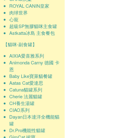
ROYAL CANIN皇家
肉球世界
心寵
超級SP無膠貓咪主食罐
Astkatta冰島 主食餐包
【貓咪-副食罐】
AIXIA愛喜雅系列
Animonda Carny 德國 卡
恩
Baby Like寶萊貓餐罐
Aatas Cat愛達思
Catuna貓罐系列
Cherie 法麗貓罐
CH養生湯罐
CIAO系列
Dayan日本達洋全機能貓
罐
Dr.Pro機能性貓罐
GimCat 竣寶