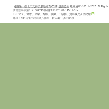
社團法人臺北市支持流浪貓絕育(TNR)計劃協會
版權所有 ©2011-2026. All Rights 
衛部救字字第1141364713號(期間115/01/01-115/12/31)
TNR節育、醫療、助罐、對帳、收據、小額捐、贊助或是合作提案
地址：105台北市松山區八德路三段74巷13弄8號1樓