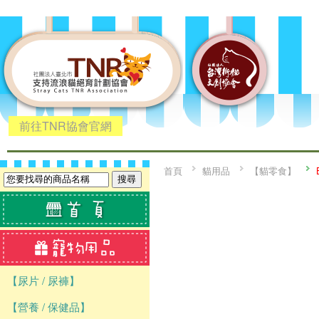
前往TNR協會官網
首頁
貓用品
【貓零食】
【尿片 / 尿褲】
【營養 / 保健品】