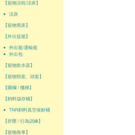
【寵物涼枕/涼床】
涼床
【寵物窩床】
【外出提籠】
外出籠/運輸籠
外出包
【寵物飲水器】
【寵物頸套、頭套】
【圍欄 / 樓梯】
【飼料儲存桶】
TNR飼料真空保鮮桶
【舒壓 / 行為訓練】
【寵物推車】