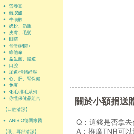
營養膏
離胺酸
牛磺酸
奶粉、奶瓶
皮膚、毛髮
眼睛
骨骼(關節)
維他命
益生菌、腸道
口腔
尿道/情緒紓壓
心、肝、腎保健
免疫
化毛/排毛系列
關於小額捐送
你懂保健品組合
【口腔清潔】
Q：這錢是否拿去
ANIBIO德國家醫
A：推廣TNR可
【眼、耳部清潔】