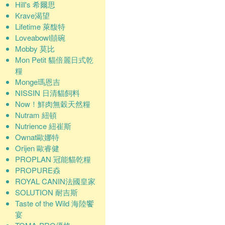
Hill's 希爾思
Krave渴望
Lifetime 萊馥特
Loveabowl囍碗
Mobby 莫比
Mon Petit 貓倍麗日式乾
糧
Monge瑪恩吉
NISSIN 日清貓飼料
Now！鮮肉無穀天然糧
Nutram 紐頓
Nutrience 紐崔斯
Ownat歐娜特
Orijen 歐睿健
PROPLAN 冠能貓乾糧
PROPURE猋
ROYAL CANIN法國皇家
SOLUTION 耐吉斯
Taste of the Wild 海陸饗
宴