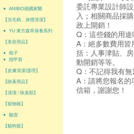
委託專業設計師設
ANIBIO德國家醫
入；相關商品採購
【洗毛精、身體清潔】
政上開銷！
YU 東方森草保養系列
Q：這些錢的用途
A：絕多數費用皆
【美容用品】
括：人事津貼、房
梳子
指甲剪
動開銷等等。
Q：不記得我有無
【皮膚清潔/護理】
A：請將您報名的
【除蚤用品】
信箱，謝謝您！
【清潔 / 除臭類】
【寵物碗】
貓壹
【貓狗籠】