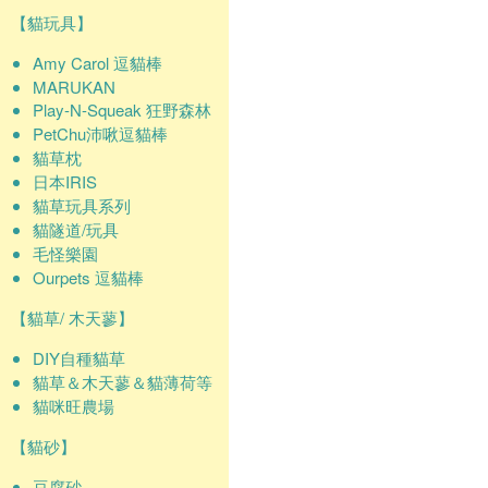
【貓玩具】
Amy Carol 逗貓棒
MARUKAN
Play-N-Squeak 狂野森林
PetChu沛啾逗貓棒
貓草枕
日本IRIS
貓草玩具系列
貓隧道/玩具
毛怪樂園
Ourpets 逗貓棒
【貓草/ 木天蓼】
DIY自種貓草
貓草＆木天蓼＆貓薄荷等
貓咪旺農場
【貓砂】
豆腐砂