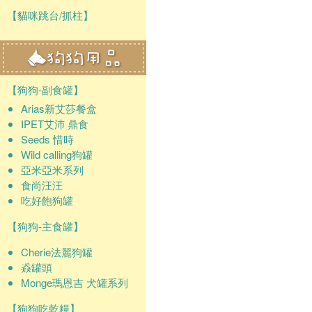
【貓咪跳台/抓柱】
【狗狗-副食罐】
Arias新艾莎餐盒
IPET艾沛 鼎食
Seeds 惜時
Wild calling狗罐
亞米亞米系列
食尚汪汪
吃好飽狗罐
【狗狗-主食罐】
Cherie法麗狗罐
猋罐頭
Monge瑪恩吉 犬罐系列
【狗狗吃乾糧】