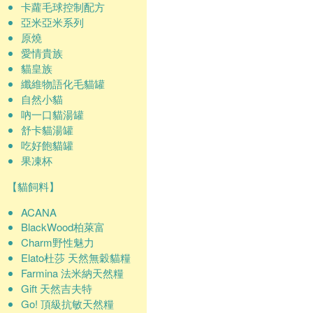
卡蘿毛球控制配方
亞米亞米系列
原燒
愛情貴族
貓皇族
纖維物語化毛貓罐
自然小貓
吶一口貓湯罐
舒卡貓湯罐
吃好飽貓罐
果凍杯
【貓飼料】
ACANA
BlackWood柏萊富
Charm野性魅力
Elato杜莎 天然無穀貓糧
Farmina 法米納天然糧
Gift 天然吉夫特
Go! 頂級抗敏天然糧