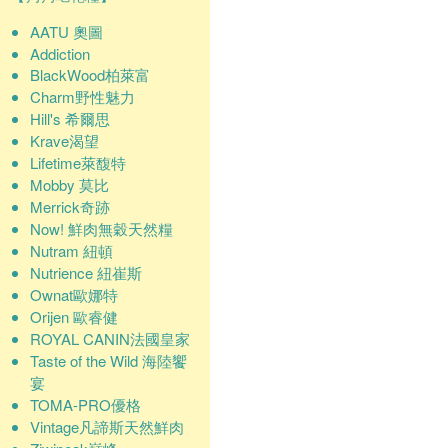
AATU 奧圖
Addiction
BlackWood柏萊富
Charm野性魅力
Hill's 希爾思
Krave渴望
Lifetime萊馥特
Mobby 莫比
Merrick奇跡
Now! 鮮肉無穀天然糧
Nutram 紐頓
Nutrience 紐崔斯
Ownat歐娜特
Orijen 歐睿健
ROYAL CANIN法國皇家
Taste of the Wild 海陸饗
宴
TOMA-PRO優格
Vintage凡諦斯天然鮮肉