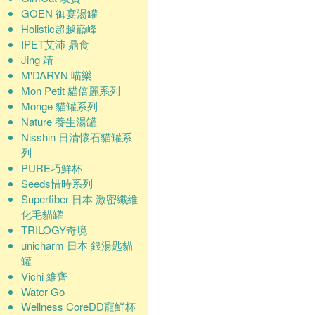
GOEN 御宴湯罐
Holistic超越巔峰
IPET艾沛 鼎食
Jing 靖
M'DARYN 喵樂
Mon Petit 貓倍麗系列
Monge 貓罐系列
Nature 養生湯罐
Nisshin 日清懷石貓罐系
列
PURE巧鮮杯
Seeds惜時系列
Superfiber 日本 激密纖維
化毛貓罐
TRILOGY奇境
unicharm 日本 銀湯匙貓
罐
Vichi 維齊
Water Go
Wellness CoreDD寵鮮杯