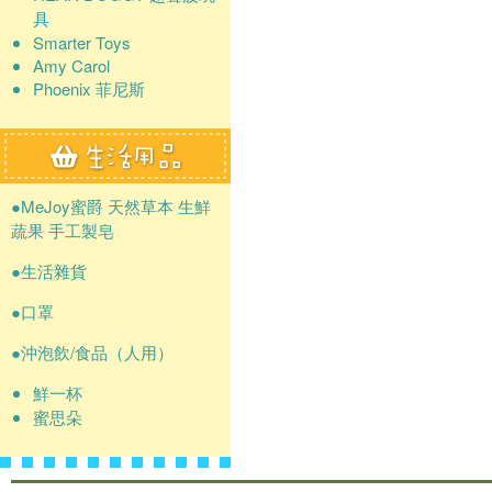
具
Smarter Toys
Amy Carol
Phoenix 菲尼斯
●MeJoy蜜爵 天然草本 生鮮
蔬果 手工製皂
●生活雜貨
●口罩
●沖泡飲/食品（人用）
鮮一杯
蜜思朵