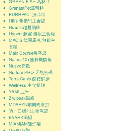
GREEN FISH 葛林菲
GranataPet葛蕾特
PURRFACT波菲特
Hill's 希爾思主食罐
Holistic超越巔峰
Hyperr 超躍 無穀主食罐
MAC'S 德國馬克 無穀主
食罐
Main Course每客思
Natural10+無榖機能罐
Nuevo新歡
Nurture PRO 天然密碼
Terra Canis 醍菈鮮廚
Wellness 主食貓罐
YAMI 亞米
Ziwipeak巔峰
MDARYN喵樂肉食控
吶一口機能主食泥罐
EVARK渴望
MjAMjAM迷幻喵
GRAU灰樂