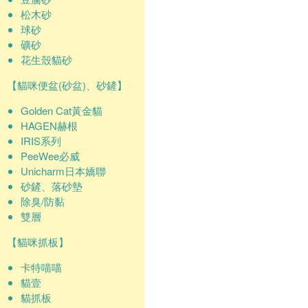
松木砂
球砂
礦砂
花生殼貓砂
【貓咪便盆(砂盆)、砂鏟】
Golden Cat黃金貓
HAGEN赫根
IRIS系列
PeeWee必威
Unicharm日本嬌聯
砂鏟、落砂墊
除臭/防黏
雙層
【貓咪抓板】
卡特喵喵
貓壹
貓抓板