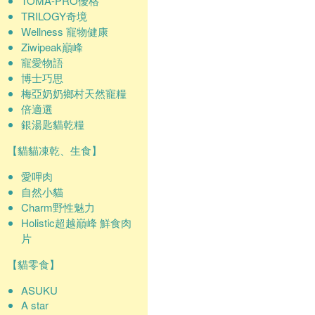
TOMA-PRO優格
TRILOGY奇境
Wellness 寵物健康
Ziwipeak巔峰
寵愛物語
博士巧思
梅亞奶奶鄉村天然寵糧
倍適選
銀湯匙貓乾糧
【貓貓凍乾、生食】
愛呷肉
自然小貓
Charm野性魅力
Holistic超越巔峰 鮮食肉
片
【貓零食】
ASUKU
A star