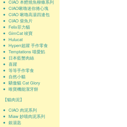
CIAO 本鰹燒魚柳條系列
CIAO啾嚕迷你捲心塊
CIAO 啾嚕高湯四連包
CIAO 柴魚片
Felix菲力貓
GimCat 竣寶
Hulucat
Hyperr超躍 手作零食
Temptations 喵愛餡
日本藍蟹肉絲
喜躍
等等手作零食
自然小貓
驕傲貓 Cat Glory
唯寶機能潔牙餅
【貓肉泥】
CIAO 肉泥系列
Miaw 妙喵肉泥系列
銀湯匙