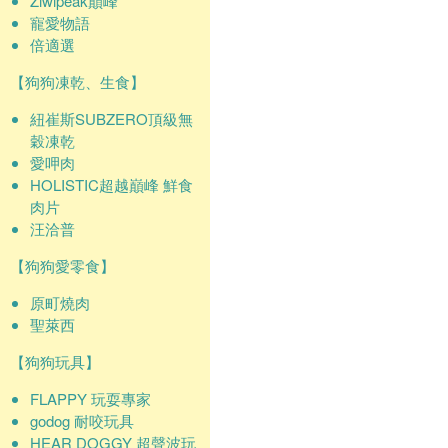
Ziwipeak巔峰
寵愛物語
倍適選
【狗狗凍乾、生食】
紐崔斯SUBZERO頂級無
穀凍乾
愛呷肉
HOLISTIC超越巔峰 鮮食
肉片
汪洽普
【狗狗愛零食】
原町燒肉
聖萊西
【狗狗玩具】
FLAPPY 玩耍專家
godog 耐咬玩具
HEAR DOGGY 超聲波玩