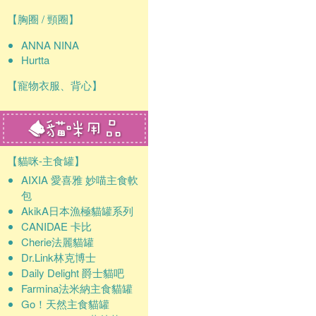
【胸圈 / 頸圈】
ANNA NINA
Hurtta
【寵物衣服、背心】
【貓咪-主食罐】
AIXIA 愛喜雅 妙喵主食軟
包
AkikA日本漁極貓罐系列
CANIDAE 卡比
Cherie法麗貓罐
Dr.Link林克博士
Daily Delight 爵士貓吧
Farmina法米納主食貓罐
Go！天然主食貓罐