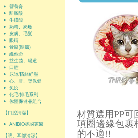
營養膏
離胺酸
牛磺酸
奶粉、奶瓶
皮膚、毛髮
眼睛
骨骼(關節)
維他命
益生菌、腸道
口腔
尿道/情緒紓壓
心、肝、腎保健
免疫
化毛/排毛系列
你懂保健品組合
【口腔清潔】
材質選用PP可
項圈邊緣包裹
ANIBIO德國家醫
的不適!!
【眼、耳部清潔】