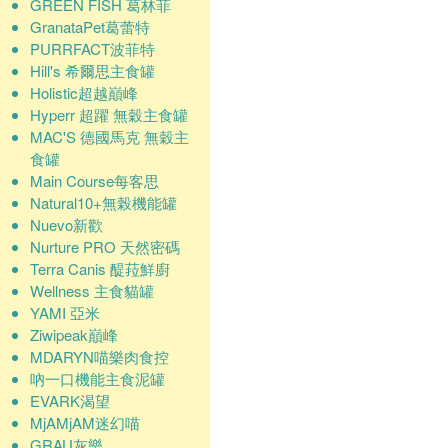
GREEN FISH 葛林菲
GranataPet葛蕾特
PURRFACT波菲特
Hill's 希爾思主食罐
Holistic超越巔峰
Hyperr 超躍 無穀主食罐
MAC'S 德國馬克 無穀主
食罐
Main Course每客思
Natural10+無榖機能罐
Nuevo新歡
Nurture PRO 天然密碼
Terra Canis 醍菈鮮廚
Wellness 主食貓罐
YAMI 亞米
Ziwipeak巔峰
MDARYN喵樂肉食控
吶一口機能主食泥罐
EVARK渴望
MjAMjAM迷幻喵
GRAU灰樂