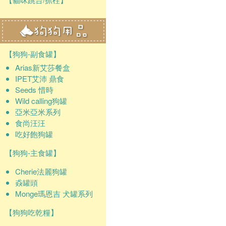
【狗狗-副食罐】
Arias新艾莎餐盒
IPET艾沛 鼎食
Seeds 惜時
Wild calling狗罐
亞米亞米系列
食尚汪汪
吃好飽狗罐
【狗狗-主食罐】
Cherie法麗狗罐
猋罐頭
Monge瑪恩吉 犬罐系列
【狗狗吃乾糧】