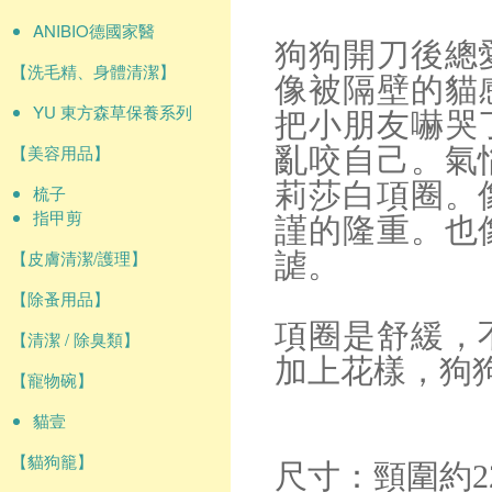
ANIBIO德國家醫
狗狗開刀後總
【洗毛精、身體清潔】
像被隔壁的貓
YU 東方森草保養系列
把小朋友嚇哭
【美容用品】
亂咬自己。氣
莉莎白項圈。
梳子
指甲剪
謹的隆重。也
【皮膚清潔/護理】
謔。
【除蚤用品】
項圈是舒緩，
【清潔 / 除臭類】
加上花樣，狗
【寵物碗】
貓壹
【貓狗籠】
尺寸：頸圍約2