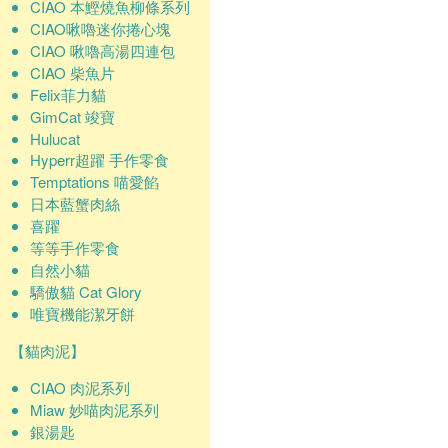
CIAO 本鰹燒魚柳條系列
CIAO啾嚕迷你捲心塊
CIAO 啾嚕高湯四連包
CIAO 柴魚片
Felix菲力貓
GimCat 竣寶
Hulucat
Hyperr超躍 手作零食
Temptations 喵愛餡
日本藍蟹肉絲
喜躍
等等手作零食
自然小貓
驕傲貓 Cat Glory
唯寶機能潔牙餅
【貓肉泥】
CIAO 肉泥系列
Miaw 妙喵肉泥系列
銀湯匙