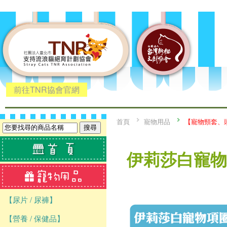
前往TNR協會官網
首頁
寵物用品
【寵物頸套、
伊莉莎白寵物項
【尿片 / 尿褲】
【營養 / 保健品】