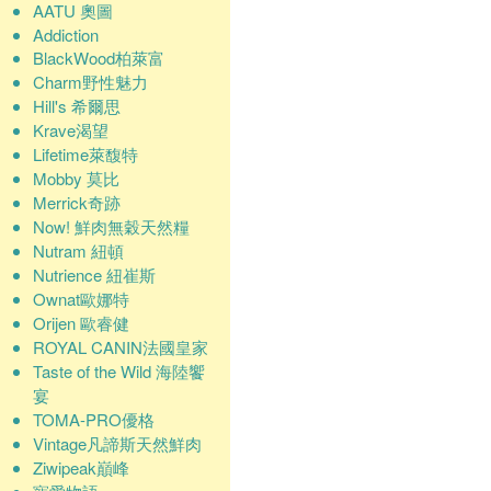
AATU 奧圖
Addiction
BlackWood柏萊富
Charm野性魅力
Hill's 希爾思
Krave渴望
Lifetime萊馥特
Mobby 莫比
Merrick奇跡
Now! 鮮肉無穀天然糧
Nutram 紐頓
Nutrience 紐崔斯
Ownat歐娜特
Orijen 歐睿健
ROYAL CANIN法國皇家
Taste of the Wild 海陸饗
宴
TOMA-PRO優格
Vintage凡諦斯天然鮮肉
Ziwipeak巔峰