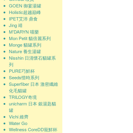
GOEN 御宴湯罐
Holistic超越巔峰
IPET艾沛 鼎食
Jing 靖
M'DARYN 喵樂
Mon Petit 貓倍麗系列
Monge 貓罐系列
Nature 養生湯罐
Nisshin 日清懷石貓罐系
列
PURE巧鮮杯
Seeds惜時系列
Superfiber 日本 激密纖維
化毛貓罐
TRILOGY奇境
unicharm 日本 銀湯匙貓
罐
Vichi 維齊
Water Go
Wellness CoreDD寵鮮杯