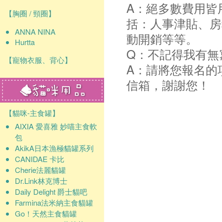
A：絕多數費用皆
【胸圈 / 頸圈】
括：人事津貼、房
ANNA NINA
動開銷等等。
Hurtta
Q：不記得我有無
【寵物衣服、背心】
A：請將您報名的
信箱，謝謝您！
【貓咪-主食罐】
AIXIA 愛喜雅 妙喵主食軟
包
AkikA日本漁極貓罐系列
CANIDAE 卡比
Cherie法麗貓罐
Dr.Link林克博士
Daily Delight 爵士貓吧
Farmina法米納主食貓罐
Go！天然主食貓罐