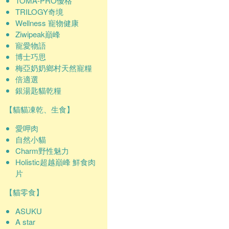
TOMA-PRO優格
TRILOGY奇境
Wellness 寵物健康
Ziwipeak巔峰
寵愛物語
博士巧思
梅亞奶奶鄉村天然寵糧
倍適選
銀湯匙貓乾糧
【貓貓凍乾、生食】
愛呷肉
自然小貓
Charm野性魅力
Holistic超越巔峰 鮮食肉
片
【貓零食】
ASUKU
A star