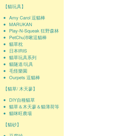
【貓玩具】
Amy Carol 逗貓棒
MARUKAN
Play-N-Squeak 狂野森林
PetChu沛啾逗貓棒
貓草枕
日本IRIS
貓草玩具系列
貓隧道/玩具
毛怪樂園
Ourpets 逗貓棒
【貓草/ 木天蓼】
DIY自種貓草
貓草＆木天蓼＆貓薄荷等
貓咪旺農場
【貓砂】
豆腐砂