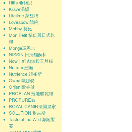
Hill's 希爾思
Krave渴望
Lifetime 萊馥特
Loveabowl囍碗
Mobby 莫比
Mon Petit 貓倍麗日式乾
糧
Monge瑪恩吉
NISSIN 日清貓飼料
Now！鮮肉無穀天然糧
Nutram 紐頓
Nutrience 紐崔斯
Ownat歐娜特
Orijen 歐睿健
PROPLAN 冠能貓乾糧
PROPURE猋
ROYAL CANIN法國皇家
SOLUTION 耐吉斯
Taste of the Wild 海陸饗
宴