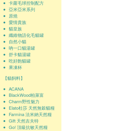
卡蘿毛球控制配方
亞米亞米系列
原燒
愛情貴族
貓皇族
纖維物語化毛貓罐
自然小貓
吶一口貓湯罐
舒卡貓湯罐
吃好飽貓罐
果凍杯
【貓飼料】
ACANA
BlackWood柏萊富
Charm野性魅力
Elato杜莎 天然無穀貓糧
Farmina 法米納天然糧
Gift 天然吉夫特
Go! 頂級抗敏天然糧