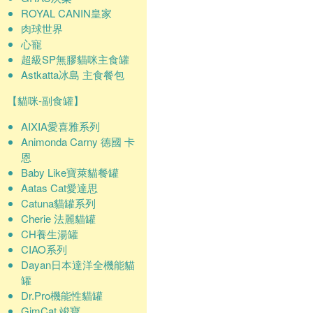
ROYAL CANIN皇家
肉球世界
心寵
超級SP無膠貓咪主食罐
Astkatta冰島 主食餐包
【貓咪-副食罐】
AIXIA愛喜雅系列
Animonda Carny 德國 卡
恩
Baby Like寶萊貓餐罐
Aatas Cat愛達思
Catuna貓罐系列
Cherie 法麗貓罐
CH養生湯罐
CIAO系列
Dayan日本達洋全機能貓
罐
Dr.Pro機能性貓罐
GimCat 竣寶