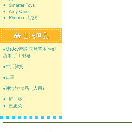
Smarter Toys
Amy Carol
Phoenix 菲尼斯
●MeJoy蜜爵 天然草本 生鮮
蔬果 手工製皂
●生活雜貨
●口罩
●沖泡飲/食品（人用）
鮮一杯
蜜思朵