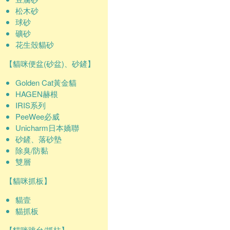
松木砂
球砂
礦砂
花生殼貓砂
【貓咪便盆(砂盆)、砂鏟】
Golden Cat黃金貓
HAGEN赫根
IRIS系列
PeeWee必威
Unicharm日本嬌聯
砂鏟、落砂墊
除臭/防黏
雙層
【貓咪抓板】
貓壹
貓抓板
【貓咪跳台/抓柱】