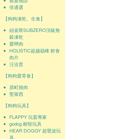
寵愛物語
倍適選
【狗狗凍乾、生食】
紐崔斯SUBZERO頂級無
穀凍乾
愛呷肉
HOLISTIC超越巔峰 鮮食
肉片
汪洽普
【狗狗愛零食】
原町燒肉
聖萊西
【狗狗玩具】
FLAPPY 玩耍專家
godog 耐咬玩具
HEAR DOGGY 超聲波玩
具