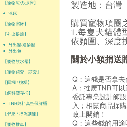
【寵物涼枕/涼床】
製造地：台灣
涼床
購買寵物項圈
【寵物窩床】
1.每隻犬貓
【外出提籠】
依頸圍、深度
外出籠/運輸籠
外出包
關於小額捐送
【寵物飲水器】
【寵物頸套、頭套】
Q：這錢是否拿去
【圍欄 / 樓梯】
A：推廣TNR可
【飼料儲存桶】
委託專業設計師設
TNR飼料真空保鮮桶
入；相關商品採購
政上開銷！
【舒壓 / 行為訓練】
Q：這些錢的用途
【寵物推車】