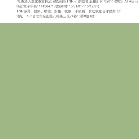
社團法人臺北市支持流浪貓絕育(TNR)計劃協會
版權所有 ©2011-2026. All Rights 
衛部救字字第1141364713號(期間115/01/01-115/12/31)
TNR節育、醫療、助罐、對帳、收據、小額捐、贊助或是合作提案
地址：105台北市松山區八德路三段74巷13弄8號1樓