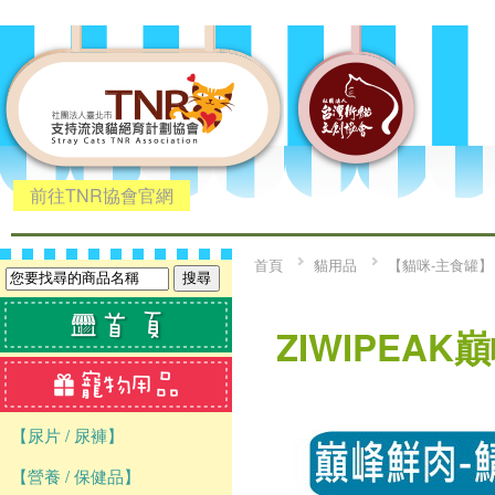
前往TNR協會官網
首頁
貓用品
【貓咪-主食罐】
ZIWIPEAK
【尿片 / 尿褲】
【營養 / 保健品】