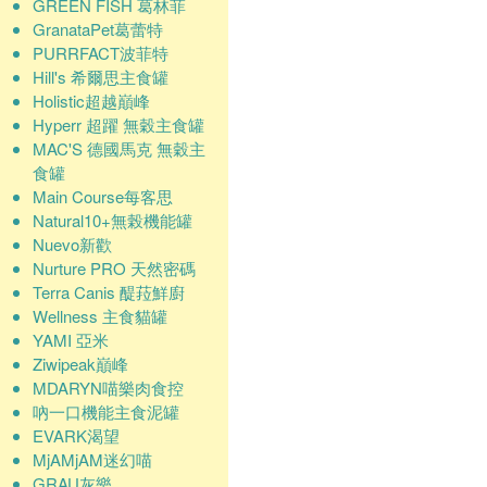
GREEN FISH 葛林菲
GranataPet葛蕾特
PURRFACT波菲特
Hill's 希爾思主食罐
Holistic超越巔峰
Hyperr 超躍 無穀主食罐
MAC'S 德國馬克 無穀主
食罐
Main Course每客思
Natural10+無榖機能罐
Nuevo新歡
Nurture PRO 天然密碼
Terra Canis 醍菈鮮廚
Wellness 主食貓罐
YAMI 亞米
Ziwipeak巔峰
MDARYN喵樂肉食控
吶一口機能主食泥罐
EVARK渴望
MjAMjAM迷幻喵
GRAU灰樂