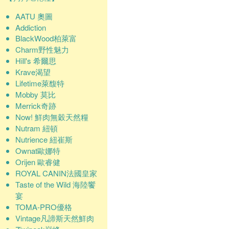
AATU 奧圖
Addiction
BlackWood柏萊富
Charm野性魅力
Hill's 希爾思
Krave渴望
Lifetime萊馥特
Mobby 莫比
Merrick奇跡
Now! 鮮肉無穀天然糧
Nutram 紐頓
Nutrience 紐崔斯
Ownat歐娜特
Orijen 歐睿健
ROYAL CANIN法國皇家
Taste of the Wild 海陸饗
宴
TOMA-PRO優格
Vintage凡諦斯天然鮮肉