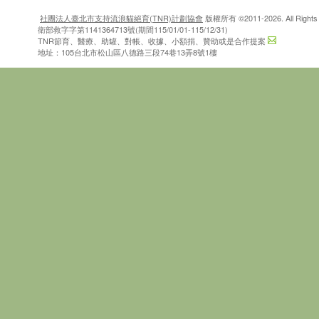
社團法人臺北市支持流浪貓絕育(TNR)計劃協會
版權所有 ©2011-2026. All Rights 
衛部救字字第1141364713號(期間115/01/01-115/12/31)
TNR節育、醫療、助罐、對帳、收據、小額捐、贊助或是合作提案
地址：105台北市松山區八德路三段74巷13弄8號1樓