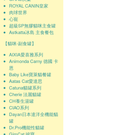
ROYAL CANIN皇家
肉球世界
心寵
超級SP無膠貓咪主食罐
Astkatta冰島 主食餐包
【貓咪-副食罐】
AIXIA愛喜雅系列
Animonda Carny 德國 卡
恩
Baby Like寶萊貓餐罐
Aatas Cat愛達思
Catuna貓罐系列
Cherie 法麗貓罐
CH養生湯罐
CIAO系列
Dayan日本達洋全機能貓
罐
Dr.Pro機能性貓罐
GimCat 竣寶