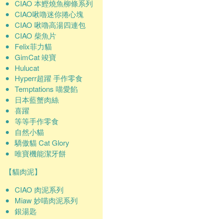
CIAO 本鰹燒魚柳條系列
CIAO啾嚕迷你捲心塊
CIAO 啾嚕高湯四連包
CIAO 柴魚片
Felix菲力貓
GimCat 竣寶
Hulucat
Hyperr超躍 手作零食
Temptations 喵愛餡
日本藍蟹肉絲
喜躍
等等手作零食
自然小貓
驕傲貓 Cat Glory
唯寶機能潔牙餅
【貓肉泥】
CIAO 肉泥系列
Miaw 妙喵肉泥系列
銀湯匙