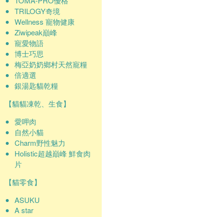
TOMA-PRO優格
TRILOGY奇境
Wellness 寵物健康
Ziwipeak巔峰
寵愛物語
博士巧思
梅亞奶奶鄉村天然寵糧
倍適選
銀湯匙貓乾糧
【貓貓凍乾、生食】
愛呷肉
自然小貓
Charm野性魅力
Holistic超越巔峰 鮮食肉
片
【貓零食】
ASUKU
A star