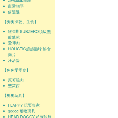
Ziwipeak巔峰
寵愛物語
倍適選
【狗狗凍乾、生食】
紐崔斯SUBZERO頂級無
穀凍乾
愛呷肉
HOLISTIC超越巔峰 鮮食
肉片
汪洽普
【狗狗愛零食】
原町燒肉
聖萊西
【狗狗玩具】
FLAPPY 玩耍專家
godog 耐咬玩具
HEAR DOGGY 超聲波玩