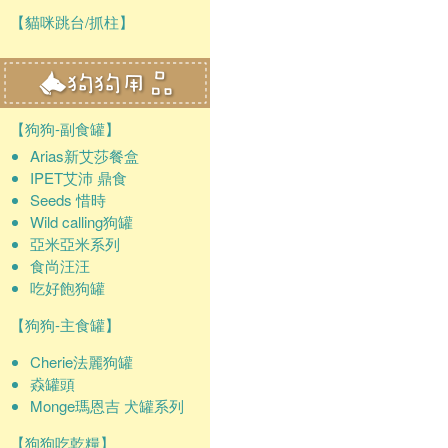
【貓咪跳台/抓柱】
【狗狗-副食罐】
Arias新艾莎餐盒
IPET艾沛 鼎食
Seeds 惜時
Wild calling狗罐
亞米亞米系列
食尚汪汪
吃好飽狗罐
【狗狗-主食罐】
Cherie法麗狗罐
猋罐頭
Monge瑪恩吉 犬罐系列
【狗狗吃乾糧】