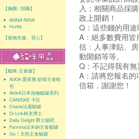
入；相關商品採購
【胸圈 / 頸圈】
政上開銷！
ANNA NINA
Q：這些錢的用途
Hurtta
A：絕多數費用皆
【寵物衣服、背心】
括：人事津貼、房
動開銷等等。
Q：不記得我有無
【貓咪-主食罐】
A：請將您報名的
AIXIA 愛喜雅 妙喵主食軟
信箱，謝謝您！
包
AkikA日本漁極貓罐系列
CANIDAE 卡比
Cherie法麗貓罐
Dr.Link林克博士
Daily Delight 爵士貓吧
Farmina法米納主食貓罐
Go！天然主食貓罐