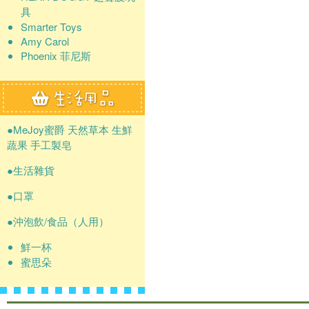
具
Smarter Toys
Amy Carol
Phoenix 菲尼斯
●MeJoy蜜爵 天然草本 生鮮
蔬果 手工製皂
●生活雜貨
●口罩
●沖泡飲/食品（人用）
鮮一杯
蜜思朵