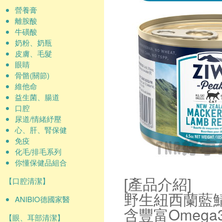
營養膏
離胺酸
牛磺酸
奶粉、奶瓶
皮膚、毛髮
眼睛
骨骼(關節)
維他命
益生菌、腸道
口腔
尿道/情緒紓壓
心、肝、腎保健
免疫
化毛/排毛系列
你懂保健品組合
[產品介紹]
【口腔清潔】
野生紐西蘭藍
ANIBIO德國家醫
含豐富Omeg
【眼、耳部清潔】