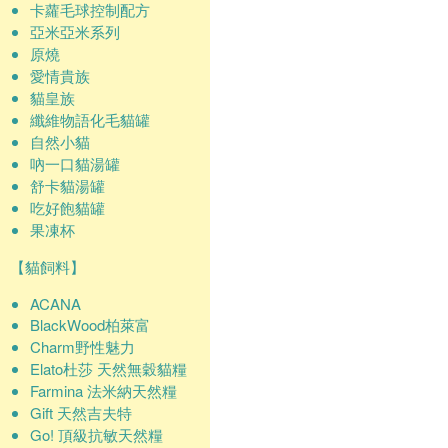
卡蘿毛球控制配方
亞米亞米系列
原燒
愛情貴族
貓皇族
纖維物語化毛貓罐
自然小貓
吶一口貓湯罐
舒卡貓湯罐
吃好飽貓罐
果凍杯
【貓飼料】
ACANA
BlackWood柏萊富
Charm野性魅力
Elato杜莎 天然無穀貓糧
Farmina 法米納天然糧
Gift 天然吉夫特
Go! 頂級抗敏天然糧