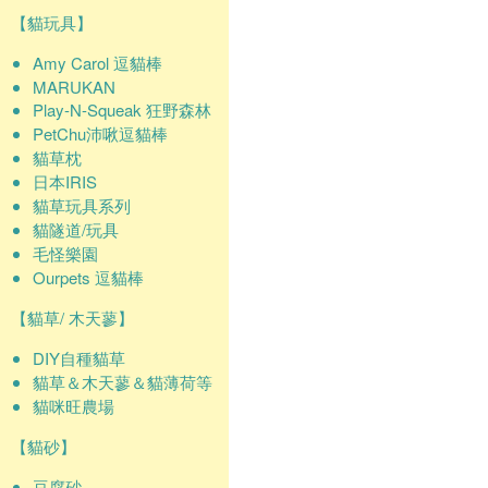
【貓玩具】
Amy Carol 逗貓棒
MARUKAN
Play-N-Squeak 狂野森林
PetChu沛啾逗貓棒
貓草枕
日本IRIS
貓草玩具系列
貓隧道/玩具
毛怪樂園
Ourpets 逗貓棒
【貓草/ 木天蓼】
DIY自種貓草
貓草＆木天蓼＆貓薄荷等
貓咪旺農場
【貓砂】
豆腐砂