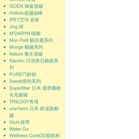
GOEN 御宴湯罐
Holistic超越巔峰
IPET艾沛 鼎食
Jing 靖
M'DARYN 喵樂
Mon Petit 貓倍麗系列
Monge 貓罐系列
Nature 養生湯罐
Nisshin 日清懷石貓罐系
列
PURE巧鮮杯
Seeds惜時系列
Superfiber 日本 激密纖維
化毛貓罐
TRILOGY奇境
unicharm 日本 銀湯匙貓
罐
Vichi 維齊
Water Go
Wellness CoreDD寵鮮杯