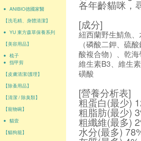
各年齡貓咪，
ANIBIO德國家醫
【洗毛精、身體清潔】
[成分]
YU 東方森草保養系列
紐西蘭野生鯖魚、
（磷酸二鉀、硫酸
【美容用品】
酸複合物）、乾海
梳子
維生素B3、維生素
指甲剪
磺酸
【皮膚清潔/護理】
【除蚤用品】
[營養分析表]
【清潔 / 除臭類】
粗蛋白(最少) 
【寵物碗】
粗脂肪(最少) 
粗纖維(最多) 
貓壹
水分(最多) 78
【貓狗籠】