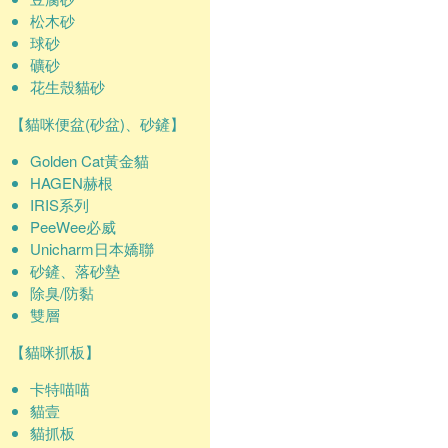
松木砂
球砂
礦砂
花生殼貓砂
【貓咪便盆(砂盆)、砂鏟】
Golden Cat黃金貓
HAGEN赫根
IRIS系列
PeeWee必威
Unicharm日本嬌聯
砂鏟、落砂墊
除臭/防黏
雙層
【貓咪抓板】
卡特喵喵
貓壹
貓抓板