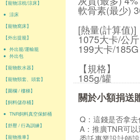
灰質(最多) 4
【寵物涼枕/涼床】
軟骨素(最少) 3
涼床
【寵物窩床】
[熱量(計算值)]
1075大卡/公斤
【外出提籠】
199大卡/185G
外出籠/運輸籠
外出包
【規格】
【寵物飲水器】
185g/罐
【寵物頸套、頭套】
【圍欄 / 樓梯】
關於小額捐送
【飼料儲存桶】
TNR飼料真空保鮮桶
Q：這錢是否拿去
【舒壓 / 行為訓練】
A：推廣TNR可
委託專業設計師設
【寵物推車】