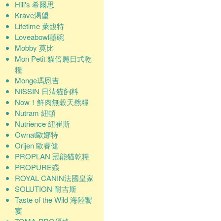
Hill's 希爾思
Krave渴望
Lifetime 萊馥特
Loveabowl囍碗
Mobby 莫比
Mon Petit 貓倍麗日式乾
糧
Monge瑪恩吉
NISSIN 日清貓飼料
Now！鮮肉無穀天然糧
Nutram 紐頓
Nutrience 紐崔斯
Ownat歐娜特
Orijen 歐睿健
PROPLAN 冠能貓乾糧
PROPURE猋
ROYAL CANIN法國皇家
SOLUTION 耐吉斯
Taste of the Wild 海陸饗
宴