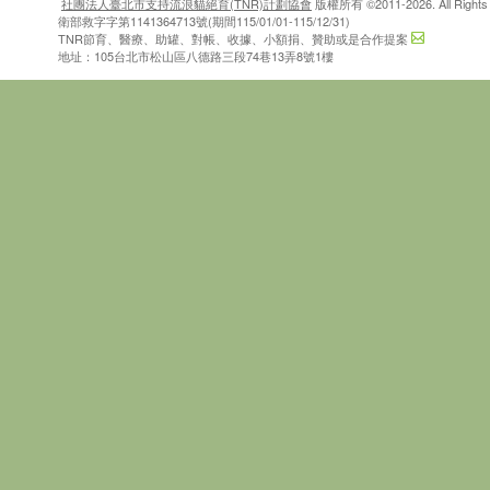
社團法人臺北市支持流浪貓絕育(TNR)計劃協會
版權所有 ©2011-2026. All Rights 
衛部救字字第1141364713號(期間115/01/01-115/12/31)
TNR節育、醫療、助罐、對帳、收據、小額捐、贊助或是合作提案
地址：105台北市松山區八德路三段74巷13弄8號1樓