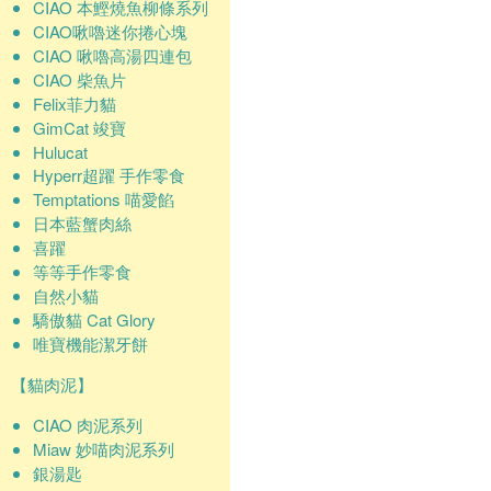
CIAO 本鰹燒魚柳條系列
CIAO啾嚕迷你捲心塊
CIAO 啾嚕高湯四連包
CIAO 柴魚片
Felix菲力貓
GimCat 竣寶
Hulucat
Hyperr超躍 手作零食
Temptations 喵愛餡
日本藍蟹肉絲
喜躍
等等手作零食
自然小貓
驕傲貓 Cat Glory
唯寶機能潔牙餅
【貓肉泥】
CIAO 肉泥系列
Miaw 妙喵肉泥系列
銀湯匙