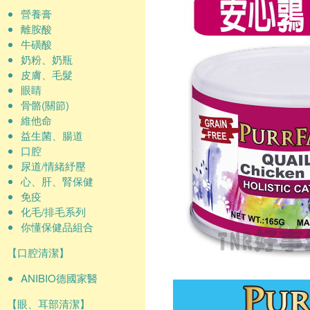
營養膏
離胺酸
牛磺酸
奶粉、奶瓶
皮膚、毛髮
眼睛
骨骼(關節)
維他命
益生菌、腸道
口腔
尿道/情緒紓壓
心、肝、腎保健
免疫
化毛/排毛系列
你懂保健品組合
【口腔清潔】
ANIBIO德國家醫
【眼、耳部清潔】