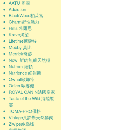
AATU 奧圖
Addiction
BlackWood柏萊富
Charm野性魅力
Hill's 希爾思
Krave渴望
Lifetime萊馥特
Mobby 莫比
Merrick奇跡
Now! 鮮肉無穀天然糧
Nutram 紐頓
Nutrience 紐崔斯
Ownat歐娜特
Orijen 歐睿健
ROYAL CANIN法國皇家
Taste of the Wild 海陸饗
宴
TOMA-PRO優格
Vintage凡諦斯天然鮮肉
Ziwipeak巔峰