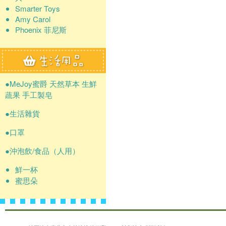
Smarter Toys
Amy Carol
Phoenix 菲尼斯
●MeJoy蜜爵 天然草本 生鮮
蔬果 手工製皂
●生活雜貨
●口罩
●沖泡飲/食品（人用）
鮮一杯
蜜思朵