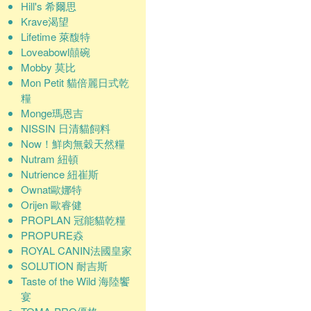
Hill's 希爾思
Krave渴望
Lifetime 萊馥特
Loveabowl囍碗
Mobby 莫比
Mon Petit 貓倍麗日式乾
糧
Monge瑪恩吉
NISSIN 日清貓飼料
Now！鮮肉無穀天然糧
Nutram 紐頓
Nutrience 紐崔斯
Ownat歐娜特
Orijen 歐睿健
PROPLAN 冠能貓乾糧
PROPURE猋
ROYAL CANIN法國皇家
SOLUTION 耐吉斯
Taste of the Wild 海陸饗
宴