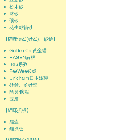
松木砂
球砂
礦砂
花生殼貓砂
【貓咪便盆(砂盆)、砂鏟】
Golden Cat黃金貓
HAGEN赫根
IRIS系列
PeeWee必威
Unicharm日本嬌聯
砂鏟、落砂墊
除臭/防黏
雙層
【貓咪抓板】
貓壹
貓抓板
【貓咪跳台/抓柱】