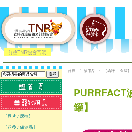
前往TNR協會官網
首頁
貓用品
【貓咪-主食罐】
PURRFAC
罐】
【尿片 / 尿褲】
【營養 / 保健品】