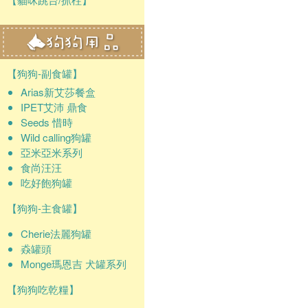
【狗狗-副食罐】
Arias新艾莎餐盒
IPET艾沛 鼎食
Seeds 惜時
Wild calling狗罐
亞米亞米系列
食尚汪汪
吃好飽狗罐
【狗狗-主食罐】
Cherie法麗狗罐
猋罐頭
Monge瑪恩吉 犬罐系列
【狗狗吃乾糧】