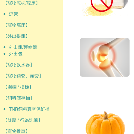
【寵物涼枕/涼床】
涼床
【寵物窩床】
【外出提籠】
外出籠/運輸籠
外出包
【寵物飲水器】
【寵物頸套、頭套】
【圍欄 / 樓梯】
【飼料儲存桶】
TNR飼料真空保鮮桶
【舒壓 / 行為訓練】
【寵物推車】