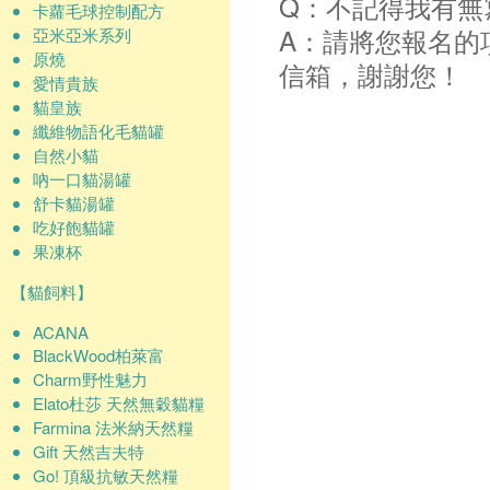
Q：不記得我有無
卡蘿毛球控制配方
A：請將您報名的
亞米亞米系列
原燒
信箱，謝謝您！
愛情貴族
貓皇族
纖維物語化毛貓罐
自然小貓
吶一口貓湯罐
舒卡貓湯罐
吃好飽貓罐
果凍杯
【貓飼料】
ACANA
BlackWood柏萊富
Charm野性魅力
Elato杜莎 天然無穀貓糧
Farmina 法米納天然糧
Gift 天然吉夫特
Go! 頂級抗敏天然糧