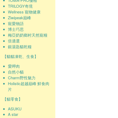
TOMA-PRO優格
TRILOGY奇境
Wellness 寵物健康
Ziwipeak巔峰
寵愛物語
博士巧思
梅亞奶奶鄉村天然寵糧
倍適選
銀湯匙貓乾糧
【貓貓凍乾、生食】
愛呷肉
自然小貓
Charm野性魅力
Holistic超越巔峰 鮮食肉
片
【貓零食】
ASUKU
A star