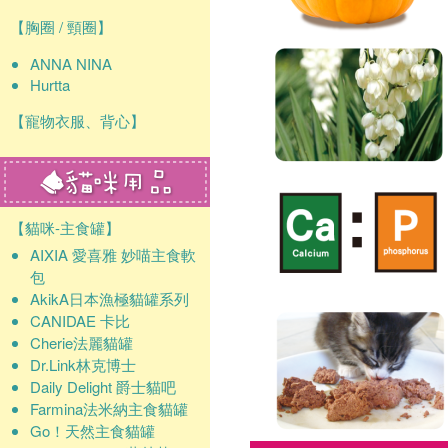
【胸圈 / 頸圈】
ANNA NINA
Hurtta
【寵物衣服、背心】
【貓咪-主食罐】
AIXIA 愛喜雅 妙喵主食軟
包
AkikA日本漁極貓罐系列
CANIDAE 卡比
Cherie法麗貓罐
Dr.Link林克博士
Daily Delight 爵士貓吧
Farmina法米納主食貓罐
Go！天然主食貓罐