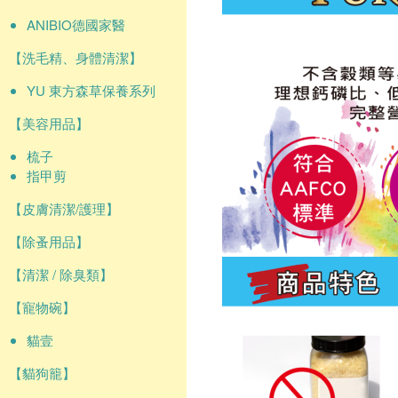
ANIBIO德國家醫
【洗毛精、身體清潔】
YU 東方森草保養系列
【美容用品】
梳子
指甲剪
【皮膚清潔/護理】
【除蚤用品】
【清潔 / 除臭類】
【寵物碗】
貓壹
【貓狗籠】