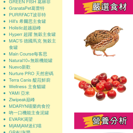
GREEN FISH 葛林菲
GranataPet葛蕾特
PURRFACT波菲特
Hill's 希爾思主食罐
Holistic超越巔峰
Hyperr 超躍 無穀主食罐
MAC'S 德國馬克 無穀主
食罐
Main Course每客思
Natural10+無榖機能罐
Nuevo新歡
Nurture PRO 天然密碼
Terra Canis 醍菈鮮廚
Wellness 主食貓罐
YAMI 亞米
Ziwipeak巔峰
MDARYN喵樂肉食控
吶一口機能主食泥罐
EVARK渴望
MjAMjAM迷幻喵
GRAU灰樂