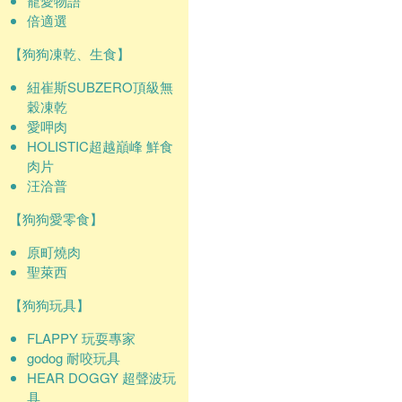
寵愛物語
倍適選
【狗狗凍乾、生食】
紐崔斯SUBZERO頂級無
穀凍乾
愛呷肉
HOLISTIC超越巔峰 鮮食
肉片
汪洽普
【狗狗愛零食】
原町燒肉
聖萊西
【狗狗玩具】
FLAPPY 玩耍專家
godog 耐咬玩具
HEAR DOGGY 超聲波玩
具