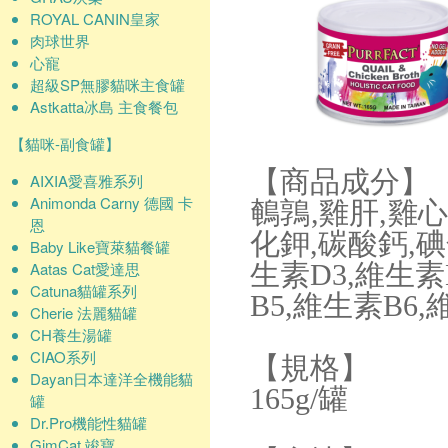
ROYAL CANIN皇家
肉球世界
心寵
超級SP無膠貓咪主食罐
Astkatta冰島 主食餐包
【貓咪-副食罐】
【商品成分】
AIXIA愛喜雅系列
Animonda Carny 德國 卡
鵪鶉,雞肝,雞心
恩
化鉀,碳酸鈣,碘
Baby Like寶萊貓餐罐
Aatas Cat愛達思
生素D3,維生素
Catuna貓罐系列
B5,維生素B6
Cherie 法麗貓罐
CH養生湯罐
CIAO系列
【規格】
Dayan日本達洋全機能貓
165g/罐
罐
Dr.Pro機能性貓罐
GimCat 竣寶