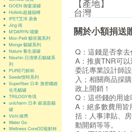
【產地】
GOEN 御宴湯罐
台灣
Holistic超越巔峰
IPET艾沛 鼎食
Jing 靖
關於小額捐送
M'DARYN 喵樂
Mon Petit 貓倍麗系列
Monge 貓罐系列
Q：這錢是否拿去
Nature 養生湯罐
Nisshin 日清懷石貓罐系
A：推廣TNR可
列
委託專業設計師設
PURE巧鮮杯
Seeds惜時系列
入；相關商品採購
Superfiber 日本 激密纖維
政上開銷！
化毛貓罐
Q：這些錢的用途
TRILOGY奇境
unicharm 日本 銀湯匙貓
A：絕多數費用皆
罐
括：人事津貼、房
Vichi 維齊
Water Go
動開銷等等。
Wellness CoreDD寵鮮杯