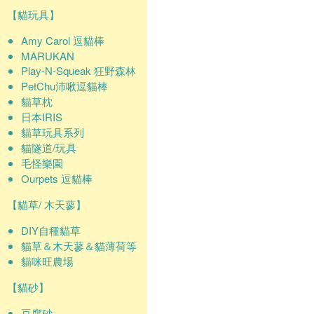
【貓玩具】
Amy Carol 逗貓棒
MARUKAN
Play-N-Squeak 狂野森林
PetChu沛啾逗貓棒
貓草枕
日本IRIS
貓草玩具系列
貓隧道/玩具
毛怪樂園
Ourpets 逗貓棒
【貓草/ 木天蓼】
DIY自種貓草
貓草＆木天蓼＆貓薄荷等
貓咪旺農場
【貓砂】
豆腐砂