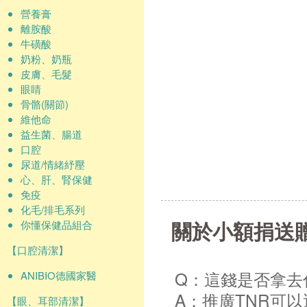
營養膏
離胺酸
牛磺酸
奶粉、奶瓶
皮膚、毛髮
眼睛
骨骼(關節)
維他命
益生菌、腸道
口腔
尿道/情緒紓壓
心、肝、腎保健
免疫
化毛/排毛系列
關於小額捐送
你懂保健品組合
【口腔清潔】
Q：這錢是否拿去
ANIBIO德國家醫
A：推廣TNR可
【眼、耳部清潔】