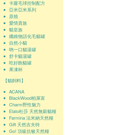
卡蘿毛球控制配方
亞米亞米系列
原燒
愛情貴族
貓皇族
纖維物語化毛貓罐
自然小貓
吶一口貓湯罐
舒卡貓湯罐
吃好飽貓罐
果凍杯
【貓飼料】
ACANA
BlackWood柏萊富
Charm野性魅力
Elato杜莎 天然無穀貓糧
Farmina 法米納天然糧
Gift 天然吉夫特
Go! 頂級抗敏天然糧