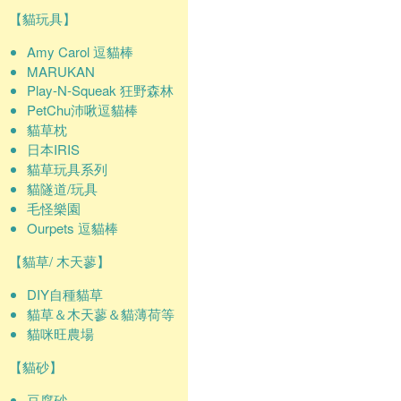
【貓玩具】
Amy Carol 逗貓棒
MARUKAN
Play-N-Squeak 狂野森林
PetChu沛啾逗貓棒
貓草枕
日本IRIS
貓草玩具系列
貓隧道/玩具
毛怪樂園
Ourpets 逗貓棒
【貓草/ 木天蓼】
DIY自種貓草
貓草＆木天蓼＆貓薄荷等
貓咪旺農場
【貓砂】
豆腐砂