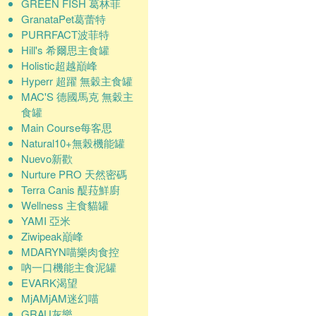
GREEN FISH 葛林菲
GranataPet葛蕾特
PURRFACT波菲特
Hill's 希爾思主食罐
Holistic超越巔峰
Hyperr 超躍 無穀主食罐
MAC'S 德國馬克 無穀主
食罐
Main Course每客思
Natural10+無榖機能罐
Nuevo新歡
Nurture PRO 天然密碼
Terra Canis 醍菈鮮廚
Wellness 主食貓罐
YAMI 亞米
Ziwipeak巔峰
MDARYN喵樂肉食控
吶一口機能主食泥罐
EVARK渴望
MjAMjAM迷幻喵
GRAU灰樂