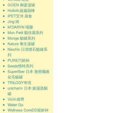
GOEN 御宴湯罐
Holistic超越巔峰
IPET艾沛 鼎食
Jing 靖
M'DARYN 喵樂
Mon Petit 貓倍麗系列
Monge 貓罐系列
Nature 養生湯罐
Nisshin 日清懷石貓罐系
列
PURE巧鮮杯
Seeds惜時系列
Superfiber 日本 激密纖維
化毛貓罐
TRILOGY奇境
unicharm 日本 銀湯匙貓
罐
Vichi 維齊
Water Go
Wellness CoreDD寵鮮杯