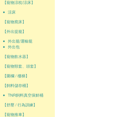
【寵物涼枕/涼床】
涼床
【寵物窩床】
【外出提籠】
外出籠/運輸籠
外出包
【寵物飲水器】
【寵物頸套、頭套】
【圍欄 / 樓梯】
【飼料儲存桶】
TNR飼料真空保鮮桶
【舒壓 / 行為訓練】
【寵物推車】