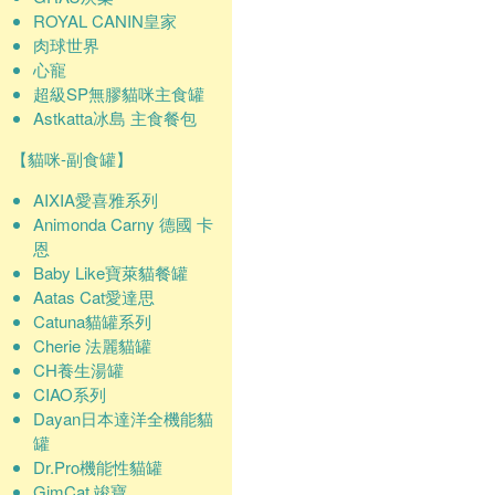
ROYAL CANIN皇家
肉球世界
心寵
超級SP無膠貓咪主食罐
Astkatta冰島 主食餐包
【貓咪-副食罐】
AIXIA愛喜雅系列
Animonda Carny 德國 卡
恩
Baby Like寶萊貓餐罐
Aatas Cat愛達思
Catuna貓罐系列
Cherie 法麗貓罐
CH養生湯罐
CIAO系列
Dayan日本達洋全機能貓
罐
Dr.Pro機能性貓罐
GimCat 竣寶