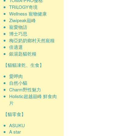
TOMA-PRO優格
TRILOGY奇境
Wellness 寵物健康
Ziwipeak巔峰
寵愛物語
博士巧思
梅亞奶奶鄉村天然寵糧
倍適選
銀湯匙貓乾糧
【貓貓凍乾、生食】
愛呷肉
自然小貓
Charm野性魅力
Holistic超越巔峰 鮮食肉
片
【貓零食】
ASUKU
A star