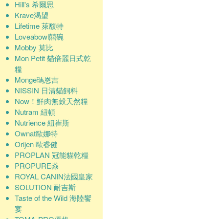
Hill's 希爾思
Krave渴望
Lifetime 萊馥特
Loveabowl囍碗
Mobby 莫比
Mon Petit 貓倍麗日式乾
糧
Monge瑪恩吉
NISSIN 日清貓飼料
Now！鮮肉無穀天然糧
Nutram 紐頓
Nutrience 紐崔斯
Ownat歐娜特
Orijen 歐睿健
PROPLAN 冠能貓乾糧
PROPURE猋
ROYAL CANIN法國皇家
SOLUTION 耐吉斯
Taste of the Wild 海陸饗
宴