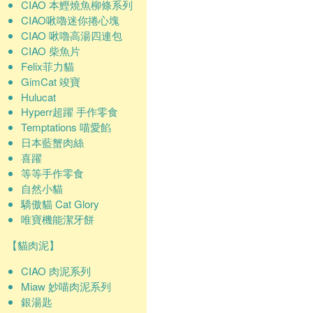
CIAO 本鰹燒魚柳條系列
CIAO啾嚕迷你捲心塊
CIAO 啾嚕高湯四連包
CIAO 柴魚片
Felix菲力貓
GimCat 竣寶
Hulucat
Hyperr超躍 手作零食
Temptations 喵愛餡
日本藍蟹肉絲
喜躍
等等手作零食
自然小貓
驕傲貓 Cat Glory
唯寶機能潔牙餅
【貓肉泥】
CIAO 肉泥系列
Miaw 妙喵肉泥系列
銀湯匙