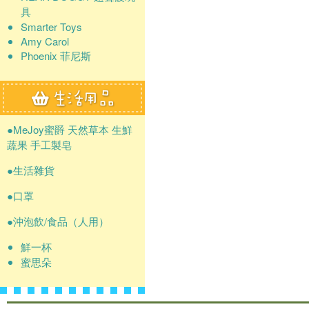
具
Smarter Toys
Amy Carol
Phoenix 菲尼斯
●MeJoy蜜爵 天然草本 生鮮
蔬果 手工製皂
●生活雜貨
●口罩
●沖泡飲/食品（人用）
鮮一杯
蜜思朵