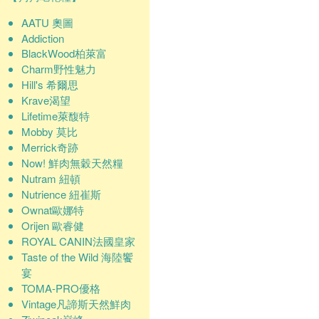
AATU 奧圖
Addiction
BlackWood柏萊富
Charm野性魅力
Hill's 希爾思
Krave渴望
Lifetime萊馥特
Mobby 莫比
Merrick奇跡
Now! 鮮肉無穀天然糧
Nutram 紐頓
Nutrience 紐崔斯
Ownat歐娜特
Orijen 歐睿健
ROYAL CANIN法國皇家
Taste of the Wild 海陸饗
宴
TOMA-PRO優格
Vintage凡諦斯天然鮮肉