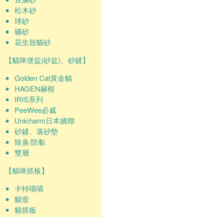
松木砂
球砂
礦砂
花生殼貓砂
【貓咪便盆(砂盆)、砂鏟】
Golden Cat黃金貓
HAGEN赫根
IRIS系列
PeeWee必威
Unicharm日本嬌聯
砂鏟、落砂墊
除臭/防黏
雙層
【貓咪抓板】
卡特喵喵
貓壹
貓抓板