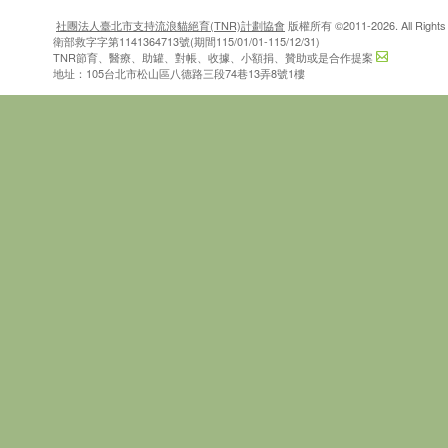
社團法人臺北市支持流浪貓絕育(TNR)計劃協會
版權所有 ©2011-2026. All Rights 
衛部救字字第1141364713號(期間115/01/01-115/12/31)
TNR節育、醫療、助罐、對帳、收據、小額捐、贊助或是合作提案
地址：105台北市松山區八德路三段74巷13弄8號1樓