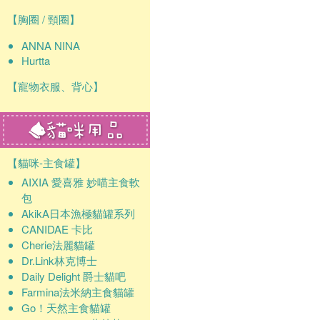
【胸圈 / 頸圈】
ANNA NINA
Hurtta
【寵物衣服、背心】
【貓咪-主食罐】
AIXIA 愛喜雅 妙喵主食軟
包
AkikA日本漁極貓罐系列
CANIDAE 卡比
Cherie法麗貓罐
Dr.Link林克博士
Daily Delight 爵士貓吧
Farmina法米納主食貓罐
Go！天然主食貓罐