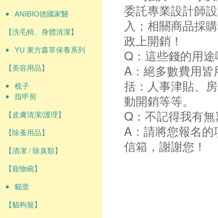
委託專業設計師設
ANIBIO德國家醫
入；相關商品採購
【洗毛精、身體清潔】
政上開銷！
YU 東方森草保養系列
Q：這些錢的用途
A：絕多數費用皆
【美容用品】
括：人事津貼、房
梳子
指甲剪
動開銷等等。
Q：不記得我有無
【皮膚清潔/護理】
A：請將您報名的
【除蚤用品】
信箱，謝謝您！
【清潔 / 除臭類】
【寵物碗】
貓壹
【貓狗籠】