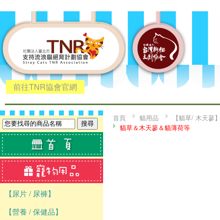
前往TNR協會官網
首頁
貓用品
【貓草/ 木天蓼
貓草＆木天蓼＆貓薄荷等
【尿片 / 尿褲】
【營養 / 保健品】