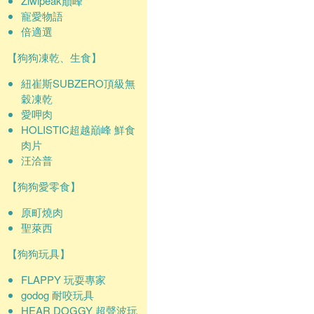
Ziwipeak巔峰
寵愛物語
倍適選
【狗狗凍乾、生食】
紐崔斯SUBZERO頂級無
穀凍乾
愛呷肉
HOLISTIC超越巔峰 鮮食
肉片
汪洽普
【狗狗愛零食】
原町燒肉
聖萊西
【狗狗玩具】
FLAPPY 玩耍專家
godog 耐咬玩具
HEAR DOGGY 超聲波玩