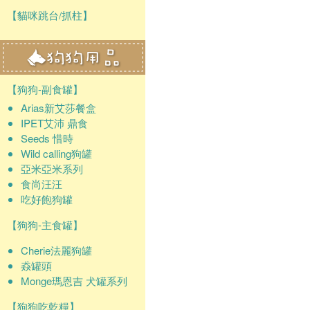
【貓咪跳台/抓柱】
【狗狗-副食罐】
Arias新艾莎餐盒
IPET艾沛 鼎食
Seeds 惜時
Wild calling狗罐
亞米亞米系列
食尚汪汪
吃好飽狗罐
【狗狗-主食罐】
Cherie法麗狗罐
猋罐頭
Monge瑪恩吉 犬罐系列
【狗狗吃乾糧】