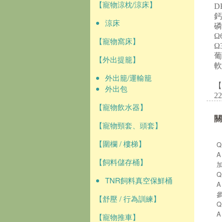
【寵物涼枕/涼床】
D
鈣
涼床
磷
Ω
【寵物窩床】
Ω
葡
【外出提籠】
軟
外出籠/運輸籠
【
外出包
22
【寵物飲水器】
關
【寵物頸套、頭套】
【圍欄 / 樓梯】
【飼料儲存桶】
TNR飼料真空保鮮桶
【舒壓 / 行為訓練】
【寵物推車】