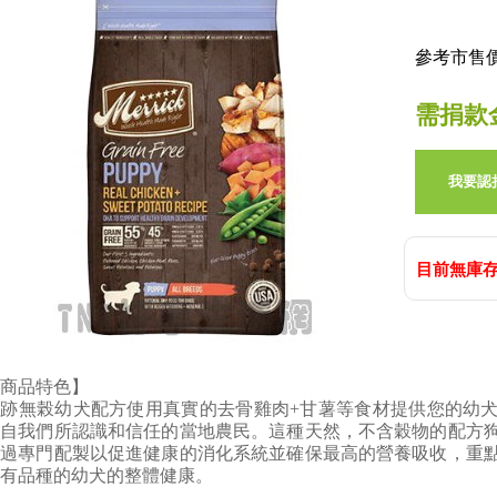
參考市售價:
需捐款
我要認
目前無庫存
商品特色】
奇跡無榖幼犬配方使用真實的去骨雞肉+甘薯等食材提供您的幼
來自我們所認識和信任的當地農民。這種天然，不含穀物的配方
經過專門配製以促進健康的消化系統並確保最高的營養吸收，重
有品種的幼犬的整體健康。