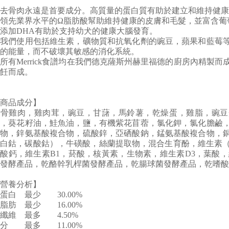
去骨肉永遠是首要成分。高質量的蛋白質有助於建立和維持健康
領先業界水平的Ω脂肪酸幫助維持健康的皮膚和毛髮，並富含葡
添加DHA有助於支持幼犬的健康大腦發育。
★我們使用包括維生素，礦物質和抗氧化劑的豌豆，蘋果和藍莓
的能量，而不破壞其敏感的消化系統。
所有Merrick食譜均在我們德克薩斯州赫里福德的廚房內精製而
飪而成。
商品成分】
去骨雞肉，雞肉茸，豌豆，甘藷，馬鈴薯，乾燥蛋，雞脂，豌豆
魚，葵花籽油，鮭魚油，鹽，有機紫花苜蓿，氯化鉀，氯化膽鹼
合物，鋅氨基酸複合物，硫酸鋅，亞硒酸鈉，錳氨基酸複合物，
白鈷，碳酸鈷），牛磺酸，絲蘭提取物，混合生育酚，維生素（維
酸鈣，維生素B1，菸酸，核黃素，生物素，維生素D3，葉酸，
發酵產品，乾酪幹乳桿菌發酵產品，乾腸球菌發酵產品，乾嗜酸
營養分析】
蛋白
最少
30.00%
脂肪
最少
16.00%
纖維
最多
4.50%
分
最多
11.00%