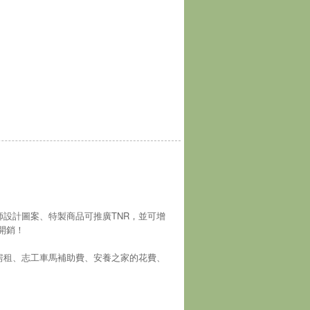
師設計圖案、特製商品可推廣TNR，並可增
開銷！
房租、志工車馬補助費、安養之家的花費、
！