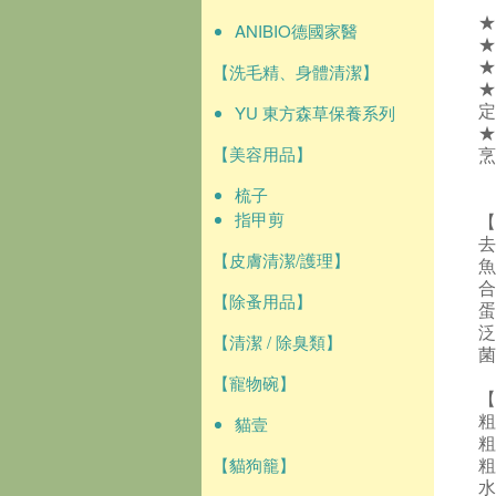
★
ANIBIO德國家醫
★
★
【洗毛精、身體清潔】
YU 東方森草保養系列
定
★
【美容用品】
烹
梳子
指甲剪
【
【皮膚清潔/護理】
【除蚤用品】
蛋
泛
【清潔 / 除臭類】
菌
【寵物碗】
【
貓壹
粗
粗
【貓狗籠】
粗
水