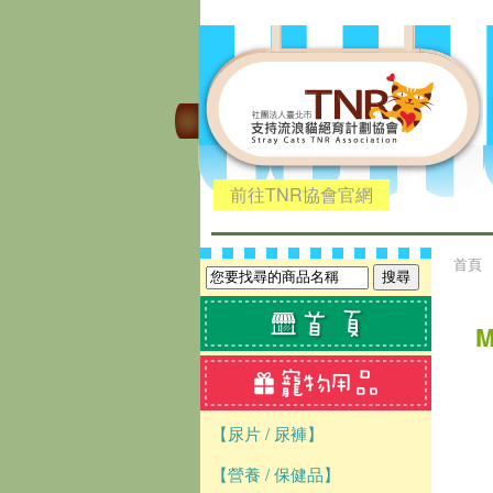
前往TNR協會官網
首頁
【尿片 / 尿褲】
【營養 / 保健品】