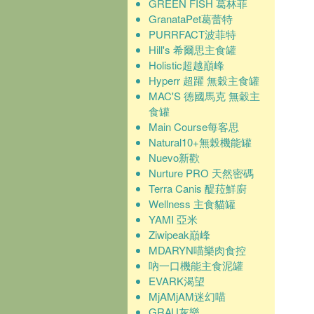
GREEN FISH 葛林菲
GranataPet葛蕾特
PURRFACT波菲特
Hill's 希爾思主食罐
Holistic超越巔峰
Hyperr 超躍 無穀主食罐
MAC'S 德國馬克 無穀主
食罐
Main Course每客思
Natural10+無榖機能罐
Nuevo新歡
Nurture PRO 天然密碼
Terra Canis 醍菈鮮廚
Wellness 主食貓罐
YAMI 亞米
Ziwipeak巔峰
MDARYN喵樂肉食控
吶一口機能主食泥罐
EVARK渴望
MjAMjAM迷幻喵
GRAU灰樂