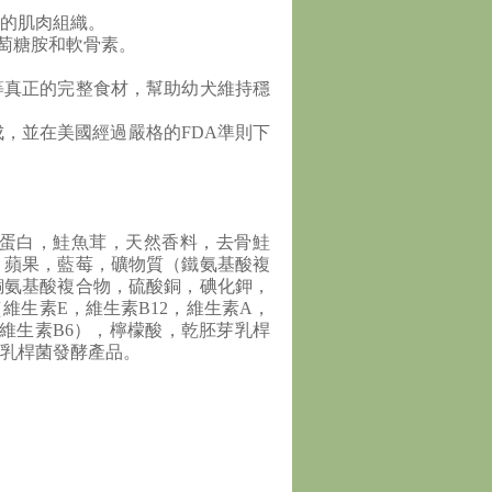
的肌肉組織。
萄糖胺和軟骨素。
等真正的完整食材，幫助幼犬維持穩
成，並在美國經過嚴格的FDA準則下
蛋白，鮭魚茸，天然香料，去骨鮭
，蘋果，藍莓，礦物質（鐵氨基酸複
銅氨基酸複合物，硫酸銅，碘化鉀，
生素E，維生素B12，維生素A，
維生素B6），檸檬酸，乾胚芽乳桿
乳桿菌發酵產品。