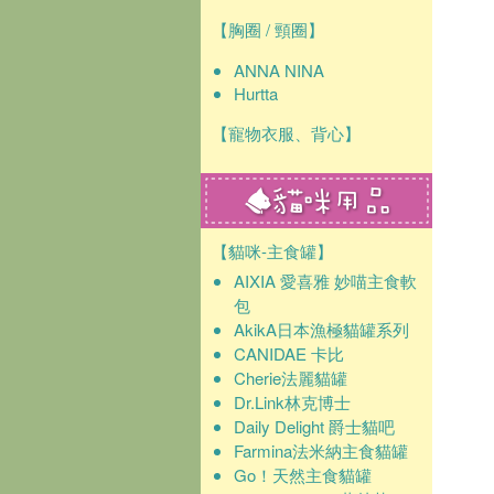
【胸圈 / 頸圈】
ANNA NINA
Hurtta
【寵物衣服、背心】
【貓咪-主食罐】
AIXIA 愛喜雅 妙喵主食軟
包
AkikA日本漁極貓罐系列
CANIDAE 卡比
Cherie法麗貓罐
Dr.Link林克博士
Daily Delight 爵士貓吧
Farmina法米納主食貓罐
Go！天然主食貓罐