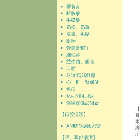
營養膏
離胺酸
牛磺酸
奶粉、奶瓶
皮膚、毛髮
眼睛
骨骼(關節)
維他命
益生菌、腸道
口腔
尿道/情緒紓壓
心、肝、腎保健
免疫
化毛/排毛系列
你懂保健品組合
【
【口腔清潔】
ANIBIO德國家醫
所
【眼、耳部清潔】