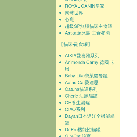
ROYAL CANIN皇家
肉球世界
心寵
超級SP無膠貓咪主食罐
Astkatta冰島 主食餐包
【貓咪-副食罐】
AIXIA愛喜雅系列
Animonda Carny 德國 卡
恩
Baby Like寶萊貓餐罐
Aatas Cat愛達思
Catuna貓罐系列
Cherie 法麗貓罐
CH養生湯罐
CIAO系列
Dayan日本達洋全機能貓
罐
Dr.Pro機能性貓罐
GimCat 竣寶