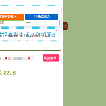
員
|
密碼查詢
|
無法登入請按此
│
志工區
0
0
認捐清單
量：
筆│認捐總額：
元
22LB