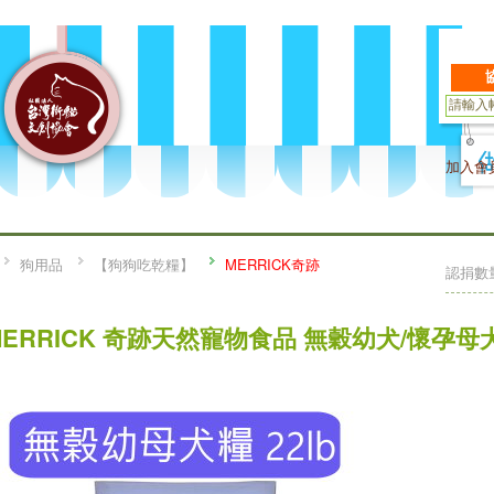
加入會
狗用品
【狗狗吃乾糧】
MERRICK奇跡
認捐數
MERRICK 奇跡天然寵物食品 無穀幼犬/懷孕母犬 