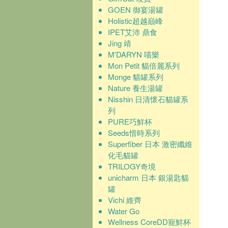
GOEN 御宴湯罐
Holistic超越巔峰
IPET艾沛 鼎食
Jing 靖
M'DARYN 喵樂
Mon Petit 貓倍麗系列
Monge 貓罐系列
Nature 養生湯罐
Nisshin 日清懷石貓罐系
列
PURE巧鮮杯
Seeds惜時系列
Superfiber 日本 激密纖維
化毛貓罐
TRILOGY奇境
unicharm 日本 銀湯匙貓
罐
Vichi 維齊
Water Go
Wellness CoreDD寵鮮杯