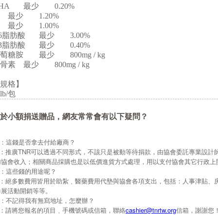
HA
最少
0.20%
最少
1.20%
最少
1.00%
6脂肪酸
最少
3.00%
3脂肪酸
最少
0.40%
萄糖胺
最少
800mg / kg
骨素
最少
800mg / kg
規格】
lb/包
於小額捐送贈品，網友常常會有以下疑問？
Q：這錢是否拿去付給廠商？
A：推廣TNR可以透過不同形式，不該只是被動等待捐款，由協會委託專業設計
加協會收入；相關商品採購也是以低價進貨方式處理，用以支付協會其它行政上
Q：這些錢的用途呢？
A：絕多數費用皆用於助紮﹑醫藥費用代墊與協會各項支出，包括：人事津貼、
參展活動開銷等等。
Q：不記得我有無寫地址，怎麼辦？
A：請將您報名的項目﹑手機號碼或信箱，聯絡
cashier@tnrtw.org
信箱，謝謝您