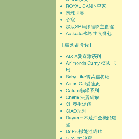
ROYAL CANIN皇家
肉球世界
心寵
超級SP無膠貓咪主食罐
Astkatta冰島 主食餐包
【貓咪-副食罐】
AIXIA愛喜雅系列
Animonda Carny 德國 卡
恩
Baby Like寶萊貓餐罐
Aatas Cat愛達思
Catuna貓罐系列
Cherie 法麗貓罐
CH養生湯罐
CIAO系列
Dayan日本達洋全機能貓
罐
Dr.Pro機能性貓罐
GimCat 竣寶