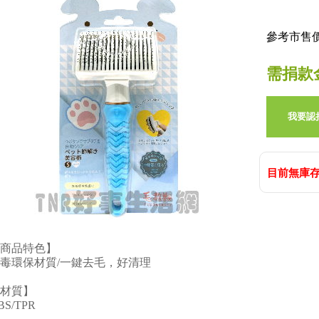
參考市售價:
需捐款
我要認
目前無庫存
商品特色】
毒環保材質/一鍵去毛，好清理
材質】
BS/TPR