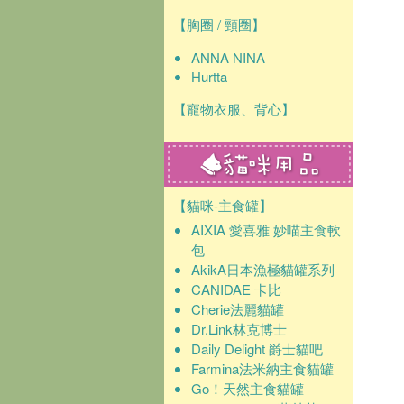
【胸圈 / 頸圈】
ANNA NINA
Hurtta
【寵物衣服、背心】
【貓咪-主食罐】
AIXIA 愛喜雅 妙喵主食軟
包
AkikA日本漁極貓罐系列
CANIDAE 卡比
Cherie法麗貓罐
Dr.Link林克博士
Daily Delight 爵士貓吧
Farmina法米納主食貓罐
Go！天然主食貓罐