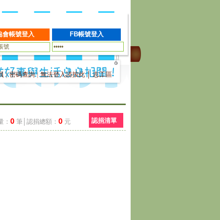
員
|
密碼查詢
|
無法登入請按此
│
志工區
0
0
認捐清單
量：
筆│認捐總額：
元