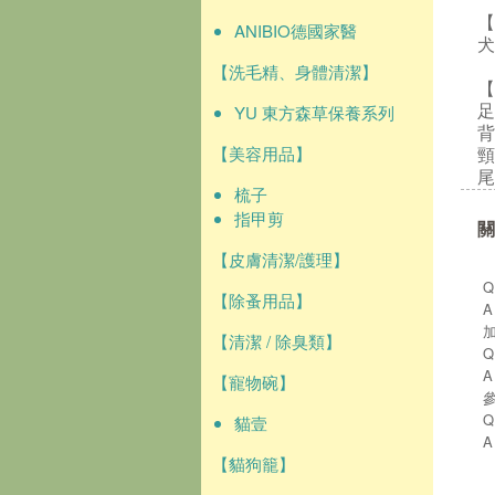
【
ANIBIO德國家醫
犬
【洗毛精、身體清潔】
【
YU 東方森草保養系列
足
背
【美容用品】
頸
尾
梳子
指甲剪
關
【皮膚清潔/護理】
【除蚤用品】
【清潔 / 除臭類】
【寵物碗】
貓壹
【貓狗籠】