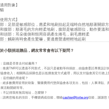
適用對象】
貓
使用方式】
部：足部是敏感部位，應柔和地刷抬起足端時自然地順著關節方
和腹部：順著毛的方向輕柔地刷，腹部是敏感部位，動作要溫和
和頭部：耳朵後側和頸周容易產生捲毛，刷毛應輕柔
部：觸刷有時會產生驚嚇，要邊應聲邊輕輕地起刷
於小額捐送贈品，網友常常會有以下疑問？
Q：這錢是否拿去付給廠商？
A：推廣TNR可以透過不同形式，不該只是被動等待捐款，由協會委託專業設計
加協會收入；相關商品採購也是以低價進貨方式處理，用以支付協會其它行政上
Q：這些錢的用途呢？
A：絕多數費用皆用於助紮﹑醫藥費用代墊與協會各項支出，包括：人事津貼、
參展活動開銷等等。
Q：不記得我有無寫地址，怎麼辦？
A：請將您報名的項目﹑手機號碼或信箱，聯絡
cashier@tnrtw.org
信箱，謝謝您