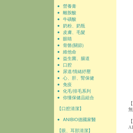
營養膏
離胺酸
牛磺酸
奶粉、奶瓶
皮膚、毛髮
眼睛
骨骼(關節)
維他命
益生菌、腸道
口腔
尿道/情緒紓壓
心、肝、腎保健
免疫
化毛/排毛系列
你懂保健品組合
【
【口腔清潔】
無
ANIBIO德國家醫
【
A
【眼、耳部清潔】