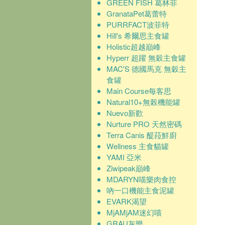
GREEN FISH 葛林菲
GranataPet葛蕾特
PURRFACT波菲特
Hill's 希爾思主食罐
Holistic超越巔峰
Hyperr 超躍 無穀主食罐
MAC'S 德國馬克 無穀主
食罐
Main Course每客思
Natural10+無榖機能罐
Nuevo新歡
Nurture PRO 天然密碼
Terra Canis 醍菈鮮廚
Wellness 主食貓罐
YAMI 亞米
Ziwipeak巔峰
MDARYN喵樂肉食控
吶一口機能主食泥罐
EVARK渴望
MjAMjAM迷幻喵
GRAU灰樂