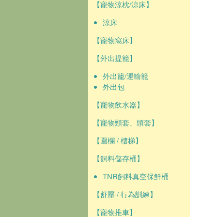
【寵物涼枕/涼床】
涼床
【寵物窩床】
【外出提籠】
外出籠/運輸籠
外出包
【寵物飲水器】
【寵物頸套、頭套】
【圍欄 / 樓梯】
【飼料儲存桶】
TNR飼料真空保鮮桶
【舒壓 / 行為訓練】
【寵物推車】