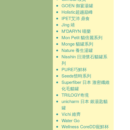
GOEN 御宴湯罐
Holistic超越巔峰
IPET艾沛 鼎食
Jing 靖
M'DARYN 喵樂
Mon Petit 貓倍麗系列
Monge 貓罐系列
Nature 養生湯罐
Nisshin 日清懷石貓罐系
列
PURE巧鮮杯
Seeds惜時系列
Superfiber 日本 激密纖維
化毛貓罐
TRILOGY奇境
unicharm 日本 銀湯匙貓
罐
Vichi 維齊
Water Go
Wellness CoreDD寵鮮杯