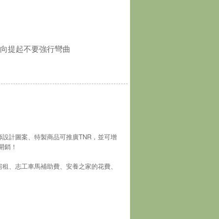
向提起不要強行彎曲
師設計圖案、特製商品可推廣TNR，並可增
開銷！
房租、志工車馬補助費、安養之家的花費、
！