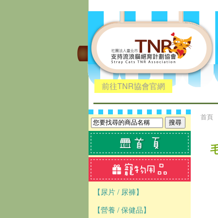
前往TNR協會官網
首頁
毛
【尿片 / 尿褲】
【營養 / 保健品】