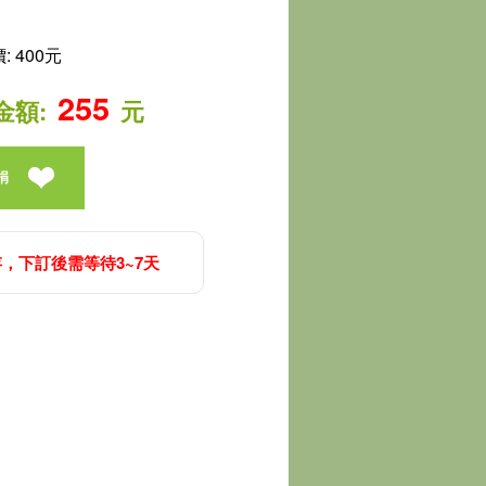
 400元
255
金額:
元
捐
，下訂後需等待3~7天