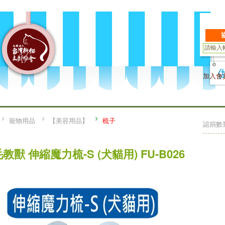
加入會
寵物用品
【美容用品】
梳子
認捐數
教獸 伸縮魔力梳-S (犬貓用) FU-B026