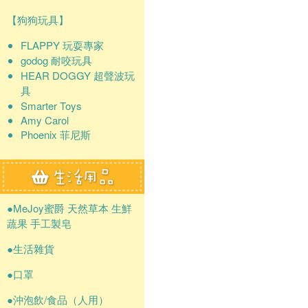
【狗狗玩具】
FLAPPY 玩耍專家
godog 耐咬玩具
HEAR DOGGY 超聲波玩
具
Smarter Toys
Amy Carol
Phoenix 菲尼斯
●MeJoy蜜爵 天然草本 生鮮
蔬果 手工製皂
●生活雜貨
●口罩
●沖泡飲/食品（人用）