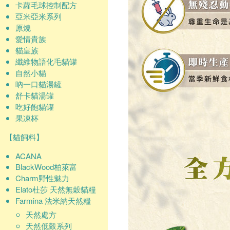
卡蘿毛球控制配方
亞米亞米系列
原燒
愛情貴族
貓皇族
纖維物語化毛貓罐
自然小貓
吶一口貓湯罐
舒卡貓湯罐
吃好飽貓罐
果凍杯
【貓飼料】
ACANA
BlackWood柏萊富
Charm野性魅力
Elato杜莎 天然無穀貓糧
Farmina 法米納天然糧
天然處方
天然低穀系列