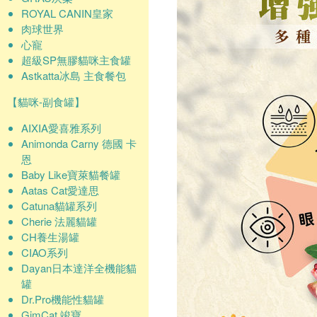
ROYAL CANIN皇家
肉球世界
心寵
超級SP無膠貓咪主食罐
Astkatta冰島 主食餐包
【貓咪-副食罐】
AIXIA愛喜雅系列
Animonda Carny 德國 卡
恩
Baby Like寶萊貓餐罐
Aatas Cat愛達思
Catuna貓罐系列
Cherie 法麗貓罐
CH養生湯罐
CIAO系列
Dayan日本達洋全機能貓
罐
Dr.Pro機能性貓罐
GimCat 竣寶