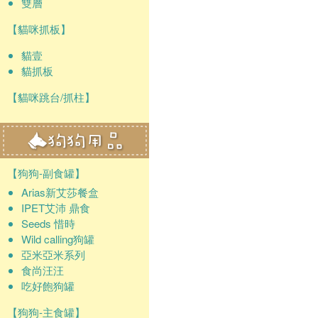
雙層
【貓咪抓板】
貓壹
貓抓板
【貓咪跳台/抓柱】
【狗狗-副食罐】
Arias新艾莎餐盒
IPET艾沛 鼎食
Seeds 惜時
Wild calling狗罐
亞米亞米系列
食尚汪汪
吃好飽狗罐
【狗狗-主食罐】