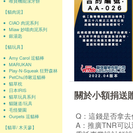
唯寶機能潔牙餅
【貓肉泥】
CIAO 肉泥系列
Miaw 妙喵肉泥系列
銀湯匙
【貓玩具】
Amy Carol 逗貓棒
MARUKAN
Play-N-Squeak 狂野森林
PetChu沛啾逗貓棒
貓草枕
日本IRIS
關於小額捐送
貓草玩具系列
貓隧道/玩具
毛怪樂園
Q：這錢是否拿去
Ourpets 逗貓棒
A：推廣TNR可
【貓草/ 木天蓼】