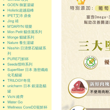
GOEN 御宴湯罐
Holistic超越巔峰
IPET艾沛 鼎食
Jing 靖
M'DARYN 喵樂
Mon Petit 貓倍麗系列
Monge 貓罐系列
Nature 養生湯罐
Nisshin 日清懷石貓罐系
列
PURE巧鮮杯
Seeds惜時系列
Superfiber 日本 激密纖維
化毛貓罐
TRILOGY奇境
unicharm 日本 銀湯匙貓
罐
Vichi 維齊
Water Go
Wellness CoreDD寵鮮杯