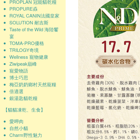
PROPLAN 冠能貓乾糧
PROPURE猋
ROYAL CANIN法國皇家
SOLUTION 耐吉斯
Taste of the Wild 海陸饗
宴
TOMA-PRO優格
TRILOGY奇境
Wellness 寵物健康
Ziwipeak巔峰
寵愛物語
博士巧思
梅亞奶奶鄉村天然寵糧
倍適選
銀湯匙貓乾糧
【貓貓凍乾、生食】
愛呷肉
自然小貓
Charm野性魅力