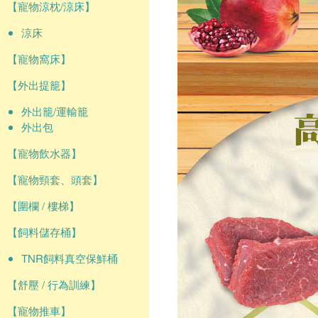
【寵物涼枕/涼床】
涼床
【寵物窩床】
【外出提籠】
外出籠/運輸籠
外出包
【寵物飲水器】
【寵物頸套、頭套】
【圍欄 / 樓梯】
【飼料儲存桶】
TNR飼料真空保鮮桶
【舒壓 / 行為訓練】
【寵物推車】