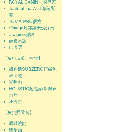
ROYAL CANIN法國皇家
Taste of the Wild 海陸饗
宴
TOMA-PRO優格
Vintage凡諦斯天然鮮肉
Ziwipeak巔峰
寵愛物語
倍適選
【狗狗凍乾、生食】
紐崔斯SUBZERO頂級無
穀凍乾
愛呷肉
HOLISTIC超越巔峰 鮮食
肉片
汪洽普
【狗狗愛零食】
原町燒肉
聖萊西