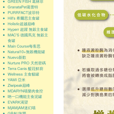
GREEN FISH 葛林菲
GranataPet葛蕾特
PURRFACT波菲特
Hill's 希爾思主食罐
Holistic超越巔峰
Hyperr 超躍 無穀主食罐
MAC'S 德國馬克 無穀主
食罐
Main Course每客思
Natural10+無榖機能罐
Nuevo新歡
Nurture PRO 天然密碼
Terra Canis 醍菈鮮廚
Wellness 主食貓罐
YAMI 亞米
Ziwipeak巔峰
MDARYN喵樂肉食控
吶一口機能主食泥罐
EVARK渴望
MjAMjAM迷幻喵
GRAU灰樂