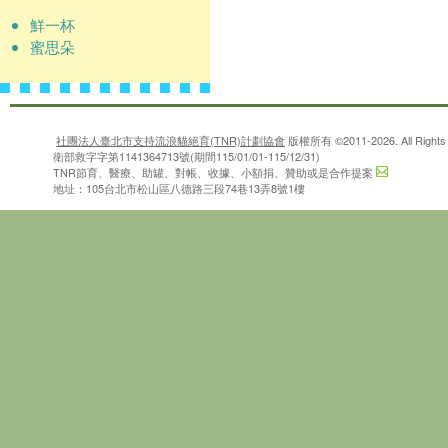
鮮一杯
蜜思朵
社團法人臺北市支持流浪貓絕育(TNR)計劃協會
版權所有 ©2011-2026. All Rights 
衛部救字字第1141364713號(期間115/01/01-115/12/31)
TNR節育、醫療、助罐、對帳、收據、小額捐、贊助或是合作提案
地址：105台北市松山區八德路三段74巷13弄8號1樓