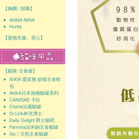
【胸圈 / 頸圈】
ANNA NINA
Hurtta
【寵物衣服、背心】
【貓咪-主食罐】
AIXIA 愛喜雅 妙喵主食軟
包
AkikA日本漁極貓罐系列
CANIDAE 卡比
Cherie法麗貓罐
Dr.Link林克博士
Daily Delight 爵士貓吧
Farmina法米納主食貓罐
Go！天然主食貓罐