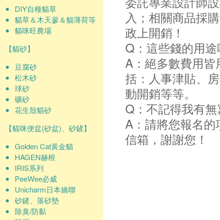
委託專業設計師設
DIY自種貓草
入；相關商品採購
貓草＆木天蓼＆貓薄荷等
政上開銷！
貓咪旺農場
Q：這些錢的用途
【貓砂】
A：絕多數費用皆
豆腐砂
括：人事津貼、房
松木砂
球砂
動開銷等等。
礦砂
Q：不記得我有無
花生殼貓砂
A：請將您報名的
【貓咪便盆(砂盆)、砂鏟】
信箱，謝謝您！
Golden Cat黃金貓
HAGEN赫根
IRIS系列
PeeWee必威
Unicharm日本嬌聯
砂鏟、落砂墊
除臭/防黏