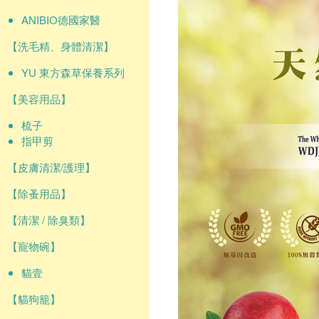
ANIBIO德國家醫
【洗毛精、身體清潔】
YU 東方森草保養系列
【美容用品】
梳子
指甲剪
【皮膚清潔/護理】
【除蚤用品】
【清潔 / 除臭類】
【寵物碗】
貓壹
【貓狗籠】