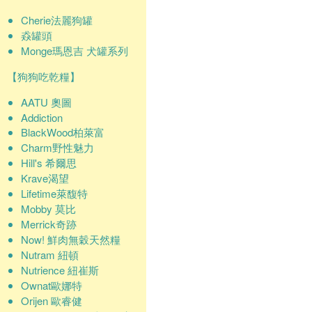
Cherie法麗狗罐
猋罐頭
Monge瑪恩吉 犬罐系列
【狗狗吃乾糧】
AATU 奧圖
Addiction
BlackWood柏萊富
Charm野性魅力
Hill's 希爾思
Krave渴望
Lifetime萊馥特
Mobby 莫比
Merrick奇跡
Now! 鮮肉無穀天然糧
Nutram 紐頓
Nutrience 紐崔斯
Ownat歐娜特
Orijen 歐睿健