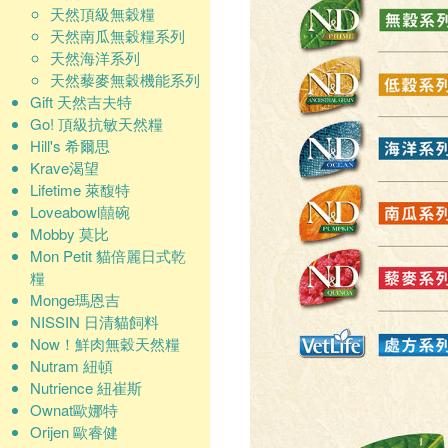
天然頂級無穀糧
天然南瓜無穀糧系列
天然海洋系列
天然藜麥無穀機能系列
Gift 天然吉夫特
Go! 頂級抗敏天然糧
Hill's 希爾思
Krave渴望
Lifetime 萊馥特
Loveabowl囍碗
Mobby 莫比
Mon Petit 貓倍麗日式乾
糧
Monge瑪恩吉
NISSIN 日清貓飼料
Now！鮮肉無穀天然糧
Nutram 紐頓
Nutrience 紐崔斯
Ownat歐娜特
Orijen 歐睿健