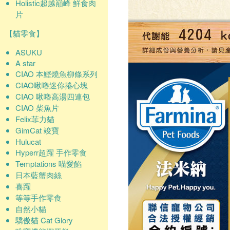
Holistic超越巔峰 鮮食肉
片
【貓零食】
ASUKU
A star
CIAO 本鰹燒魚柳條系列
CIAO啾嚕迷你捲心塊
CIAO 啾嚕高湯四連包
CIAO 柴魚片
Felix菲力貓
GimCat 竣寶
Hulucat
Hyperr超躍 手作零食
Temptations 喵愛餡
日本藍蟹肉絲
喜躍
等等手作零食
自然小貓
驕傲貓 Cat Glory