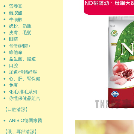
營養膏
離胺酸
牛磺酸
奶粉、奶瓶
皮膚、毛髮
眼睛
骨骼(關節)
維他命
益生菌、腸道
口腔
尿道/情緒紓壓
心、肝、腎保健
免疫
化毛/排毛系列
你懂保健品組合
【口腔清潔】
ANIBIO德國家醫
【眼、耳部清潔】