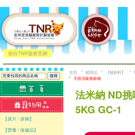
前往TNR協會官網
首頁
貓用品
【貓飼料】
天然頂級無穀糧
法米納 ND
5KG GC-1
【尿片 / 尿褲】
【營養 / 保健品】