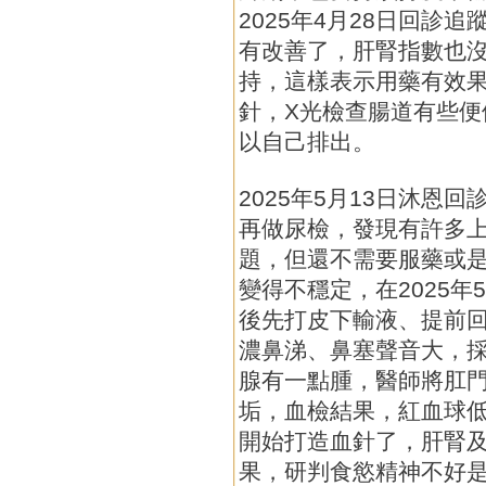
2025年4月28日回診
有改善了，肝腎指數也
持，這樣表示用藥有效
針，X光檢查腸道有些
以自己排出。
2025年5月13日沐恩
再做尿檢，發現有許多
題，但還不需要服藥或
變得不穩定，在2025年
後先打皮下輸液、提前
濃鼻涕、鼻塞聲音大，
腺有一點腫，醫師將肛
垢，血檢結果，紅血球
開始打造血針了，肝腎
果，研判食慾精神不好