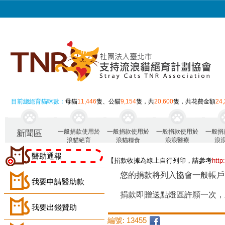
目前總絕育貓咪數：
母貓
11,446
隻、公貓
9,154
隻，共
20,600
隻，共花費金額
24
一般捐款使用於
一般捐款使用於
一般捐款使用於
一般捐
新聞區
浪貓絕育
浪貓糧食
浪浪醫療
浪
醫助通報
【捐款收據為線上自行列印，請參考
http
您的捐款將列入協會一般帳戶
我要申請醫助款
捐款即贈送點燈區許願一次，
我要出錢贊助
編號: 13455