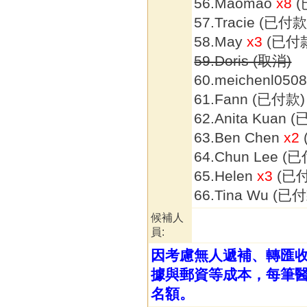
56.Maomao
x8
(
57.Tracie (已付款
58.May
x3
(已付
59.Doris (取消)
60.meichenl050
61.Fann (已付款)
62.Anita Kuan 
63.Ben Chen
x2
64.Chun Lee (
65.Helen
x3
(已
66.Tina Wu (已
候補人
員:
因考慮無人遞補、轉匯
據與郵資等成本，每筆醫
名額。