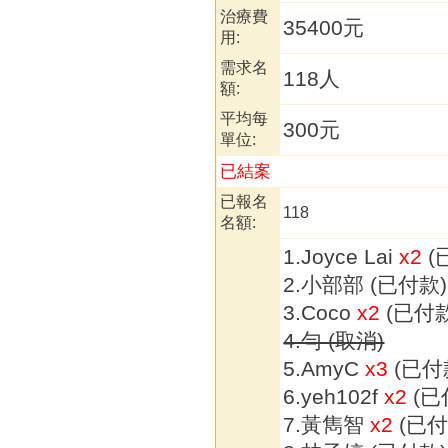
治療費
35400元
用:
需求名
1
額:
平均每
300元
單位:
已結案
已報名
118
名額:
1.Joyce Lai
x2
(
2.小部部 (已付款)
3.Coco
x2
(已付款
4.勻 (取消)
5.AmyC
x3
(已付
6.yeh102f
x2
(已
7.黃雋智
x2
(已付