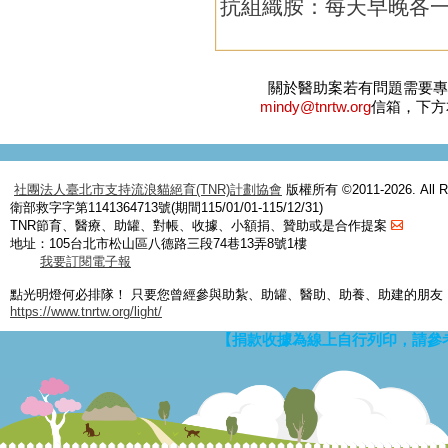
抗組織胺：每天早晚各
關於醫助案若有問題需要
mindy@tnrtw.org
信箱，下方
社團法人臺北市支持流浪貓絕育(TNR)計劃協會
版權所有 ©2011-2026. All Ri
衛部救字字第1141364713號(期間115/01/01-115/12/31)
TNR節育、醫療、助罐、對帳、收據、小額捐、贊助或是合作提案
地址：105台北市松山區八德路三段74巷13弄8號1樓
我要訂閱電子報
點光明燈何必排隊！ 只要您曾經參與助紮、助罐、醫助、助養、助建的朋友
https://www.tnrtw.org/light/
【捐款收據為線上自行列印，請參