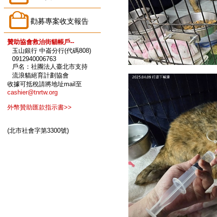
勸募專案收支報告
贊助協會救治街貓帳戶--
玉山銀行 中崙分行(代碼808)
0912940006763
戶名：社團法人臺北市支持
流浪貓絕育計劃協會
收據可抵稅請將地址mail至
cashier@tnrtw.org
外幣贊助匯款指示書>>
(北市社會字第3300號)