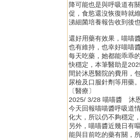
降可能也是與呼吸道有
促，食慾還沒恢復時就
涕細菌培養報告收到後
還好用藥有效果，喵喵
也有維持，也幸好喵喵
每天吃藥，她都能乖乖
快穩定，本筆醫助是2025
間於沐恩醫院的費用，
尿檢及口服針劑等用藥
〔醫療〕
2025/ 3/28 喵喵醬 
今天回報喵喵醬呼吸道
化大，所以仍不夠穩定
另外，喵喵醬近幾日有
能與目前吃的藥有關，