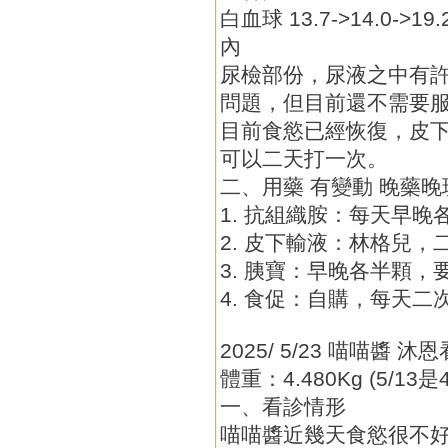
白血球 13.7->14.0->19
內
尿檢部份，尿液之中有
問題，但目前還不需要
目前食慾已經恢復，皮
可以二天打一次。
二、用藥 有變動 晚藥晚
1. 抗組織胺：每天早晚
2. 皮下輸液：林格兒，二
3. 胰寶：早晚各半顆，
4. 食促：自購，每天二
2025/ 5/23 喵喵醬 
體重：4.480Kg (5/13是4
一、看診情形
喵喵醬近幾天食慾很不