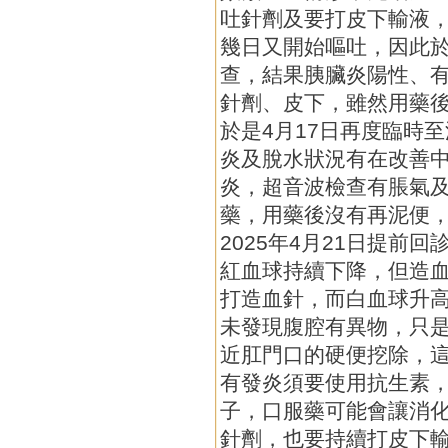
吐針劑及要打皮下輸液
幾日又開始嘔吐，因此於2
查，結果胰臟炎陽性、
針劑、皮下，雖然用藥
於是4月17日再度臨時
炎及脫水狀況有在改善
炎，超音波檢查有脹氣
藥，用藥後沒有再泥便
2025年4月21日提前
紅血球持續下降，但造
打造血針，而白血球升
未發現腹腔有異物，只
近肛門口的硬便挖除，
有發炎須要使用抗生素
子，口服藥可能會讓消
針劑，也要持續打皮下