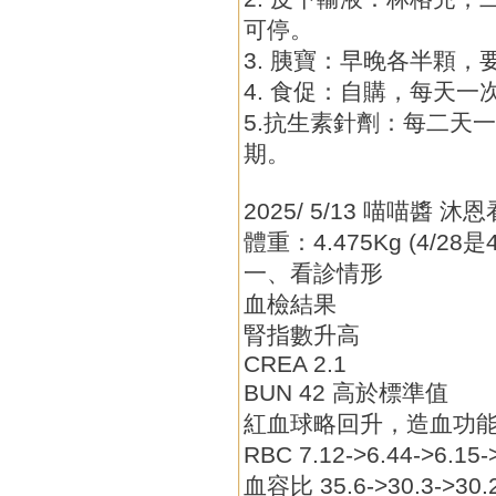
可停。
3. 胰寶：早晚各半顆，
4. 食促：自購，每天一
5.抗生素針劑：每二天
期。
2025/ 5/13 喵喵醬 
體重：4.475Kg (4/28是4
一、看診情形
血檢結果
腎指數升高
CREA 2.1
BUN 42 高於標準值
紅血球略回升，造血功
RBC 7.12->6.44->6.1
血容比 35.6->30.3->30