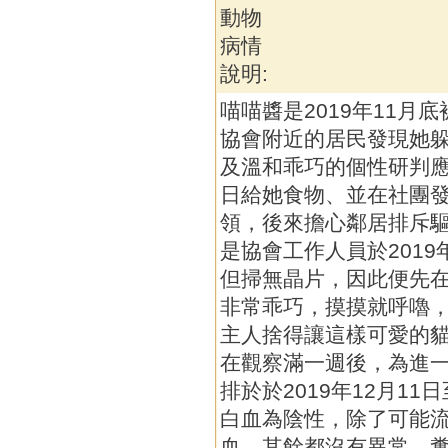
動物
病情
說明:
喵喵醬是2019年11月
協會附近的居民發現她
及溫和乖巧的個性研判
日給她食物、並在社團
領，後來擔心鄰居排斥
是協會工作人員於2019
但掃無晶片，因此便先
非常乖巧，摸摸就呼嚕
主人捨得讓這樣可愛的
在觀察滿一週後，為進
排於於2019年12月1
白血為陰性，除了可能
血，其餘都沒有異常，