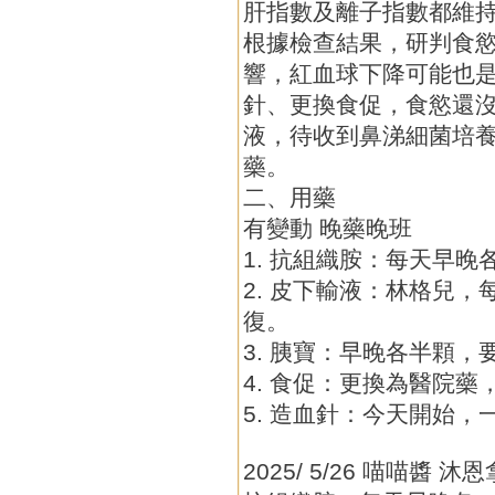
肝指數及離子指數都維
根據檢查結果，研判食
響，紅血球下降可能也
針、更換食促，食慾還
液，待收到鼻涕細菌培
藥。
二、用藥
有變動 晚藥晚班
1. 抗組織胺：每天早晚
2. 皮下輸液：林格兒，
復。
3. 胰寶：早晚各半顆，
4. 食促：更換為醫院
5. 造血針：今天開始，
2025/ 5/26 喵喵醬 沐