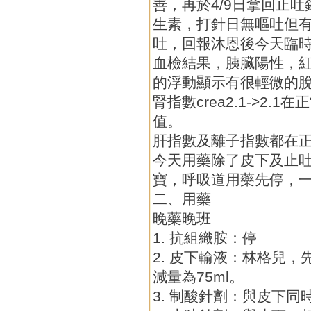
善，再於4/9日拿回止
生素，打針日無嘔吐但
吐，回報沐恩後今天臨
血檢結果，胰臟陽性，
的浮動顯示有很輕微的
腎指數crea2.1->2.
值。
肝指數及離子指數都在
今天用藥除了皮下及止
寶，呼吸道用藥先停，
二、用藥
晚藥晚班
1. 抗組織胺：停
2. 皮下輸液：林格兒，
減量為75ml。
3. 制酸針劑：與皮下同