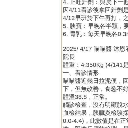
4. 止吐針劑：與皮下一
因4/11看診後拿回針
4/12早班於下午再打，
5. 胰寶：早晚各半顆，
6. 胃乳：每天早晚各0.3
2025/ 4/17 喵喵醬
院長
體重：4.350Kg (4/141是
一、看診情形
喵喵醬近幾日拉泥便，
下，但無改善，食慾不
體溫38.8，正常。
觸診檢查，沒有明顯脫
血檢結果，胰臟炎檢驗採
0.0-4.4)，此數值