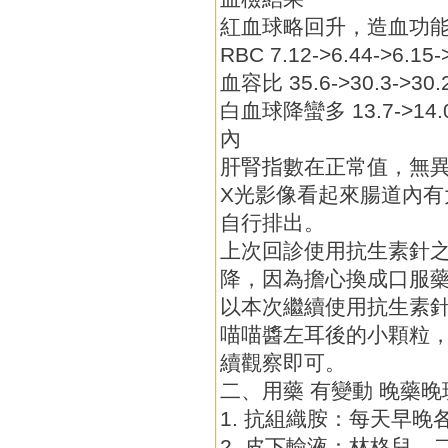
紅血球略回升，造血功
RBC 7.12->6.44->6.
血容比 35.6->30.3->3
白血球降蠻多 13.7->14.0
內
肝腎指數在正常值，無
X光影像看起來腸道內
自行排出。
上次回診使用抗生素針
降，因為擔心換成口服
以本次繼續使用抗生素
喵喵醬左耳後的小顆粒
續觀察即可。
二、用藥 有變動 晚藥晚
1. 抗組織胺：每天早晚
2. 皮下輸液：林格兒，