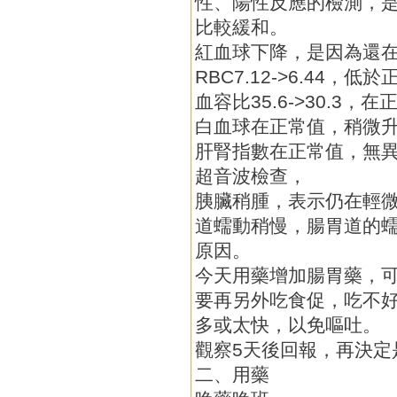
性、陽性反應的檢測，
比較緩和。
紅血球下降，是因為還
RBC7.12->6.44，
血容比35.6->30.3，
白血球在正常值，稍微升高1
肝腎指數在正常值，無
超音波檢查，
胰臟稍腫，表示仍在輕
道蠕動稍慢，腸胃道的
原因。
今天用藥增加腸胃藥，
要再另外吃食促，吃不
多或太快，以免嘔吐。
觀察5天後回報，再決定
二、用藥