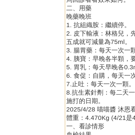
二、用藥
晚藥晚班
1. 抗組織胺：繼續停。
2. 皮下輸液：林格兒，
五成就可減量為75ml。
3. 腸胃藥：每天一次一
4. 胰寶：早晚各半顆，
5. 胃乳：每天早晚各0.3
6. 食促：自購，每天一
7.止吐：每天一次一顆
8.抗生素針劑：每二天
施打的日期。
2025/4/28 喵喵醬 沐
體重：4.470Kg (4/21是4
一、看診情形
血檢結果