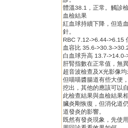
體溫38.1，正常。觸
血檢結果
紅血球持續下降，但造
針。
RBC 7.12->6.44->6.
血容比 35.6->30.3->3
白血球升高 13.7->14.0
肝腎指數在正常值，無
超音波檢查及X光影像均
但喵喵醬腸道有些大便
挖出，其他的應該可以
此檢查結果與血檢結果
臟炎剛恢復，但消化道
道發炎的影響。
既然有發炎現象，先使
周回診看看效果如何。