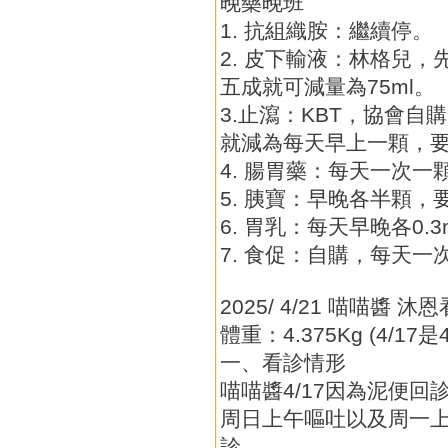
晚藥晚班
1. 抗組織胺：繼續停。
2. 皮下輸液：林格兒，
五成就可減量為75ml。
3.止瀉：KBT，協會
就減為每天早上一顆，
4. 腸胃藥：每天一次一
5. 胰寶：早晚各半顆，
6. 胃乳：每天早晚各0.3
7. 食促：自購，每天一
2025/ 4/21 喵喵醬 
體重：4.375Kg (4/17是4
一、看診情形
喵喵醬4/17因為泥便
周日上午嘔吐以及周一
診。