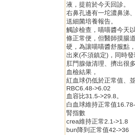
液，提前於今天回診。
右鼻孔邊有一坨濃鼻涕
送細菌培養報告。
觸診檢查，喵喵醬今天以
條正常便，但醫師摸腸
硬，為讓喵喵醬舒服點
出來(不須鎮定)，同時
肛門腺做清理、擠出很
血檢結果，
紅血球仍低於正常值、
RBC6.48->6.02
血容比31.5->29.8。
白血球維持正常值16.78->
腎指數
crea維持正常2.1->1.8
bun降到正常值42->36