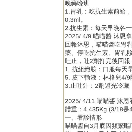
晚藥晚班
1.胃乳：吃抗生素前給
0.3ml。
2.抗生素：每天早晚各
2025/ 4/9 喵喵醬 沐恩
回報沐恩，喵喵醬吃胃
藥、停吃抗生素、胃乳照
吐止，吐2劑打完後回報
1. 抗組織胺：口服每
5. 皮下輸液：林格兒4/
3.止吐針：2劑避光冷
2025/ 4/11 喵喵醬 
體重：4.435Kg (3/18是4
一、看診情形
喵喵醬自3月底因頻繁嘔