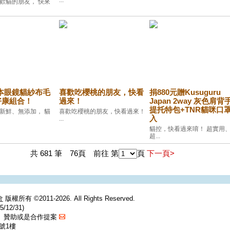
...
歡貓的朋友， 快來
本眼鏡貓紗布毛
喜歡吃櫻桃的朋友，快看
捐880元贈Kusuguru
好康組合！
過來！
Japan 2way 灰色肩背
提托特包+TNR貓咪口罩
新鮮、無添加， 貓
喜歡吃櫻桃的朋友，快看過來！
入
...
貓控，快看過來唷！ 超實用
超...
共 681 筆 76頁 前往 第
頁
下一頁>
會
版權所有 ©2011-2026. All Rights Reserved.
/12/31)
捐、贊助或是合作提案
號1樓