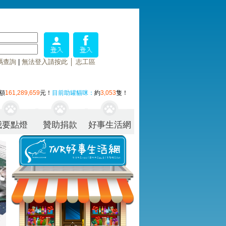
碼查詢
|
無法登入請按此
│
志工區
額
161,289,659
元！
目前助罐貓咪：
約
3,053
隻！
我要點燈
贊助捐款
好事生活網