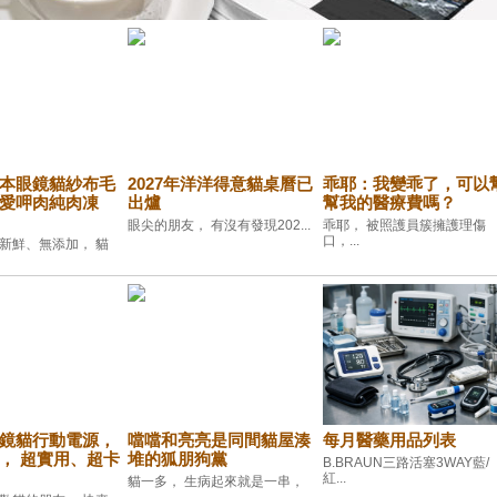
本眼鏡貓紗布毛
2027年洋洋得意貓桌曆已
乖耶：我變乖了，可以
愛呷肉純肉凍
出爐
幫我的醫療費嗎？
眼尖的朋友， 有沒有發現202...
乖耶， 被照護員簇擁護理傷
口，...
新鮮、無添加， 貓
鏡貓行動電源，
噹噹和亮亮是同間貓屋湊
每月醫藥用品列表
， 超實用、超卡
堆的狐朋狗黨
B.BRAUN三路活塞3WAY藍/
紅...
貓一多， 生病起來就是一串，