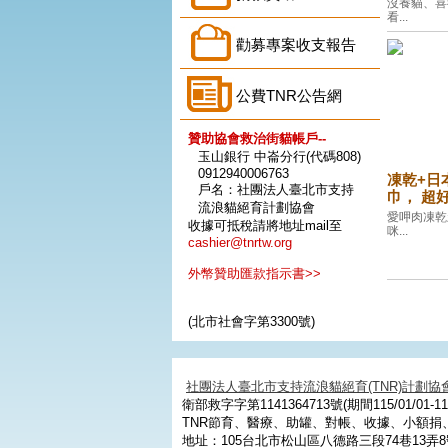
沒養貓、喜
看...
勸募專案收支報告
公費TNR公告網
贊助協會救治街貓帳戶--
玉山銀行 中崙分行(代碼808)
0912940006763
凍乾+日
戶名：社團法人臺北市支持
巾， 超
流浪貓絕育計劃協會
愛呷肉凍乾
收據可抵稅請將地址mail至
咪...
cashier@tnrtw.org
外幣贊助匯款指示書>>
(北市社會字第3300號)
社團法人臺北市支持流浪貓絕育(TNR)計劃協
衛部救字字第1141364713號(期間115/01/01-115
TNR節育、醫療、助罐、對帳、收據、小額
地址：105台北市松山區八德路三段74巷13弄8