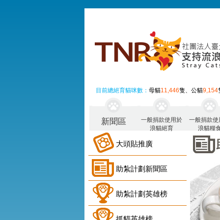
目前總絕育貓咪數：
母貓
11,446
隻、公貓
9,154
一般捐款使用於
一般捐款使
新聞區
浪貓絕育
浪貓糧
大頭貼推廣
助紮計劃新聞區
助紮計劃英雄榜
抓貓英雄榜