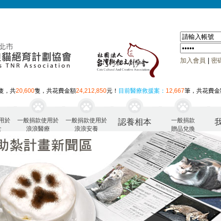
加入會員
|
密
隻，共
20,600
隻，共花費金額
24,212,850
元！
目前醫療救援案：
12,667
筆，共花費金
用於
一般捐款使用於
一般捐款使用於
一般捐款
認養相本
食
浪浪醫療
浪浪安養
贈品兌換