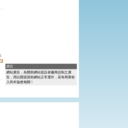
手
2
廣告
、
網站廣告，為贊助網站架設者廠商設制之廣
告，用以開源資助網站正常運作，若有商業收
入與本協會無關！