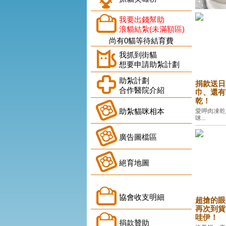
我要出錢幫助
浪貓結紮(未滿額區)
尚有0貓等待結育費
我抓到街貓
想要申請助紮計劃
助紮計劃
捐款送日
合作醫院介紹
巾、還有
乾！
助紮貓咪相本
愛呷肉凍乾
咪...
廣告圖檔區
絕育地圖
協會收支明細
超搶的眼
再次到貨
哇伊！
捐款贊助