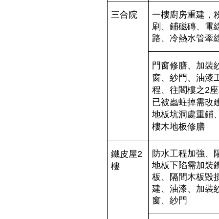
三合院
一樓廚房重建，
刷、鋪磁磚、電
路、冷熱水管牽
門窗修膳、加裝
窗、紗門、油漆
程、往閣樓之
座
2
已被蟲蛀掉需改
地板坑洞處重鋪
樓木地板修膳
鐵皮屋
防水工程加強、
2
樓
地板下陷需加裝
板、隔間木板毀
建、油漆、加裝
窗、紗門