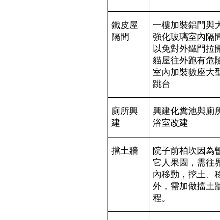
鐵皮屋
一樓加裝鋁門與
隔間
強化玻璃室內隔
以免對外鐵門拉
貓屋往外跑有危
室內加裝數座大
跳台
廁所興
興建化糞池與廁
建
浴室改建
擋土牆
院子前柏坎因為
它人果園，需往
內移動，挖土、
外，需加做擋土
程。