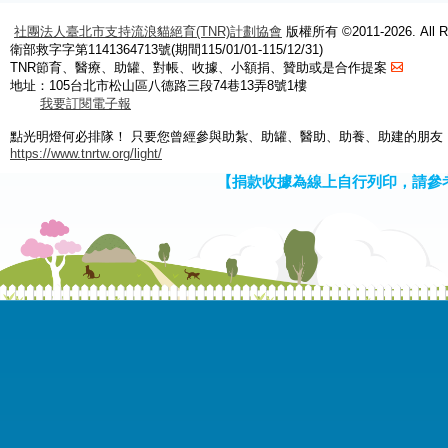
社團法人臺北市支持流浪貓絕育(TNR)計劃協會
版權所有 ©2011-2026. All Ri
衛部救字字第1141364713號(期間115/01/01-115/12/31)
TNR節育、醫療、助罐、對帳、收據、小額捐、贊助或是合作提案
地址：105台北市松山區八德路三段74巷13弄8號1樓
我要訂閱電子報
點光明燈何必排隊！ 只要您曾經參與助紮、助罐、醫助、助養、助建的朋友
https://www.tnrtw.org/light/
【捐款收據為線上自行列印，請參