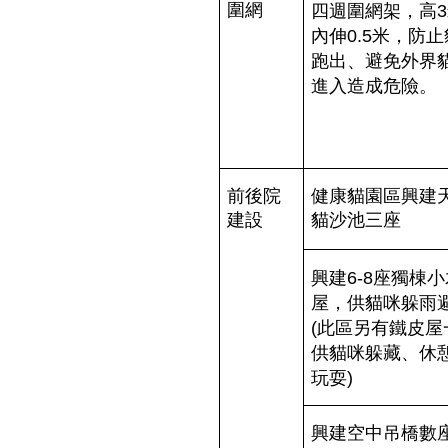
四週圍網架，高
圍網
3
內伸
米，防止
0.5
跑出、避免外界
進入造成危險。
前後院
健康貓園區興建
建設
貓沙池三座
興建
座獨棟小
6-8
屋，供貓咪躲雨
此區另有鐵皮屋
(
供貓咪躲藏、休
玩耍
)
興建空中吊橋數