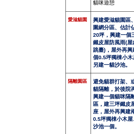
貓咪遊憩
愛滋貓園
興建愛滋貓園區
圍網分區、估計
坪，興建一個
20
鐵皮屋防風雨
屋
(
跳臺
，屋外再興
)
個
坪獨棟小木
0.5
另建一貓沙池。
隔離園區
避免貓群打架、
貓隔離，於後院
興建一個貓咪隔
區，建三坪鐵皮
座，屋外再興建
坪獨棟小木屋
0.5
沙池一個。