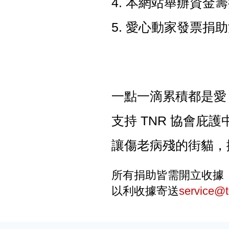
4.
本網站舉辦資金籌
5.
愛心動家發票捐助
一點一滴累積都是愛
支持
TNR
協會庇護
讓傷老病殘的街貓，
所有捐助皆需開立收據
以利收據寄送
service@t