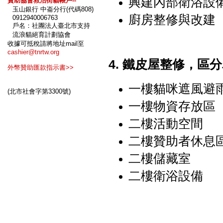
興建內部衛浴設
贊助協會救治街貓帳戶--
玉山銀行 中崙分行(代碼808)
廚房整修與改建
0912940006763
戶名：社團法人臺北市支持
流浪貓絕育計劃協會
收據可抵稅請將地址mail至
cashier@tnrtw.org
4. 鐵皮屋整修，區
外幣贊助匯款指示書>>
一樓貓咪遮風避
(北市社會字第3300號)
一樓物資存放區
二樓活動空間
二樓贊助者休息
二樓儲藏室
二樓衛浴設備