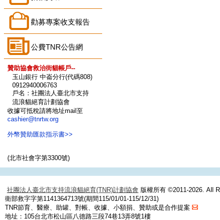
勸募專案收支報告
公費TNR公告網
贊助協會救治街貓帳戶--
玉山銀行 中崙分行(代碼808)
0912940006763
戶名：社團法人臺北市支持
流浪貓絕育計劃協會
收據可抵稅請將地址mail至
cashier@tnrtw.org
外幣贊助匯款指示書>>
(北市社會字第3300號)
社團法人臺北市支持流浪貓絕育(TNR)計劃協會
版權所有 ©2011-2026. All Ri
衛部救字字第1141364713號(期間115/01/01-115/12/31)
TNR節育、醫療、助罐、對帳、收據、小額捐、贊助或是合作提案
地址：105台北市松山區八德路三段74巷13弄8號1樓