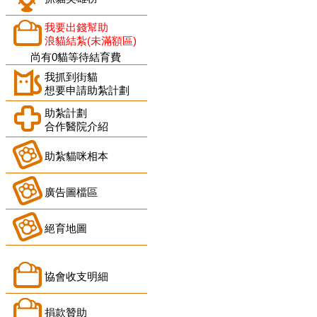
我要出錢幫助
浪貓結紮(未滿額區)
尚有0貓等待結育費
我抓到街貓
想要申請助紮計劃
助紮計劃
合作醫院介紹
助紮貓咪相本
廣告圖檔區
絕育地圖
協會收支明細
捐款贊助