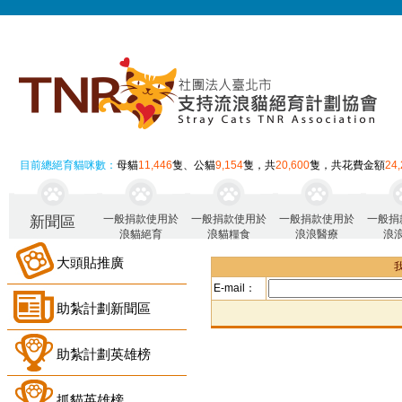
目前總絕育貓咪數：
母貓
11,446
隻、公貓
9,154
隻，共
20,600
隻，共花費金額
24
一般捐款使用於
一般捐款使用於
一般捐款使用於
一般捐
新聞區
浪貓絕育
浪貓糧食
浪浪醫療
浪
大頭貼推廣
E-mail：
助紮計劃新聞區
助紮計劃英雄榜
抓貓英雄榜