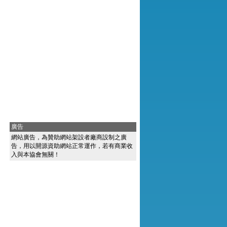
廣告
網站廣告，為贊助網站架設者廠商設制之廣
告，用以開源資助網站正常運作，若有商業收
入與本協會無關！