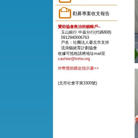
勸募專案收支報告
贊助協會救治街貓帳戶--
玉山銀行 中崙分行(代碼808)
0912940006763
戶名：社團法人臺北市支持
流浪貓絕育計劃協會
收據可抵稅請將地址mail至
cashier@tnrtw.org
外幣贊助匯款指示書>>
(北市社會字第3300號)