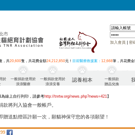
加入會員
|
密
隻，共
20,600
隻，共花費金額
24,212,850
元！
目前醫療救援案：
12,668
筆，共花費金
用於
一般捐款使用於
一般捐款使用於
一般捐款
認養相本
食
浪浪醫療
浪浪安養
贈品兌換
據為線上自行列印，請參考
http://tnrtw.org/news.php?news=421
】
捐款將列入協會一般帳戶。
即贈送點燈區許願一次，願貓神保守您的各項願望！
99