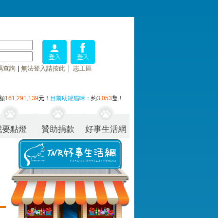
碼查詢
|
無法登入請按此
│
志工區
額
161,291,139
元！
目前助罐貓咪：
約
3,053
隻！
我要點燈
贊助捐款
好事生活網