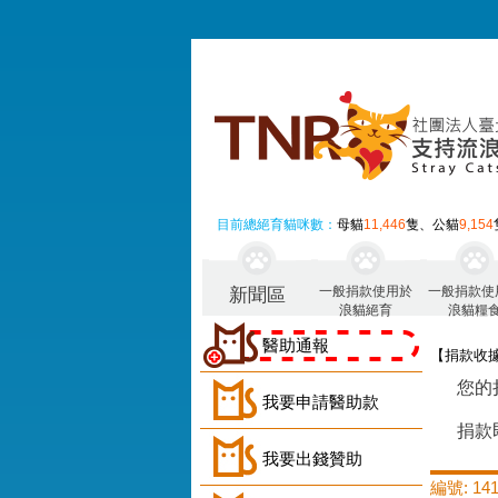
目前總絕育貓咪數：
母貓
11,446
隻、公貓
9,154
一般捐款使用於
一般捐款使
新聞區
浪貓絕育
浪貓糧
醫助通報
【捐款收
您的
我要申請醫助款
捐款
我要出錢贊助
編號: 141