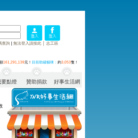
碼查詢
|
無法登入請按此
│
志工區
額
161,291,139
元！
目前助罐貓咪：
約
3,053
隻！
我要點燈
贊助捐款
好事生活網
救