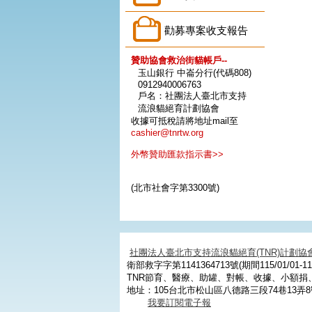
勸募專案收支報告
贊助協會救治街貓帳戶--
玉山銀行 中崙分行(代碼808)
0912940006763
戶名：社團法人臺北市支持
流浪貓絕育計劃協會
收據可抵稅請將地址mail至
cashier@tnrtw.org
外幣贊助匯款指示書>>
(北市社會字第3300號)
社團法人臺北市支持流浪貓絕育(TNR)計劃協
衛部救字字第1141364713號(期間115/01/01-115
TNR節育、醫療、助罐、對帳、收據、小額
地址：105台北市松山區八德路三段74巷13弄8
我要訂閱電子報