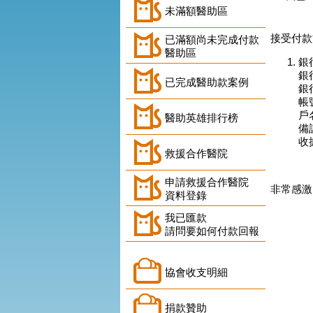
未滿額醫助區
接受付款
已滿額尚未完成付款
醫助區
銀
銀
已完成醫助款案例
銀
帳號
戶
醫助英雄排行榜
備
收
救援合作醫院
申請救援合作醫院
非常感激
資料登錄
我已匯款
請問要如何付款回報
協會收支明細
捐款贊助