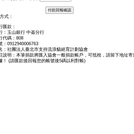
方式：
行匯款：
行：玉山銀行 中崙分行
行代碼：808
：0912940006763
名：社團法人臺北市支持流浪貓絕育計劃協會
註說明：本筆捐款將匯入協會一般捐款帳戶，可抵稅，請留下地址寄
據！ (請匯款後回報您的帳號後5碼以利對帳)