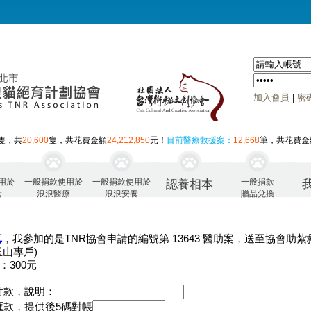
加入會員
|
密
隻，共
20,600
隻，共花費金額
24,212,850
元！
目前醫療救援案：
12,668
筆，共花費金
用於
一般捐款使用於
一般捐款使用於
一般捐款
認養相本
食
浪浪醫療
浪浪安養
贈品兌換
真
，我參加的是TNR協會申請的編號第 13643 醫助案，送至協會助紮
玉山專戶)
：300元
付款，說明：
匯款，提供後5碼對帳