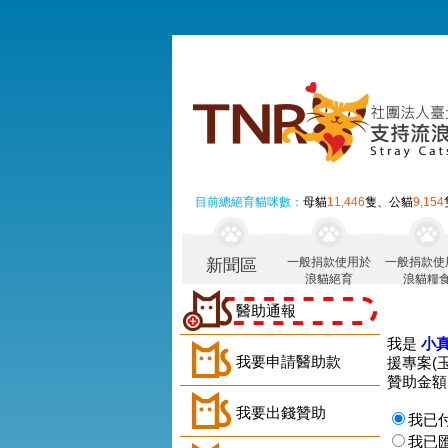
目前總絕育貓咪數：
母貓
11,446
隻、公貓
9,154
一般捐款使用於
一般捐款使
新聞區
浪貓絕育
浪貓糧
醫助通報
我是
小
我要申請醫助款
援專案(
贊助金額
我要出錢贊助
我已
我已