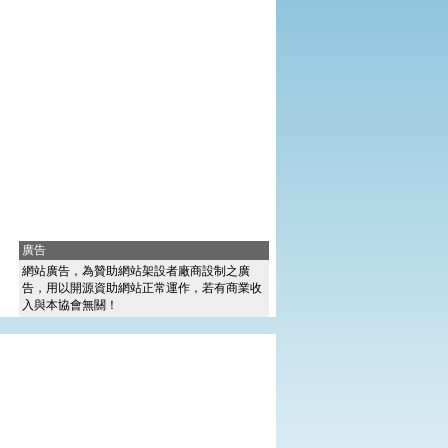
廣告
網站廣告，為贊助網站架設者廠商設制之廣
告，用以開源資助網站正常運作，若有商業收
入與本協會無關！