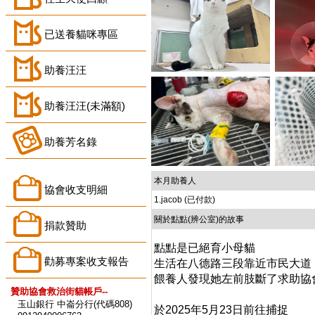
已送養貓咪專區
助養汪汪
助養汪汪(未滿額)
助養芳名錄
本月助養人
協會收支明細
1.jacob (已付款)
關於點點(辨公室)的故事
捐款贊助
點點是已絕育小母貓
勸募專案收支報告
生活在八德路三段靠近市民大道
餵養人發現她左前肢斷了求助協
贊助協會救治街貓帳戶--
玉山銀行 中崙分行(代碼808)
於2025年5月23日前往捕捉