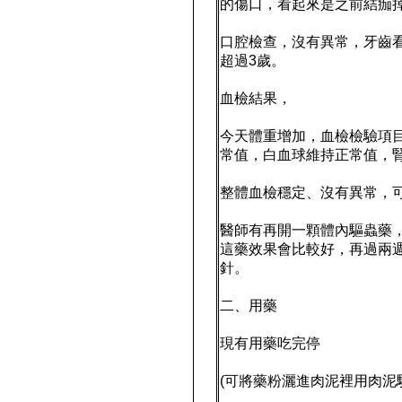
的傷口，看起來是之前結痂
口腔檢查，沒有異常，牙齒
超過3歲。
血檢結果，
今天體重增加，血檢檢驗項
常值，白血球維持正常值，
整體血檢穩定、沒有異常，
醫師有再開一顆體內驅蟲藥
這藥效果會比較好，再過兩
針。
二、用藥
現有用藥吃完停
(可將藥粉灑進肉泥裡用肉泥