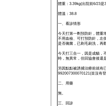
體重：3.39kg(出院前6/23是3.
體溫：38.8
一、看診情形
今天打第一劑預防針，體重
不用血檢、可打預防針，左
是否黴菌，已剃毛刷洗，再
今天打三合一，因是成貓，
時，無異常，但回協會後還
另因點點被誘捕治療前就有
992007300070121(
二、用藥
無。
三、回診