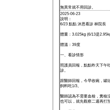
無異常就不用回診。
2025-06-23
說明：
6/23 點點 沐恩看診 林院長
體重：3.025kg (6/13是2.95k
體溫：39度
一、看診情形
照護員回報，點點昨天下午
診。
跟醫師回報，今早收碗，罐
飼料吃1/3。
醫師認為不需要血檢，糞檢
也可以，就先觀察二週再打