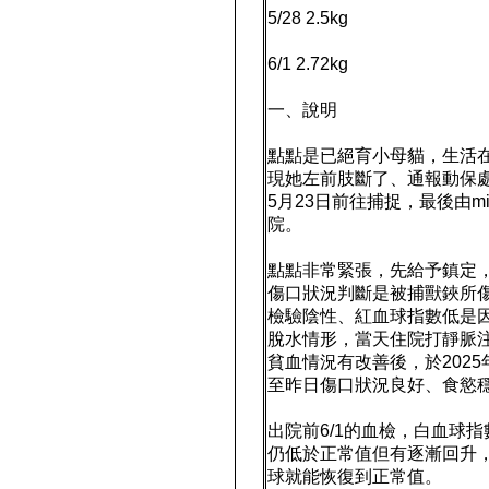
5/28 2.5kg
6/1 2.72kg
一、說明
點點是已絕育小母貓，生活
現她左前肢斷了、通報動保處
5月23日前往捕捉，最後由m
院。
點點非常緊張，先給予鎮定
傷口狀況判斷是被捕獸鋏所
檢驗陰性、紅血球指數低是
脫水情形，當天住院打靜脈
貧血情況有改善後，於202
至昨日傷口狀況良好、食慾
出院前6/1的血檢，白血球
仍低於正常值但有逐漸回升
球就能恢復到正常值。