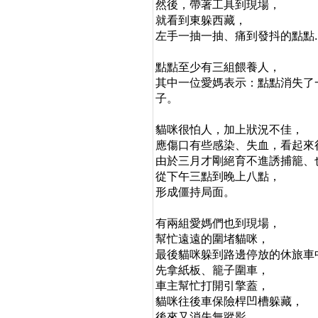
然後，帶著工具到現場，
就看到東躲西藏，
左手一抽一抽、痛到發抖的點點..
點點至少有三組餵養人，
其中一位愛媽表示：點點消失了
子。
貓咪很怕人，加上狀況不佳，
應傷口有些感染、失血，看起來
由於三月才剛絕育不進誘捕籠、
從下午三點到晚上八點，
形成僵持局面。
有兩組愛媽們也到現場，
幫忙遠遠的圍堵貓咪，
最後貓咪躲到路邊停放的休旅車
先拿紙板、籠子圍車，
車主幫忙打開引擎蓋，
貓咪往後車保險桿凹槽躲藏，
後來又消失無蹤影，