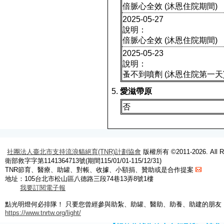
倍脈心全效 (沐恩住院期間)
2025-05-27
說明：
倍脈心全效 (沐恩住院期間)
2025-05-23
說明：
蚤不到噴劑 (沐恩住院第一天
愛滋帶原
否
社團法人臺北市支持流浪貓絕育(TNR)計劃協會
版權所有 ©2011-2026. All Ri
衛部救字字第1141364713號(期間115/01/01-115/12/31)
TNR節育、醫療、助罐、對帳、收據、小額捐、贊助或是合作提案
地址：105台北市松山區八德路三段74巷13弄8號1樓
我要訂閱電子報
點光明燈何必排隊！ 只要您曾經參與助紮、助罐、醫助、助養、助建的朋友
https://www.tnrtw.org/light/