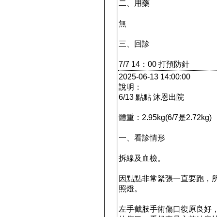
二、用藥
無
三、回診
7/7 14：00 打預防針
2025-06-13 14:00:00
說明：
6/13 點點 沐恩出院
體重：2.95kg(6/7是2.72kg)
一、看診情形
拆線及血檢。
因點點非常緊張一直要跑，
照燈。
左手截肢手術傷口復原良好