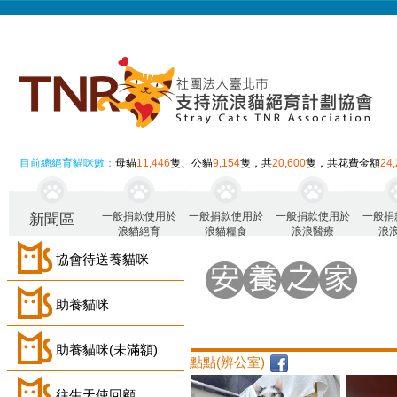
目前總絕育貓咪數：
母貓
11,446
隻、公貓
9,154
隻，共
20,600
隻，共花費金額
24
一般捐款使用於
一般捐款使用於
一般捐款使用於
一般捐
新聞區
浪貓絕育
浪貓糧食
浪浪醫療
浪
協會待送養貓咪
助養貓咪
助養貓咪(未滿額)
點點(辨公室)
往生天使回顧