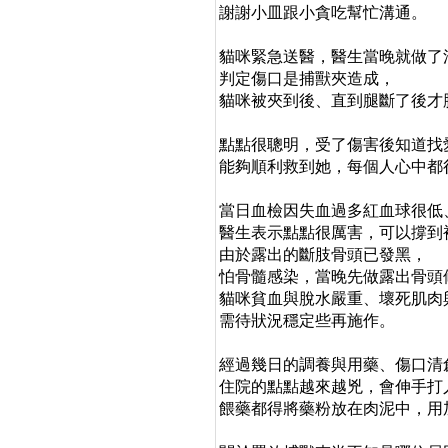
謝謝小皿跟小貪吃幫忙溝通。
貓咪緊急送醫，醫生當晚就做了
判定傷口是捕獸夾造成，
貓咪被夾到後、直到腿斷了後才
點點很聰明，受了傷害後知道找
能夠順利救到她，每個人心中都很
當日血檢因失血過多紅血球很低
醫生表示點點很厲害，可以撐到
由於露出的斷肢骨頭已發黑，
怕骨髓感染，當晚先做露出骨頭
貓咪貧血與脫水嚴重、壞死肌肉
需待狀況穩定些再施作。
經過幾日的調養與用藥、傷口清
住院的點點越來越兇，會伸手打
餵藥都得將藥粉放在肉泥中，用