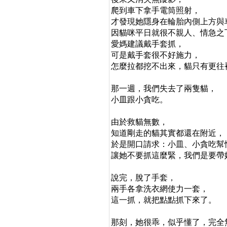
爬到車下拿手電筒照射，
才發現她隱身在輪胎內側上方與
因貓咪平日就很不親人、情急之
愛媽建議戴手套抓，
可是戴手套很不好施力，
怎麼拉都挖不出來，貓只有更往
那一週，我們失去了兩隻貓，
小皿跟小貪吃。
由於救貓無數，
知道剛走的貓其實都還在附近，
於是開口請求：小皿、小貪吃幫
讓她不要抓這麼緊，我們是要帶
說完，脫了手套，
兩手各拿洗衣網使力一套，
這一抓，就把點點抓下來了。
那刻，她很乖，似乎懂了，完全