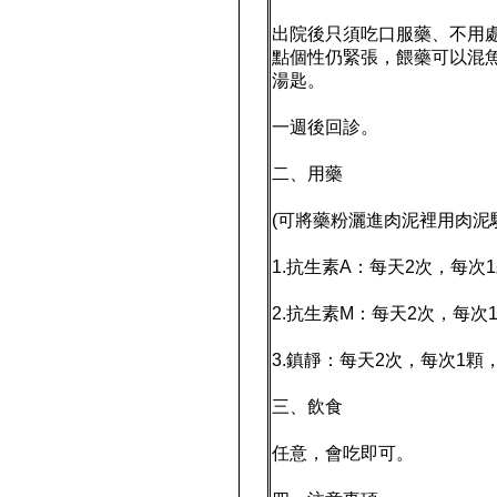
出院後只須吃口服藥、不用
點個性仍緊張，餵藥可以混
湯匙。
一週後回診。
二、用藥
(可將藥粉灑進肉泥裡用肉泥
1.抗生素A：每天2次，每次
2.抗生素M：每天2次，每次
3.鎮靜：每天2次，每次1顆
三、飲食
任意，會吃即可。