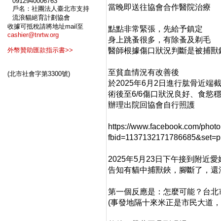
0912940006763
當晚即送往協會合作醫院治療
戶名：社團法人臺北市支持
流浪貓絕育計劃協會
收據可抵稅請將地址mail至
點點非常緊張，先給予鎮定
cashier@tnrtw.org
身上跳蚤很多，有除蚤及剃毛
外幣贊助匯款指示書>>
醫師根據傷口狀況判斷是被捕獸
至貧血情況有改善後
(北市社會字第3300號)
於2025年6月2日進行肱骨近端
術後至6/6傷口狀況良好、食慾
辦理出院回協會自行照護
https://www.facebook.com/phot
fbid=1137132171786685&set=
2025年5月23日下午接到附近
告知有貓中捕獸鋏，腳斷了，還淌著
第一個反應是：怎麼可能？台北
(事發地隔十來米正是市民大道，