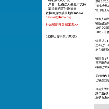
0912940006763
2025年
戶名：社團法人臺北市支持
可以感覺
流浪貓絕育計劃協會
當日晚上發現
收據可抵稅請將地址mail至
cashier@tnrtw.org
餵養人就
醫院建議
外幣贊助匯款指示書>>
10月20
10月21
(北市社會字第3300號)
經掃描，L
迄今已15
能在街頭
醫師表示l
是逐漸衰
神經已退
同時體內
已驅蟲並
目前安置
讓年邁的L
享受有家