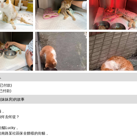
人
 (已付款)
(已付款)
y(妹妹房)的故事
貓，
該何去何從？
貓Lucky，
復南路某社區保全餵樣的街貓，