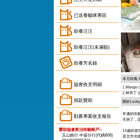
已送養貓咪專區
助養汪汪
助養汪汪(未滿額)
助養芳名錄
本月助養
協會收支明細
1.Mango
2.林布丁 
捐款贊助
關於Luck
年邁的街
勸募專案收支報告
生病了，
贊助協會救治街貓帳戶--
15歲的老街
玉山銀行 中崙分行(代碼808)
是北市光