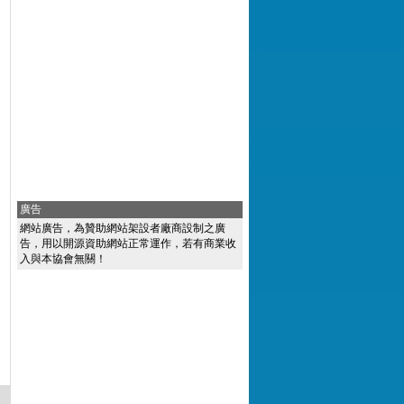
廣告
網站廣告，為贊助網站架設者廠商設制之廣
告，用以開源資助網站正常運作，若有商業收
入與本協會無關！