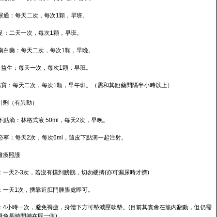
 利尿通：每天二次，每次1顆，早班。
 食促：二天一次，每次1顆，早班。
 雲南白藥：每天二次，每次1顆，早晚。
. 久益生：每天一次，每次1顆，早班。
. 腸寶：每天二次，每次1顆，早午班。（需和其他藥間隔半小時以上）
針劑（有異動）
皮下點滴：林格式液 50ml，每天2次，早晚。
 疫必寧：每天2次，每次6ml，隨皮下點滴一起注射。
癱瘓照護
：一天2-3次，若沒有摸到膀胱，切勿硬擠(亦可漏尿時才擠)
：一天1次，擠靠近肛門腫脹處即可。
：4小時一次，避免褥瘡，身體下方可墊減壓軟墊。(目前其實會在籠內翻動，但仍需
避免長時間躺在同一側)