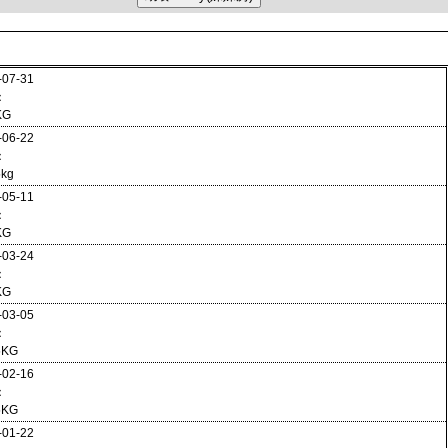
-07-31
：
KG
-06-22
：
5kg
-05-11
：
KG
-03-24
：
KG
-03-05
：
5KG
-02-16
：
5KG
-01-22