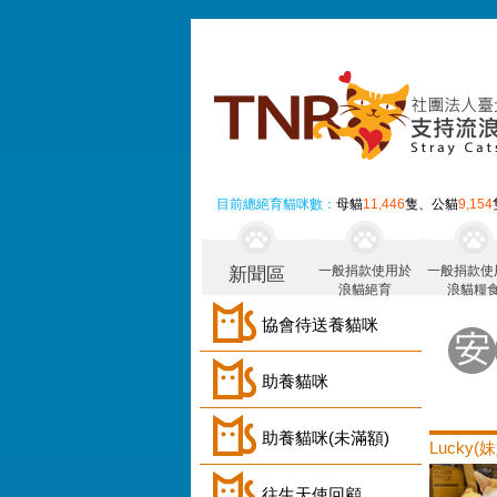
目前總絕育貓咪數：
母貓
11,446
隻、公貓
9,154
一般捐款使用於
一般捐款使
新聞區
浪貓絕育
浪貓糧
協會待送養貓咪
助養貓咪
助養貓咪(未滿額)
Lucky(
往生天使回顧