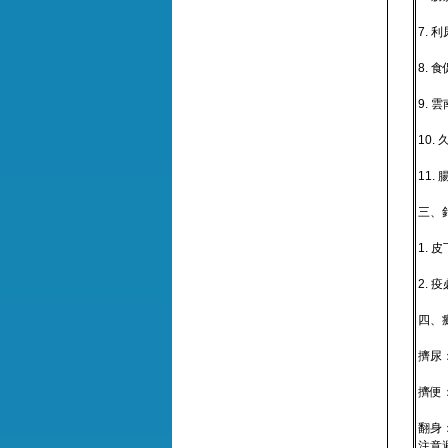
7.
8.
9.
10
11
三、
1. 
2.
四、
擠尿
擠便
翻身
注意