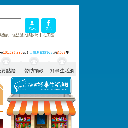
碼查詢
|
無法登入請按此
│
志工區
額
161,286,839
元！
目前助罐貓咪：
約
3,053
隻！
我要點燈
贊助捐款
好事生活網