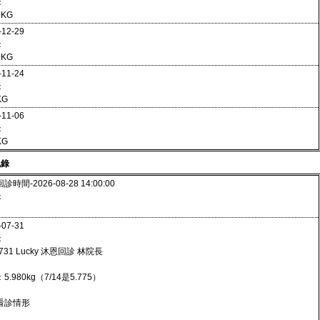
：
0KG
-12-29
：
0KG
-11-24
：
KG
-11-06
：
KG
紀錄
時間-2026-08-28 14:00:00
：
-07-31
：
0731 Lucky 沐恩回診 林院長
5.980kg（7/14是5.775）
看診情形