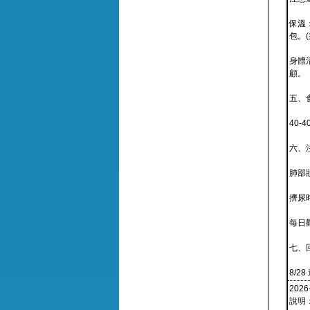
保溫
包。
身體
顧。
五、
40-
六、
肺部
擠尿
每日
七、
8/28
2026
說明