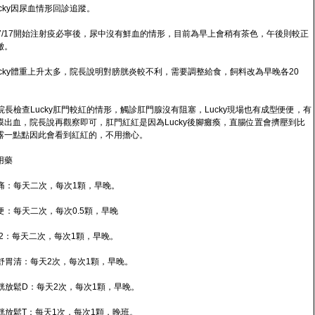
Lucky因尿血情形回診追蹤。
 自7/17開始注射疫必寧後，尿中沒有鮮血的情形，目前為早上會稍有茶色，午後則較正
澈。
 Lucky體重上升太多，院長說明對膀胱炎較不利，需要調整給食，飼料改為早晚各20
 請院長檢查Lucky肛門較紅的情形，觸診肛門腺沒有阻塞，Lucky現場也有成型便便，有
膜出血，院長說再觀察即可，肛門紅紅是因為Lucky後腳癱瘓，直腸位置會擠壓到比
露一點點因此會看到紅紅的，不用擔心。
用藥
 止痛：每天二次，每次1顆，早晚。
軟便：每天二次，每次0.5顆，早晚
B12：每天二次，每次1顆，早晚。
 摩舒胃清：每天2次，每次1顆，早晚。
 膀胱放鬆D：每天2次，每次1顆，早晚。
 膀胱放鬆T：每天1次，每次1顆，晚班。