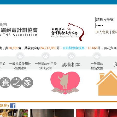
加入會員
|
密
隻，共
20,600
隻，共花費金額
24,212,850
元！
目前醫療救援案：
12,665
筆，共花費金
用於
一般捐款使用於
一般捐款使用於
一般捐款
認養相本
食
浪浪醫療
浪浪安養
贈品兌換
妹妹房)