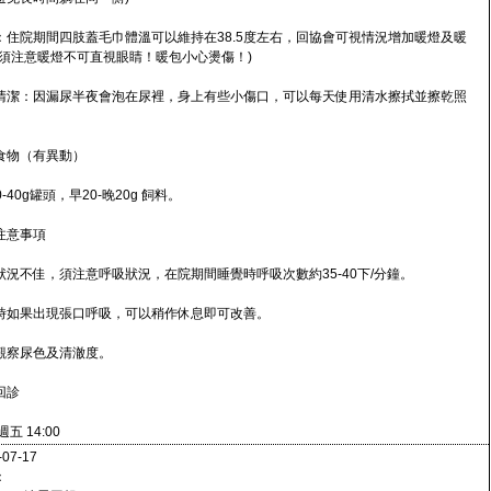
：住院期間四肢蓋毛巾體溫可以維持在38.5度左右，回協會可視情況增加暖燈及暖
(須注意暖燈不可直視眼睛！暖包小心燙傷！)
清潔：因漏尿半夜會泡在尿裡，身上有些小傷口，可以每天使用清水擦拭並擦乾照
食物（有異動）
40-40g罐頭，早20-晚20g 飼料。
注意事項
狀況不佳，須注意呼吸狀況，在院期間睡覺時呼吸次數約35-40下/分鐘。
時如果出現張口呼吸，可以稍作休息即可改善。
觀察尿色及清澈度。
回診
 週五 14:00
-07-17
：