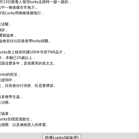
10月13日餵養人發現lucky走路時一跛一跛的，
其中一條後腿非常無力，
Lucky用兩條後腿拖行...
近送醫，
轉診，
日通報協會，
日協會前往社區後巷帶lucky就醫。
ucky身上植有民國100年市府TNR晶片，
年，本貓已15歲以上，
闖蕩這麼多年，是很厲害的老太太。
ucky的狀況，
老虛弱中，
化，目前會自行排便、但是要擠尿。
有多種寄生蟲，
做治療。
於協會，
ucky安穩渡過餘生，
的感覺、以及擁抱眾人的疼愛。