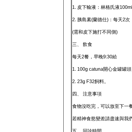
1. 皮下輸液：林格氏液10
2. 胰島素(蘭德仕)：每天2
(需和皮下施打不同側)
三、 飲食
每天2餐，早晚9:30給
1. 100g catuna開心金罐罐頭
2. 23g F32飼料。
四、 注意事項
食物沒吃完，可以放至下一
若精神食慾變差請盡速與我
五、 回診時間