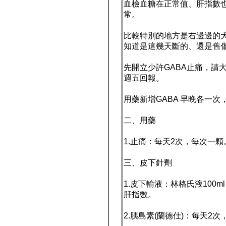
血檢血糖在正常值、肝指數
常。
比較特別的地方是右邊邊的
知道是這幾天斷的、還是舊
先開立少許GABA止痛，請
週五回報。
用藥新增GABA 早晚各一次
二、用藥
1.止痛：每天2次，每次一
三、皮下針劑
1.皮下輸液：林格氏液100
肝指數。
2.胰島素(蘭德仕)：每天2次