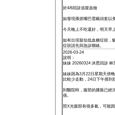
於4/6回診追蹤血檢
如發現搔抓嘴巴需戴頭套以
今天晚上不吃還好，明天早
如有出現疑似低血糖症狀，
症狀請先與急診聯絡。
2026-03-24
說明：
妹妹 20260324 沐恩回診 
妹妹因為3月22日星期天傍
比較少走動，24日下午摸到
到醫院時，腹部的腫脹已經
係。
照X光腹部有很多氣，可能