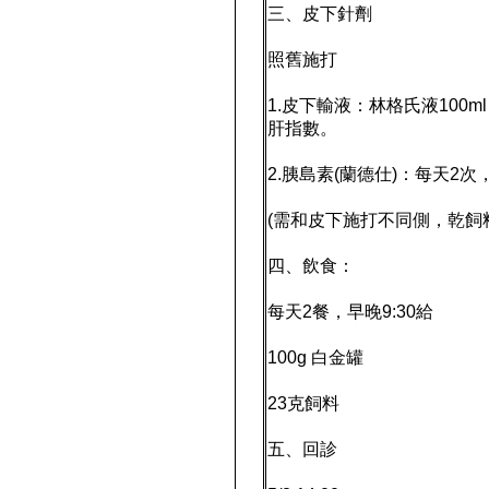
三、皮下針劑
照舊施打
1.皮下輸液：林格氏液100
肝指數。
2.胰島素(蘭德仕)：每天2次
(需和皮下施打不同側，乾飼
四、飲食：
每天2餐，早晚9:30給
100g 白金罐
23克飼料
五、回診