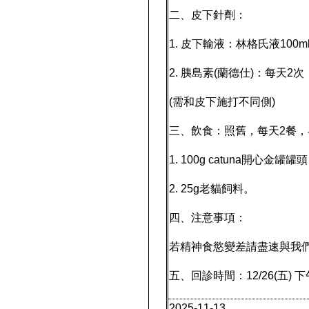
二、皮下針劑：
1. 皮下輸液：林格氏液10
2. 胰島素(蘭德仕)：每天2
(需和皮下施打不同側)
三、飲食：照舊，每天2餐，早
1. 100g catuna開心金罐罐頭
2. 25g老貓飼料。
四、注意事項：
若精神食慾變差請盡速與我
五、回診時間：12/26(五) 
2025-11-13