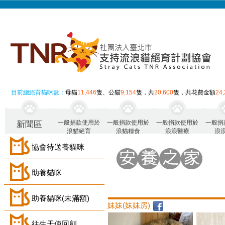
目前總絕育貓咪數：
母貓
11,446
隻、公貓
9,154
隻，共
20,600
隻，共花費金額
24
一般捐款使用於
一般捐款使用於
一般捐款使用於
一般捐
新聞區
浪貓絕育
浪貓糧食
浪浪醫療
浪
協會待送養貓咪
助養貓咪
助養貓咪(未滿額)
妹妹(妹妹房)
往生天使回顧