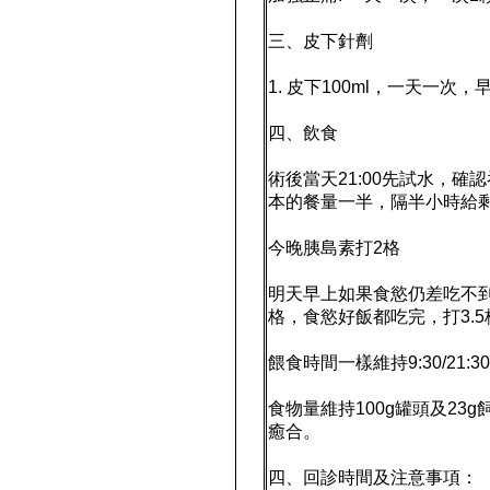
三、皮下針劑
1. 皮下100ml，一天一次，
四、飲食
術後當天21:00先試水，確
本的餐量一半，隔半小時給
今晚胰島素打2格
明天早上如果食慾仍差吃不到
格，食慾好飯都吃完，打3.5
餵食時間一樣維持9:30/21:3
食物量維持100g罐頭及2
癒合。
四、回診時間及注意事項：