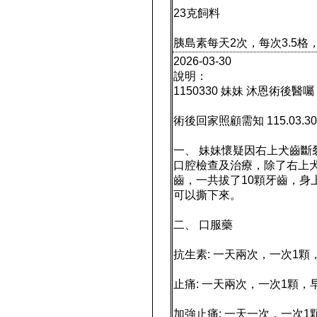
23克飼料
胰島素每天2次，每次3.5格
2026-03-30
說明：
1150330 妹妹 沐恩術後醫囑
術後回家照顧需知 115.03.3
一、 妹妹懷疑因右上犬齒
口腔檢查及治療，除了右上
齒，一共拔了10顆牙齒，身
可以撕下來。
二、 口服藥
抗生素: 一天兩次，一次1顆，
止痛: 一天兩次，一次1顆，
加強止痛: 一天一次，一次1