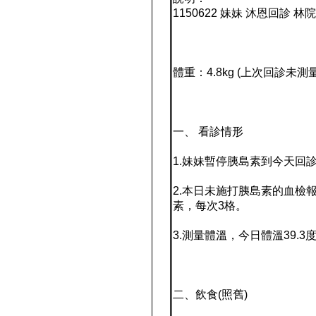
1150622 妹妹 沐恩回診 林
體重：4.8kg (上次回診未測量
一、 看診情形
1.妹妹暫停胰島素到今天回
2.本日未施打胰島素的血檢報告
素，每次3格。
3.測量體溫，今日體溫39.3
二、飲食(照舊)