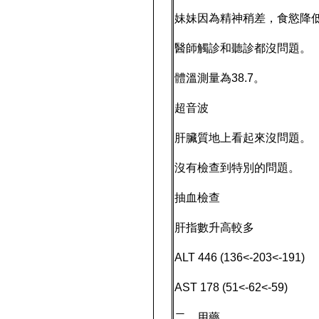
妹妹因為精神稍差，食慾降
醫師觸診和聽診都沒問題。
體溫測量為38.7。
超音波
肝臟質地上看起來沒問題。
沒有檢查到特別的問題。
抽血檢查
肝指數升高較多
ALT 446 (136<-203<-191)
AST 178 (51<-62<-59)
二、用藥