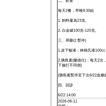
二、飲食
每天2餐，早晚9:30給
1. 飼料量為23克。
2. 白金罐100克-120克。
三、用藥(2.暫停)
1.皮下輸液：林格氏液100
2.胰島素(蘭德仕)：每天2次
下施打不同側)
(胰島素暫停至下次6/22血糖
四、回診
6/22 14:00
2026-06-11