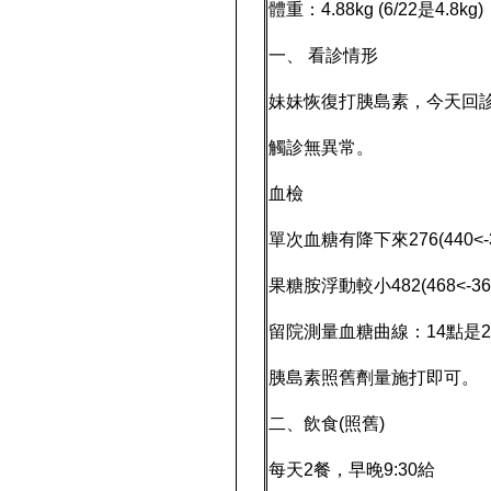
體重：4.88kg (6/22是4.8kg)
一、 看診情形
妹妹恢復打胰島素，今天回
觸診無異常。
血檢
單次血糖有降下來276(440<-36
果糖胺浮動較小482(468<-360<
留院測量血糖曲線：14點是27
胰島素照舊劑量施打即可。
二、飲食(照舊)
每天2餐，早晚9:30給