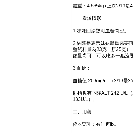
體重：4.665kg (上次2/13是4.
一、看診情形
1.妹妹回診觀測血糖問題。
2.林院長表示妹妹體重需要
整飼料量為23克（原25克）
熱量尚可，可以吃多一點沒
3.血檢：
血糖值 263mg/dL（2/13是25
肝指數有下降ALT 242 U/L（2
133U/L）。
二、用藥
停⚠️胃乳：有吐再吃。