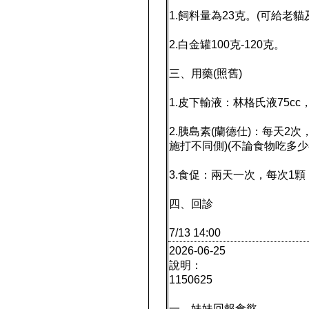
1.飼料量為23克。(可給老貓
2.白金罐100克-120克。
三、用藥(照舊)
1.皮下輸液：林格氏液75c
2.胰島素(蘭德仕)：每天2
施打不同側)(不論食物吃多少
3.食促：兩天一次，每次1顆
四、回診
7/13 14:00
2026-06-25
說明：
1150625
一、妹妹回報食慾