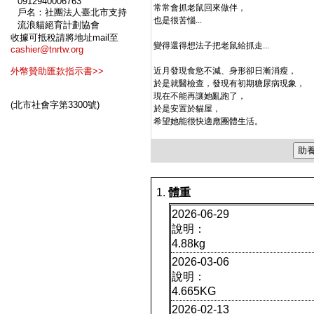
0912940006763
常常會抓老鼠回來做伴，
戶名：社團法人臺北市支持
也是很苦惱...
流浪貓絕育計劃協會
收據可抵稅請將地址mail至
變得還得想法子把老鼠給抓走...
cashier@tnrtw.org
外幣贊助匯款指示書>>
近月發現食慾不減、身形卻日漸消瘦，
於是就醫檢查，發現有初期糖尿病現象，
現在不能再讓她亂跑了，
(北市社會字第3300號)
於是安置於貓屋，
希望她能很快適應團體生活。
體重
2026-06-29
說明：
4.88kg
2026-03-06
說明：
4.665KG
2026-02-13