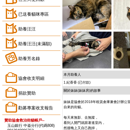
已送養貓咪專區
助養汪汪
助養汪汪(未滿額)
助養芳名錄
本月助養人
協會收支明細
1.紀香香 (已付款)
關於妹妹(妹妹房)的故事
捐款贊助
妹妹是協會於2018年租賃倉庫兼會計辦公
自來的街貓。
勸募專案收支報告
每天來無影、去無蹤，
贊助協會救治街貓帳戶--
看到人開門就跟著進室內，
玉山銀行 中崙分行(代碼808)
然後晚上又自己跑掉，