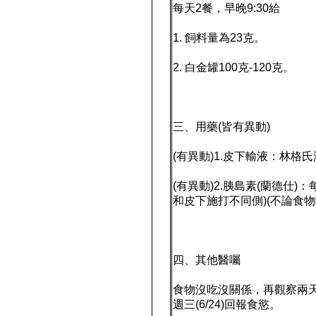
每天2餐，早晚9:30給
1. 飼料量為23克。
2. 白金罐100克-120克。
三、用藥(皆有異動)
(有異動)1.皮下輸液：林格
(有異動)2.胰島素(蘭德仕)
和皮下施打不同側)(不論食物
四、其他醫囑
食物沒吃沒關係，再觀察兩
週三(6/24)回報食慾。