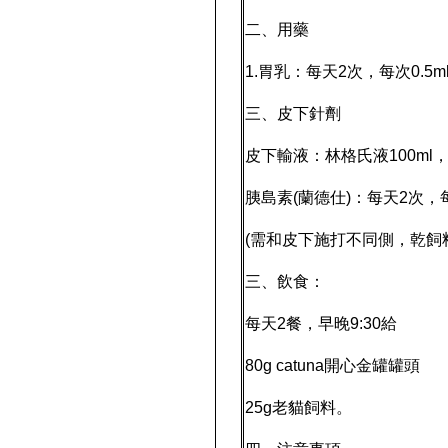
二、用藥
1.胃乳：每天2次，每次0.5
三、皮下針劑
皮下輸液：林格氏液100m
胰島素(蘭德仕)：每天2次，
(需和皮下施打不同側，乾飼
三、飲食：
每天2餐，早晚9:30給
80g catuna開心金罐罐頭
25g老貓飼料。