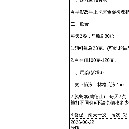
今早6/25早上吃完食促後
二、飲食
每天2餐，早晚9:30給
1.飼料量為23克。(可給老貓
2.白金罐100克-120克。
二、用藥(新增3)
1.皮下輸液：林格氏液75c
2.胰島素(蘭德仕)：每天2
施打不同側)(不論食物吃多少
3.食促：兩天一次，每次1顆
2026-06-22
說明：