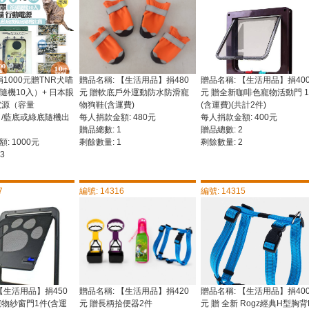
捐1000元贈TNR犬喵
贈品名稱: 【生活用品】捐480
贈品名稱: 【生活用品】捐40
隨機10入）+ 日本眼
元 贈軟底戶外運動防水防滑寵
元 贈全新咖啡色寵物活動門 
電源（容量
物狗鞋(含運費)
(含運費)(共計2件)
Ah /藍底或綠底隨機出
每人捐款金額: 480元
每人捐款金額: 400元
贈品總數: 1
贈品總數: 2
: 1000元
剩餘數量: 1
剩餘數量: 2
3
7
編號: 14316
編號: 14315
【生活用品】捐450
贈品名稱: 【生活用品】捐420
贈品名稱: 【生活用品】捐40
寵物紗窗門1件(含運
元 贈長柄拾便器2件
元 贈 全新 Rogz經典H型胸背