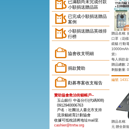
已滿額尚未完成付款
小額捐送贈品區
已完成小額捐送贈品
案例
小額捐送贈品英雄排
贈品名稱: 
行榜
口罩（花樣
鏡貓 行動
10000m
協會收支明細
貨）
每人捐款金額
贈品總數: 2
捐款贊助
剩餘數量: 0
編號: 1431
勸募專案收支報告
贊助協會救治街貓帳戶--
玉山銀行 中崙分行(代碼808)
0912940006763
戶名：社團法人臺北市支持
流浪貓絕育計劃協會
收據可抵稅請將地址mail至
贈品名稱: 
cashier@tnrtw.org
元 贈全新