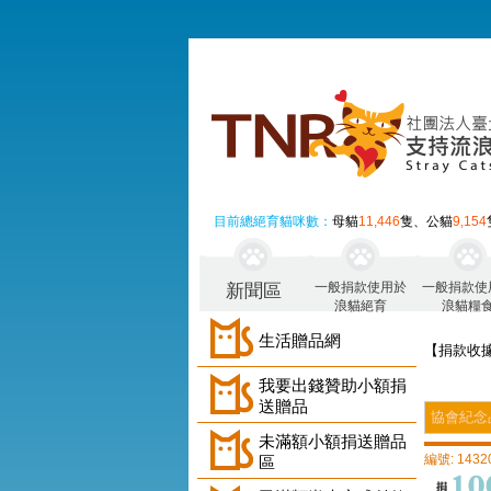
目前總絕育貓咪數：
母貓
11,446
隻、公貓
9,154
一般捐款使用於
一般捐款使
新聞區
浪貓絕育
浪貓糧
生活贈品網
【捐款收
我要出錢贊助小額捐
送贈品
協會紀念
未滿額小額捐送贈品
編號: 1432
區