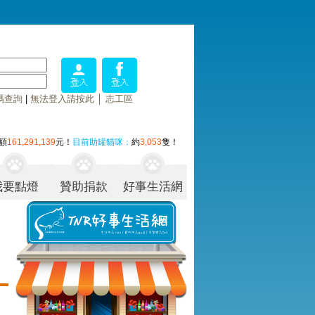
碼查詢
|
無法登入請按此
│
志工區
額
161,291,139
元！
目前助罐貓咪：
約
3,053
隻！
我要點燈
贊助捐款
好事生活網