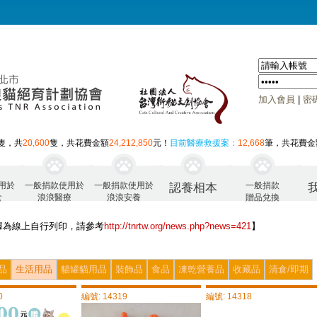
加入會員
|
密
隻，共
20,600
隻，共花費金額
24,212,850
元！
目前醫療救援案：
12,668
筆，共花費金
用於
一般捐款使用於
一般捐款使用於
一般捐款
認養相本
食
浪浪醫療
浪浪安養
贈品兌換
據為線上自行列印，請參考
http://tnrtw.org/news.php?news=421
】
品
生活用品
貓罐貓用品
裝飾品
食品
凍乾營養品
收藏品
清倉/即期
0
編號: 14319
編號: 14318