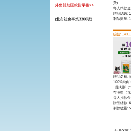
費)
外幣贊助匯款指示書>>
每人捐款金額
贈品總數: 1
剩餘數量: 1
(北市社會字第3300號)
編號: 1431
贈品名稱: 
100%純
+雞肉酥（5
布毛巾（花
每人捐款金額
贈品總數: 6
剩餘數量: 5