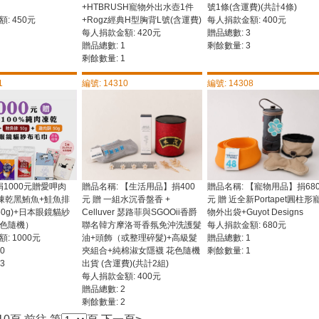
+HTBRUSH寵物外出水壺1件
號1條(含運費)(共計4條)
: 450元
+Rogz經典H型胸背L號(含運費)
每人捐款金額: 400元
每人捐款金額: 420元
贈品總數: 3
贈品總數: 1
剩餘數量: 3
剩餘數量: 1
1
編號: 14310
編號: 14308
捐1000元贈愛呷肉
贈品名稱: 【生活用品】捐400
贈品名稱: 【寵物用品】捐68
肉凍乾黑鮪魚+鮭魚排
元 贈 一組水沉香盤香 +
元 贈 近全新Portapet圓柱形
0g)+日本眼鏡貓紗
Celluver 瑟路菲與SGOOii香爵
物外出袋+Guyot Designs
色隨機）
聯名韓方摩洛哥香氛免沖洗護髮
每人捐款金額: 680元
: 1000元
油+頭飾（或整理碎髮)+高級髮
贈品總數: 1
0
夾組合+純棉淑女隱襪 花色隨機
剩餘數量: 1
3
出貨 (含運費)(共計2組)
每人捐款金額: 400元
贈品總數: 2
剩餘數量: 2