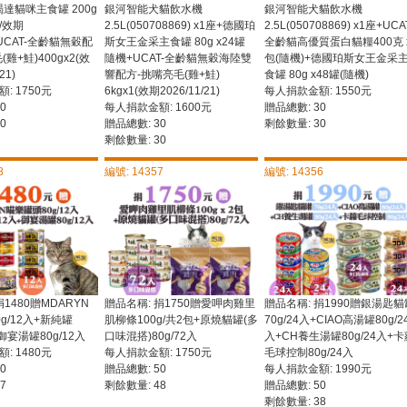
 渴達貓咪主食罐 200g
銀河智能犬貓飲水機
銀河智能犬貓飲水機
/效期
2.5L(050708869) x1座+德國珀
2.5L(050708869) x1座+UCA
)+UCAT-全齡貓無穀配
斯女王金采主食罐 80g x24罐
全齡貓高優質蛋白貓糧400克 
雞+鮭)400gx2(效
隨機+UCAT-全齡貓無穀海陸雙
包(隨機)+德國珀斯女王金采
21)
響配方-挑嘴亮毛(雞+鮭)
食罐 80g x48罐(隨機)
: 1750元
6kgx1(效期2026/11/21)
每人捐款金額: 1550元
0
每人捐款金額: 1600元
贈品總數: 30
0
贈品總數: 30
剩餘數量: 30
剩餘數量: 30
8
編號: 14357
編號: 14356
捐1480贈MDARYN
贈品名稱: 捐1750贈愛呷肉雞里
贈品名稱: 捐1990贈銀湯匙貓
g/12入+新純罐
肌柳條100g/共2包+原燒貓罐(多
70g/24入+CIAO高湯罐80g/2
+御宴湯罐80g/12入
口味混搭)80g/72入
入+CH養生湯罐80g/24入+卡
: 1480元
每人捐款金額: 1750元
毛球控制80g/24入
0
贈品總數: 50
每人捐款金額: 1990元
7
剩餘數量: 48
贈品總數: 50
剩餘數量: 38