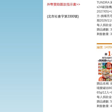
TUNDRA
外幣贊助匯款指示書>>
x24罐(隨機
2027/05
方-挑嘴亮毛(
(北市社會字第3300號)
期2026/11/
每人捐款金額
贈品總數: 3
剩餘數量: 3
編號: 1435
贈品名稱: 
喵樂罐頭80
65g/12入
每人捐款金額
贈品總數: 5
剩餘數量: 4