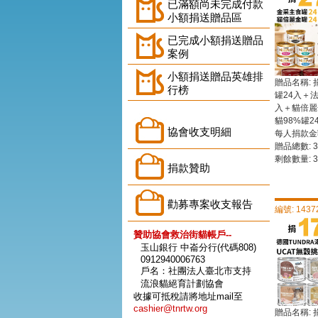
已滿額尚未完成付款
小額捐送贈品區
已完成小額捐送贈品
案例
小額捐送贈品英雄排
贈品名稱: 
行榜
罐24入＋
入＋貓倍麗
貓98%罐2
協會收支明細
每人捐款金額
贈品總數: 3
剩餘數量: 3
捐款贊助
勸募專案收支報告
編號: 1437
贊助協會救治街貓帳戶--
玉山銀行 中崙分行(代碼808)
0912940006763
戶名：社團法人臺北市支持
流浪貓絕育計劃協會
收據可抵稅請將地址mail至
cashier@tnrtw.org
贈品名稱: 