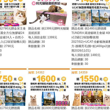
捐2790元贈金采主食
贈品名稱: 捐1399元贈時光貓隧
贈品名稱: 捐1480元贈德國
法麗全方位無膠罐24
道紙抓屋
TUNDRA 渴達貓咪主食罐 40
金罐24入＋自然小
每人捐款金額: 1399元
x12罐(口味隨機/效期
4入(口味皆隨機出貨)
贈品總數: 30
2027/02)+UCAT-全齡貓無穀
: 2790元
剩餘數量: 29
方-挑嘴亮毛(雞+鮭)400gx2(
0
期2026/11/21)
0
每人捐款金額: 1480元
贈品總數: 30
剩餘數量: 30
2
編號: 14362
編號: 14359
捐1750元贈德國
贈品名稱: 捐1600元贈寵喵樂-
贈品名稱: 捐1550元贈寵喵樂