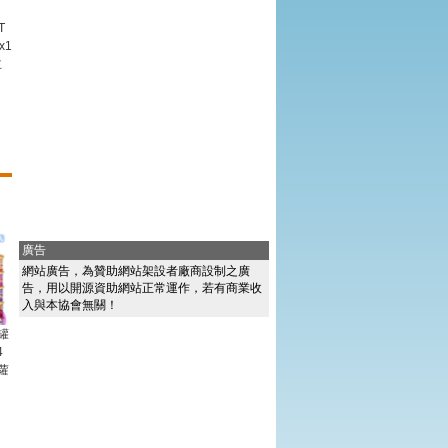
T
x1
主
廣告
網站廣告，為贊助網站架設者廠商設制之廣
告，用以開源資助網站正常運作，若有商業收
入與本協會無關！
罐
4
蘿