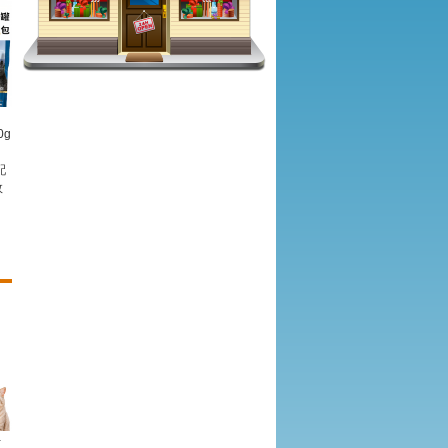
0g
配
效
-