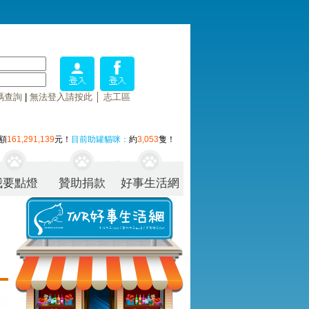
碼查詢
|
無法登入請按此
│
志工區
額
161,291,139
元！
目前助罐貓咪：
約
3,053
隻！
我要點燈
贊助捐款
好事生活網