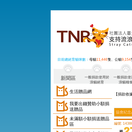
目前總絕育貓咪數：
母貓
11,446
隻、公貓
9,154
一般捐款使用於
一般捐款使
新聞區
浪貓絕育
浪貓糧
生活贈品網
【捐款收
我要出錢贊助小額捐
送贈品
協會紀念
未滿額小額捐送贈品
編號: 1438
區