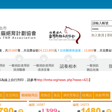
加入會員
|
密
隻，共
20,600
隻，共花費金額
24,212,850
元！
目前醫療救援案：
12,668
筆，共花費金
用於
一般捐款使用於
一般捐款使用於
一般捐款
認養相本
食
浪浪醫療
浪浪安養
贈品兌換
據為線上自行列印，請參考
http://tnrtw.org/news.php?news=421
】
品
生活用品
貓罐貓用品
裝飾品
食品
凍乾營養品
收藏品
清倉/即期
8
編號: 14387
編號: 14373