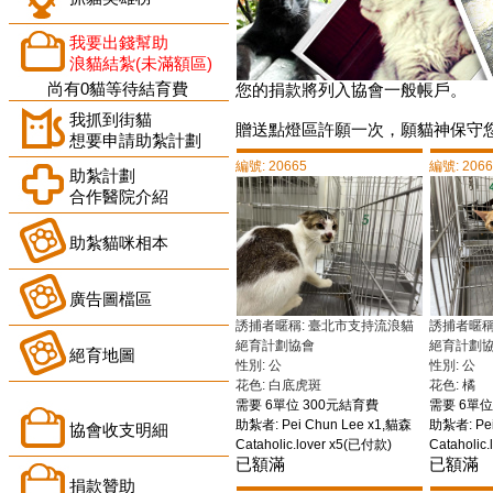
我要出錢幫助
浪貓結紮(未滿額區)
尚有0貓等待結育費
您的捐款將列入協會一般帳戶。
我抓到街貓
贈送點燈區許願一次，願貓神保守
想要申請助紮計劃
編號: 20665
編號: 206
助紮計劃
合作醫院介紹
助紮貓咪相本
廣告圖檔區
誘捕者暱稱: 臺北市支持流浪貓
誘捕者暱稱
絕育計劃協會
絕育計劃
絕育地圖
性別: 公
性別: 公
花色: 白底虎斑
花色: 橘
需要 6單位 300元結育費
需要 6單位
助紮者: Pei Chun Lee x1,貓森
助紮者: Pei
協會收支明細
Cataholic.lover x5(已付款)
Cataholic
已額滿
已額滿
捐款贊助