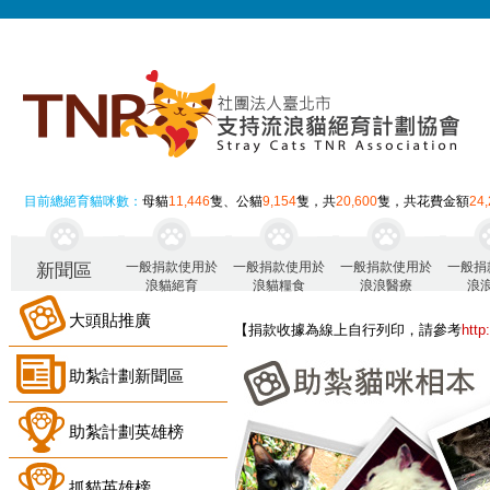
目前總絕育貓咪數：
母貓
11,446
隻、公貓
9,154
隻，共
20,600
隻，共花費金額
24
一般捐款使用於
一般捐款使用於
一般捐款使用於
一般捐
新聞區
浪貓絕育
浪貓糧食
浪浪醫療
浪
大頭貼推廣
【捐款收據為線上自行列印，請參考
http
助紮計劃新聞區
助紮計劃英雄榜
抓貓英雄榜