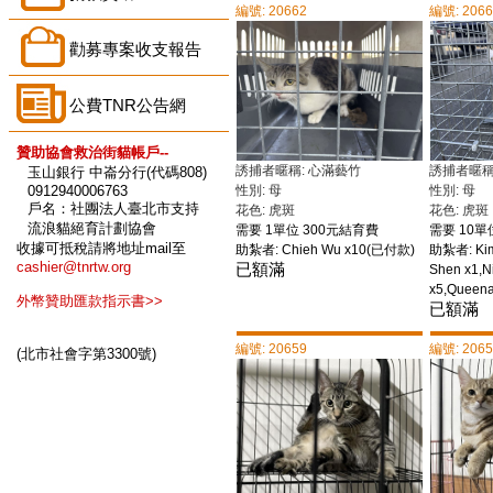
編號: 20662
編號: 206
勸募專案收支報告
公費TNR公告網
贊助協會救治街貓帳戶--
誘捕者暱稱: 心滿藝竹
誘捕者暱稱
玉山銀行 中崙分行(代碼808)
0912940006763
性別: 母
性別: 母
戶名：社團法人臺北市支持
花色: 虎斑
花色: 虎斑
流浪貓絕育計劃協會
需要 1單位 300元結育費
需要 10單
收據可抵稅請將地址mail至
助紮者: Chieh Wu x10(已付款)
助紮者: Kim
cashier@tnrtw.org
已額滿
Shen x1,N
x5,Queen
外幣贊助匯款指示書>>
已額滿
編號: 20659
編號: 206
(北市社會字第3300號)