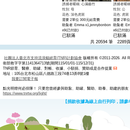
誘捕者暱稱: 心滿藝竹
誘捕者暱稱
性別: 母
性別: 公
花色: 深色虎斑
花色: 虎
需要 2單位 300元結育費
需要 2單位
助紮者: Emma x1,jennybonbon
助紮者: Emm
x9(已付款)
x6(已付款)
已額滿
已額滿
共 20594 筆 228
社團法人臺北市支持流浪貓絕育(TNR)計劃協會
版權所有 ©2011-2026. All Ri
衛部救字字第1141364713號(期間115/01/01-115/12/31)
TNR節育、醫療、助罐、對帳、收據、小額捐、贊助或是合作提案
地址：105台北市松山區八德路三段74巷13弄8號1樓
我要訂閱電子報
點光明燈何必排隊！ 只要您曾經參與助紮、助罐、醫助、助養、助建的朋友
https://www.tnrtw.org/light/
【捐款收據為線上自行列印，請參