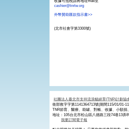
收據可抵稅請將地址mail至
cashier@tnrtw.org
外幣贊助匯款指示書>>
(北市社會字第3300號)
社團法人臺北市支持流浪貓絕育(TNR)計劃協
衛部救字字第1141364713號(期間115/01/01-115
TNR節育、醫療、助罐、對帳、收據、小額
地址：105台北市松山區八德路三段74巷13弄8
我要訂閱電子報