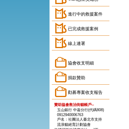
進行中的救援案件
已完成救援案例
線上連署
協會收支明細
捐款贊助
勸募專案收支報告
贊助協會救治街貓帳戶--
玉山銀行 中崙分行(代碼808)
0912940006763
戶名：社團法人臺北市支持
流浪貓絕育計劃協會