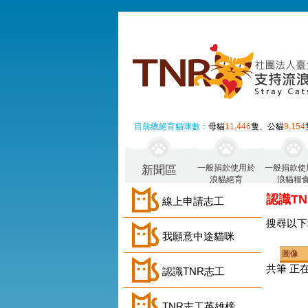
目前總絕育貓咪數：
母貓
11,446
隻、公貓
9,154
一般捐款使用於
一般捐款使
新聞區
浪貓絕育
浪貓糧
認識T
線上申請志工
搜尋以下
我願意中途貓咪
圖像
共
筆 正
認識TNR志工
TNR志工英雄榜