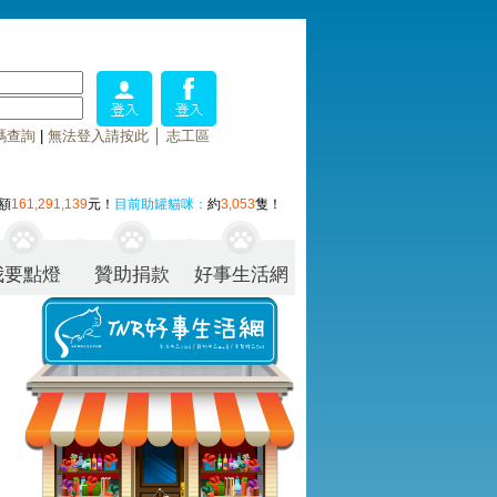
碼查詢
|
無法登入請按此
│
志工區
額
161,291,139
元！
目前助罐貓咪：
約
3,053
隻！
我要點燈
贊助捐款
好事生活網