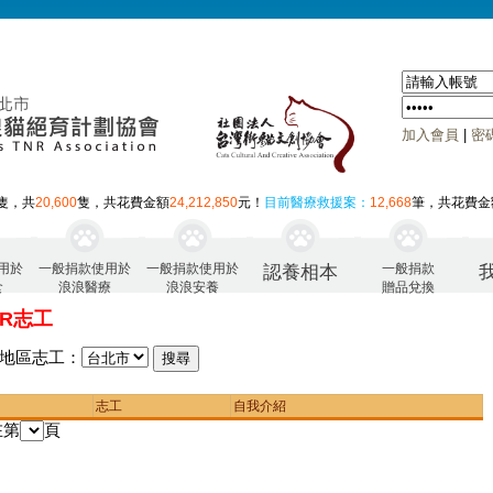
加入會員
|
密
隻，共
20,600
隻，共花費金額
24,212,850
元！
目前醫療救援案：
12,668
筆，共花費金
用於
一般捐款使用於
一般捐款使用於
一般捐款
認養相本
食
浪浪醫療
浪浪安養
贈品兌換
NR志工
地區志工：
志工
自我介紹
在第
頁