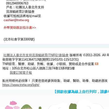
0912940006763
戶名：社團法人臺北市支持
流浪貓絕育計劃協會
收據可抵稅請將地址mail至
cashier@tnrtw.org
外幣贊助匯款指示書>>
(北市社會字第3300號)
社團法人臺北市支持流浪貓絕育(TNR)計劃協會
版權所有 ©2011-2026. All Ri
衛部救字字第1141364713號(期間115/01/01-115/12/31)
TNR節育、醫療、助罐、對帳、收據、小額捐、贊助或是合作提案
地址：105台北市松山區八德路三段74巷13弄8號1樓
我要訂閱電子報
點光明燈何必排隊！ 只要您曾經參與助紮、助罐、醫助、助養、助建的朋友
https://www.tnrtw.org/light/
【捐款收據為線上自行列印，請參