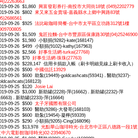
04)22263663
019-09-26
$1,860
興富發彩券行-南投市大同街18號 (049)2202779
019-09-26
$802
來又來五金賣場-嘉義縣水上鄉中興路83號
05)2686561
019-09-26
$925
法比歐咖啡簡餐-台中市太平區立功路312號1樓
909700805
019-09-26
$1,509
鬼匠拉麵-台中市豐原區保康路30號(04)25246900
019-09-26
$1,980
小額捐(9282)-kate(168147)
019-09-26
$499
小額捐(9102)-kathy(167963)
019-09-26
$2,566
好事生活網-turkai(27768)
019-09-26
$70
好事生活網-珠珠(27763)
019-09-26
$228,147
信用卡捐款入帳（刷卡明細見線上刷卡收入）
019-09-26
$500
中國信託13929
019-09-26
$600
助紮(19449)-goldcashcats(59341) . 醫助(9237)-
oldcashcats(168123)
019-09-25
$120
Josie Lai
019-09-25
$3,000
新助罐(2228)-萍(16662) . 新助罐(2232)-萍
16663) . 新助罐(2233)-萍(16664)
019-09-25
$500
太子牙國際有限公司
019-09-25
$500
醫助(9286)-大發哥(168103)
019-09-25
$600
助紮(19454)-凝檸(59339)
019-09-25
$290
小額捐(9205)-Cing(168096)
019-09-25
$13,978
光點華山珈琲時光-台北市中正區八德路一段1號
中六電影館珈琲時光)02-23940670