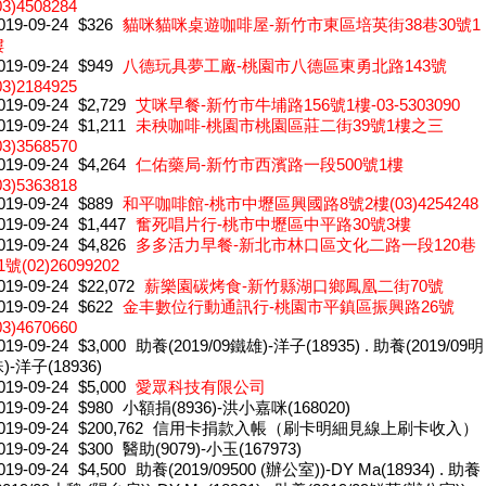
03)4508284
019-09-24
$326
貓咪貓咪桌遊咖啡屋-新竹市東區培英街38巷30號1
樓
019-09-24
$949
八德玩具夢工廠-桃園市八德區東勇北路143號
03)2184925
019-09-24
$2,729
艾咪早餐-新竹市牛埔路156號1樓-03-5303090
019-09-24
$1,211
未秧咖啡-桃園市桃園區莊二街39號1樓之三
03)3568570
019-09-24
$4,264
仁佑藥局-新竹市西濱路一段500號1樓
03)5363818
019-09-24
$889
和平咖啡館-桃市中壢區興國路8號2樓(03)4254248
019-09-24
$1,447
奮死唱片行-桃市中壢區中平路30號3樓
019-09-24
$4,826
多多活力早餐-新北市林口區文化二路一段120巷
1號(02)26099202
019-09-24
$22,072
薪樂園碳烤食-新竹縣湖口鄉鳳凰二街70號
019-09-24
$622
金丰數位行動通訊行-桃園市平鎮區振興路26號
03)4670660
019-09-24
$3,000
助養(2019/09鐵雄)-洋子(18935) . 助養(2019/09明
)-洋子(18936)
019-09-24
$5,000
愛眾科技有限公司
019-09-24
$980
小額捐(8936)-洪小嘉咪(168020)
019-09-24
$200,762
信用卡捐款入帳（刷卡明細見線上刷卡收入）
019-09-24
$300
醫助(9079)-小玉(167973)
019-09-24
$4,500
助養(2019/09500 (辦公室))-DY Ma(18934) . 助養