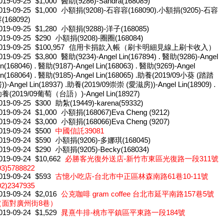
019-09-25
$1,000
醫助(9286)-Sandra(168089)
019-09-25
$1,000
小額捐(9208)-石容容(168090).小額捐(9205)-石容
(168092)
019-09-25
$1,280
小額捐(9288)-洋子(168085)
019-09-25
$290
小額捐(9208)-圈圈(168084)
019-09-25
$100,957
信用卡捐款入帳（刷卡明細見線上刷卡收入）
019-09-25
$3,800
醫助(9234)-Angel Lin(167894) . 醫助(9286)-Angel
in(168046) . 醫助(9187)-Angel Lin(168063) . 醫助(9269)-Angel
in(168064) . 醫助(9185)-Angel Lin(168065) .助養(2019/09小葵 (踏踏
))-Angel Lin(18937) .助養(2019/09崇崇 (愛滋房))-Angel Lin(18909) .
養(2019/09葡萄（台語）)-Angel Lin(18927)
019-09-25
$300
助紮(19449)-karena(59332)
019-09-24
$1,000
小額捐(168067)Eva Cheng (9212)
019-09-24
$3,000
小額捐(168066)Eva Cheng (9207)
019-09-24
$500
中國信託39081
019-09-24
$590
小額捐(9206)-多娜琪(168045)
019-09-24
$290
小額捐(9205)-Becky(168034)
019-09-24
$10,662
必勝客光復外送店-新竹市東區光復路一段311號
03)5788822
019-09-24
$593
古憶小吃店-台北市中正區林森南路61巷10-11號
02)2347935
019-09-24
$2,016
公克咖啡 gram coffee 台北市延平南路157巷5號
（面對廣州街8巷）
019-09-24
$1,529
晁熹牛排-桃市平鎮區平東路一段184號