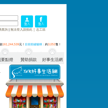
碼查詢
|
無法登入請按此
│
志工區
額
161,244,539
元！
目前助罐貓咪：
約
3,053
隻！
我要點燈
贊助捐款
好事生活網