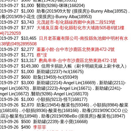
019-09-27
$1,000
醫助(9286)-咪咪(168204)
019-09-27
$1,000
助養(2019/09大智 (摸摸房))-Bunny Alba(18952) .
養(2019/09小花生 (摸摸房))-Bunny Alba(18953)
019-09-27
$3,743
元茂超市-彰化縣線西鄉中央路二段519號
019-09-27
$7,977
大埔臭豆腐-彰化縣彰化市大埔路505巷6號1樓
04)7129259
019-09-27
$10,465
日月老茶廠有限公司-南投縣魚池鄉中明村有水
38號(049)2895508
019-09-27
$2,277
蓁蓁小館-台中市沙鹿區北勢東路472-2號
019-09-27
$1,771
蔡*洝
019-09-27
$13,317
酌鳥串串-台中市沙鹿區北勢東路472-1號
019-09-27
$149,380
信用卡捐款入帳（刷卡明細見線上刷卡收入）
019-09-27
$1,000
新助罐(2237)-hcl(16675)
019-09-27
$600
助紮(19459)-hcl(59349)
019-09-27
$3,000
新助罐(2214)-Angel Lin(16669) . 新助罐(2211)-
ngel Lin(16670) . 新助罐(2223)-Angel Lin(16671) . 新助罐(2241)-
ngel Lin(16672) .醫助(9286)-Angel Lin(168170)
019-09-26
$1,000
小額捐(9213)-怪T(168177)
019-09-26
$2,870
助紮(19454)-酸菜包(59346) . 小額捐(8984)-酸菜
(168165) . 小額捐(8936)-酸菜包(168166) . 助養(2019/09COCO (公
區))-酸菜包(18948) . 助養(2019/09BeBo (摸摸房))-酸菜包(18947)
019-09-26
$500
新助罐(2239)-童小寶(16668)
019-09-26
$490
李菲菲