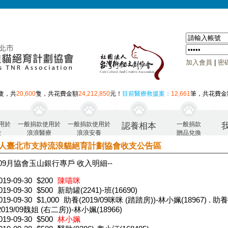
加入會員
|
密
隻，共
20,600
隻，共花費金額
24,212,850
元！
目前醫療救援案：
12,661
筆，共花費金
用於
一般捐款使用於
一般捐款使用於
一般捐款
認養相本
食
浪浪醫療
浪浪安養
贈品兌換
人臺北市支持流浪貓絕育計劃協會收支公告區
年09月 協會玉山銀行專戶 收入明細--
019-09-30
$200
陳喵咪
019-09-30
$500
新助罐(2241)-班(16690)
019-09-30
$1,000
助養(2019/09咪咪 (踏踏房))-林小姵(18967) . 助養
2019/09魏姐 (右二房))-林小姵(18966)
019-09-30
$500
林小姵