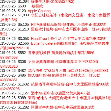
019-09-26
$1,094
好事生活網-米米媽(27762)
019-09-26
$500
一般捐款
019-09-26
$120
Apple Chuang
019-09-26
$1,893
李記古味紅茶冰（南投南文昌店） 南投市南投縣
文昌街2-8號
019-09-26
$5,105
RITA異國精品服飾-彰化縣北斗鎮中正路100號
019-09-26
$1,219
黑皮蜜汁燒烤-台中市太平區中山路一段243巷2號
攤位)
019-09-26
$3,053
HandTree手作生活-台中市太平區成功東路3號
019-09-26
$2,566
Butterfly cafe(花蝴蝶咖啡館）南投縣埔里鎮民生
7號(049)2992110
019-09-26
$552
迎來發彩券行-苗栗縣竹南鎮中華路158號
037)684668
019-09-26
$306
文藝復興咖啡館-桃園市龍潭區中正路310號
03)4791810
019-09-26
$482
花心簡餐-雲林縣斗六市 漢口路159號(05)5362881
019-09-26
$486
旅人咖啡館-彰化縣員林市員林大道一段90號
04)8394851
019-09-26
$1,692
范振杰耳鼻喉科診所-台中市大里區塗城路966號
04)24950295
019-09-26
$1,127
酒串燒-臺中市沙鹿區北勢東路466號
019-09-26
$389
東海 老地方 火鍋定食燒烤-台中市龍井區新興路1
21號(東海雞腳凍斜對面)
019-09-26
$1,282
阿風獅牛肉麵-台中市中區建國路101號