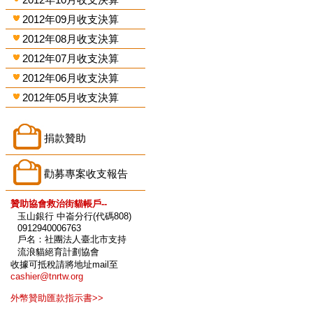
2012年09月收支決算
2012年08月收支決算
2012年07月收支決算
2012年06月收支決算
2012年05月收支決算
捐款贊助
勸募專案收支報告
贊助協會救治街貓帳戶--
玉山銀行 中崙分行(代碼808)
0912940006763
戶名：社團法人臺北市支持
流浪貓絕育計劃協會
收據可抵稅請將地址mail至
cashier@tnrtw.org
外幣贊助匯款指示書>>