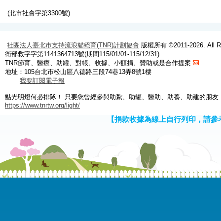
(北市社會字第3300號)
社團法人臺北市支持流浪貓絕育(TNR)計劃協會
版權所有 ©2011-2026. All Ri
衛部救字字第1141364713號(期間115/01/01-115/12/31)
TNR節育、醫療、助罐、對帳、收據、小額捐、贊助或是合作提案
地址：105台北市松山區八德路三段74巷13弄8號1樓
我要訂閱電子報
點光明燈何必排隊！ 只要您曾經參與助紮、助罐、醫助、助養、助建的朋友
https://www.tnrtw.org/light/
【捐款收據為線上自行列印，請參