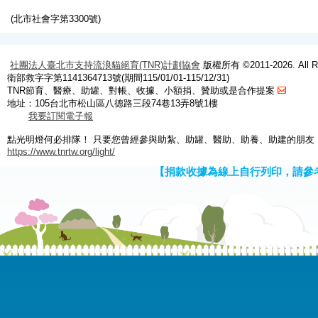
(北市社會字第3300號)
社團法人臺北市支持流浪貓絕育(TNR)計劃協會
版權所有 ©2011-2026. All Ri
衛部救字字第1141364713號(期間115/01/01-115/12/31)
TNR節育、醫療、助罐、對帳、收據、小額捐、贊助或是合作提案
地址：105台北市松山區八德路三段74巷13弄8號1樓
我要訂閱電子報
點光明燈何必排隊！ 只要您曾經參與助紮、助罐、醫助、助養、助建的朋友
https://www.tnrtw.org/light/
【捐款收據為線上自行列印，請參