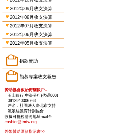
2012年09月收支決算
2012年08月收支決算
2012年07月收支決算
2012年06月收支決算
2012年05月收支決算
捐款贊助
勸募專案收支報告
贊助協會救治街貓帳戶--
玉山銀行 中崙分行(代碼808)
0912940006763
戶名：社團法人臺北市支持
流浪貓絕育計劃協會
收據可抵稅請將地址mail至
cashier@tnrtw.org
外幣贊助匯款指示書>>