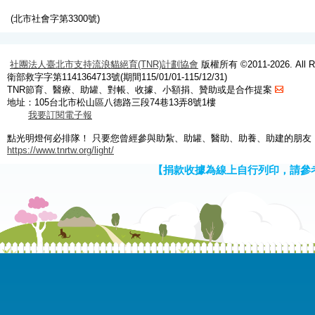
(北市社會字第3300號)
社團法人臺北市支持流浪貓絕育(TNR)計劃協會
版權所有 ©2011-2026. All Ri
衛部救字字第1141364713號(期間115/01/01-115/12/31)
TNR節育、醫療、助罐、對帳、收據、小額捐、贊助或是合作提案
地址：105台北市松山區八德路三段74巷13弄8號1樓
我要訂閱電子報
點光明燈何必排隊！ 只要您曾經參與助紮、助罐、醫助、助養、助建的朋友
https://www.tnrtw.org/light/
【捐款收據為線上自行列印，請參