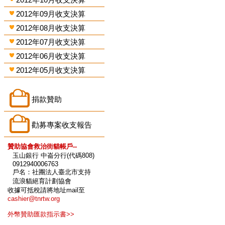
2012年09月收支決算
2012年08月收支決算
2012年07月收支決算
2012年06月收支決算
2012年05月收支決算
捐款贊助
勸募專案收支報告
贊助協會救治街貓帳戶--
玉山銀行 中崙分行(代碼808)
0912940006763
戶名：社團法人臺北市支持
流浪貓絕育計劃協會
收據可抵稅請將地址mail至
cashier@tnrtw.org
外幣贊助匯款指示書>>