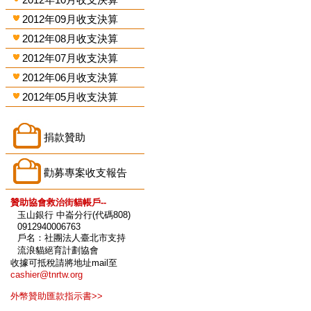
2012年09月收支決算
2012年08月收支決算
2012年07月收支決算
2012年06月收支決算
2012年05月收支決算
捐款贊助
勸募專案收支報告
贊助協會救治街貓帳戶--
玉山銀行 中崙分行(代碼808)
0912940006763
戶名：社團法人臺北市支持
流浪貓絕育計劃協會
收據可抵稅請將地址mail至
cashier@tnrtw.org
外幣贊助匯款指示書>>