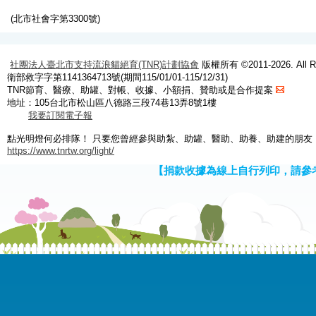
(北市社會字第3300號)
社團法人臺北市支持流浪貓絕育(TNR)計劃協會
版權所有 ©2011-2026. All Ri
衛部救字字第1141364713號(期間115/01/01-115/12/31)
TNR節育、醫療、助罐、對帳、收據、小額捐、贊助或是合作提案
地址：105台北市松山區八德路三段74巷13弄8號1樓
我要訂閱電子報
點光明燈何必排隊！ 只要您曾經參與助紮、助罐、醫助、助養、助建的朋友
https://www.tnrtw.org/light/
【捐款收據為線上自行列印，請參