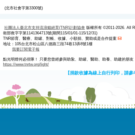
(北市社會字第3300號)
社團法人臺北市支持流浪貓絕育(TNR)計劃協會
版權所有 ©2011-2026. All Ri
衛部救字字第1141364713號(期間115/01/01-115/12/31)
TNR節育、醫療、助罐、對帳、收據、小額捐、贊助或是合作提案
地址：105台北市松山區八德路三段74巷13弄8號1樓
我要訂閱電子報
點光明燈何必排隊！ 只要您曾經參與助紮、助罐、醫助、助養、助建的朋友
https://www.tnrtw.org/light/
【捐款收據為線上自行列印，請參