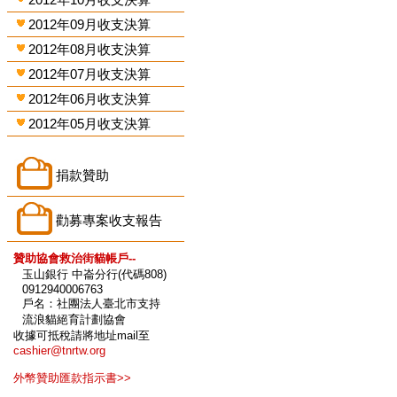
2012年09月收支決算
2012年08月收支決算
2012年07月收支決算
2012年06月收支決算
2012年05月收支決算
捐款贊助
勸募專案收支報告
贊助協會救治街貓帳戶--
玉山銀行 中崙分行(代碼808)
0912940006763
戶名：社團法人臺北市支持
流浪貓絕育計劃協會
收據可抵稅請將地址mail至
cashier@tnrtw.org
外幣贊助匯款指示書>>