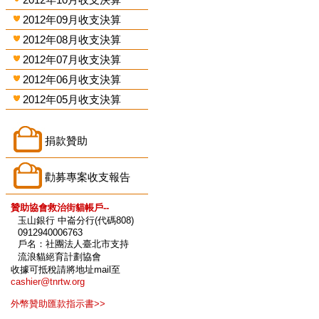
2012年09月收支決算
2012年08月收支決算
2012年07月收支決算
2012年06月收支決算
2012年05月收支決算
捐款贊助
勸募專案收支報告
贊助協會救治街貓帳戶--
玉山銀行 中崙分行(代碼808)
0912940006763
戶名：社團法人臺北市支持
流浪貓絕育計劃協會
收據可抵稅請將地址mail至
cashier@tnrtw.org
外幣贊助匯款指示書>>