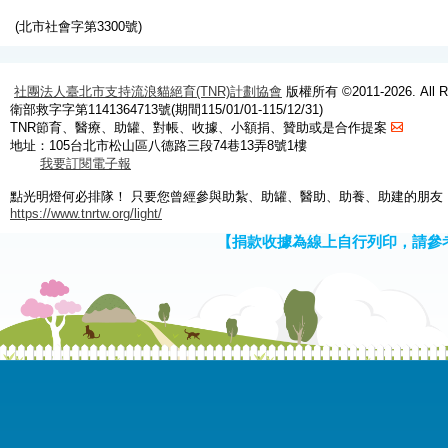
(北市社會字第3300號)
社團法人臺北市支持流浪貓絕育(TNR)計劃協會
版權所有 ©2011-2026. All Ri
衛部救字字第1141364713號(期間115/01/01-115/12/31)
TNR節育、醫療、助罐、對帳、收據、小額捐、贊助或是合作提案
地址：105台北市松山區八德路三段74巷13弄8號1樓
我要訂閱電子報
點光明燈何必排隊！ 只要您曾經參與助紮、助罐、醫助、助養、助建的朋友
https://www.tnrtw.org/light/
【捐款收據為線上自行列印，請參