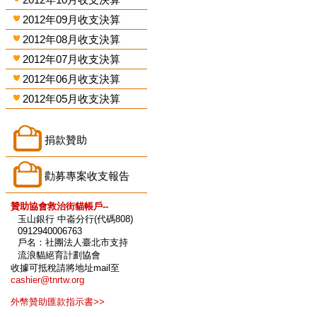
2012年09月收支決算
2012年08月收支決算
2012年07月收支決算
2012年06月收支決算
2012年05月收支決算
捐款贊助
勸募專案收支報告
贊助協會救治街貓帳戶--
玉山銀行 中崙分行(代碼808)
0912940006763
戶名：社團法人臺北市支持
流浪貓絕育計劃協會
收據可抵稅請將地址mail至
cashier@tnrtw.org
外幣贊助匯款指示書>>