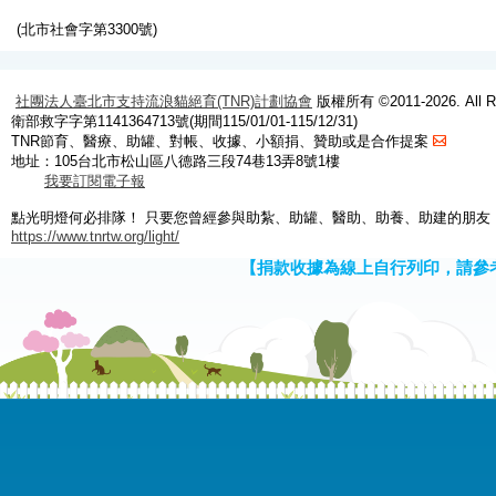
(北市社會字第3300號)
社團法人臺北市支持流浪貓絕育(TNR)計劃協會
版權所有 ©2011-2026. All Ri
衛部救字字第1141364713號(期間115/01/01-115/12/31)
TNR節育、醫療、助罐、對帳、收據、小額捐、贊助或是合作提案
地址：105台北市松山區八德路三段74巷13弄8號1樓
我要訂閱電子報
點光明燈何必排隊！ 只要您曾經參與助紮、助罐、醫助、助養、助建的朋友
https://www.tnrtw.org/light/
【捐款收據為線上自行列印，請參