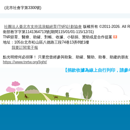
(北市社會字第3300號)
社團法人臺北市支持流浪貓絕育(TNR)計劃協會
版權所有 ©2011-2026. All Ri
衛部救字字第1141364713號(期間115/01/01-115/12/31)
TNR節育、醫療、助罐、對帳、收據、小額捐、贊助或是合作提案
地址：105台北市松山區八德路三段74巷13弄8號1樓
我要訂閱電子報
點光明燈何必排隊！ 只要您曾經參與助紮、助罐、醫助、助養、助建的朋友
https://www.tnrtw.org/light/
【捐款收據為線上自行列印，請參