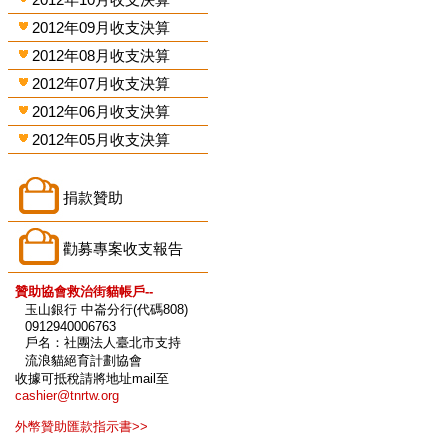
2012年09月收支決算
2012年08月收支決算
2012年07月收支決算
2012年06月收支決算
2012年05月收支決算
捐款贊助
勸募專案收支報告
贊助協會救治街貓帳戶--
玉山銀行 中崙分行(代碼808)
0912940006763
戶名：社團法人臺北市支持
流浪貓絕育計劃協會
收據可抵稅請將地址mail至
cashier@tnrtw.org
外幣贊助匯款指示書>>