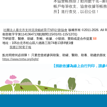
本協會帳務除了動用數十名--兼
帳戶每筆收支、協會收據等帳
所】進行查兌，以召公信！
社團法人臺北市支持流浪貓絕育(TNR)計劃協會
版權所有 ©2011-2026. All Ri
衛部救字字第1141364713號(期間115/01/01-115/12/31)
TNR節育、醫療、助罐、對帳、收據、小額捐、贊助或是合作提案
地址：105台北市松山區八德路三段74巷13弄8號1樓
我要訂閱電子報
點光明燈何必排隊！ 只要您曾經參與助紮、助罐、醫助、助養、助建的朋友
https://www.tnrtw.org/light/
【捐款收據為線上自行列印，請參