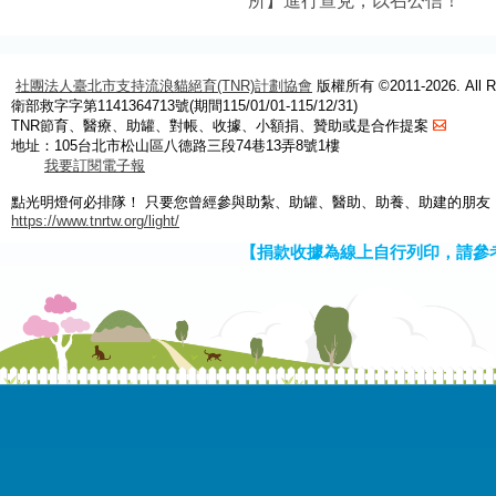
所】進行查兌，以召公信！
社團法人臺北市支持流浪貓絕育(TNR)計劃協會
版權所有 ©2011-2026. All Ri
衛部救字字第1141364713號(期間115/01/01-115/12/31)
TNR節育、醫療、助罐、對帳、收據、小額捐、贊助或是合作提案
地址：105台北市松山區八德路三段74巷13弄8號1樓
我要訂閱電子報
點光明燈何必排隊！ 只要您曾經參與助紮、助罐、醫助、助養、助建的朋友
https://www.tnrtw.org/light/
【捐款收據為線上自行列印，請參