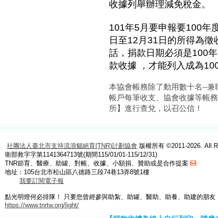
收據列舉辦理減免稅金。
101年5月要申報要100年
日至12月31日的所得為
話，捐款日期必須是100年
款收據 ，才能列入成為1
本協會帳務除了動用數十名--兼
帳戶每筆收支、協會收據等帳
所】進行查兌，以召公信！
社團法人臺北市支持流浪貓絕育(TNR)計劃協會
版權所有 ©2011-2026. All Ri
衛部救字字第1141364713號(期間115/01/01-115/12/31)
TNR節育、醫療、助罐、對帳、收據、小額捐、贊助或是合作提案
地址：105台北市松山區八德路三段74巷13弄8號1樓
我要訂閱電子報
點光明燈何必排隊！ 只要您曾經參與助紮、助罐、醫助、助養、助建的朋友
https://www.tnrtw.org/light/