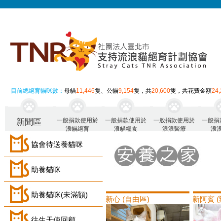
目前總絕育貓咪數：
母貓
11,446
隻、公貓
9,154
隻，共
20,600
隻，共花費金額
24
一般捐款使用於
一般捐款使用於
一般捐款使用於
一般捐
新聞區
浪貓絕育
浪貓糧食
浪浪醫療
浪
協會待送養貓咪
助養貓咪
助養貓咪(未滿額)
新心 (自由區)
新阿賓 
往生天使回顧