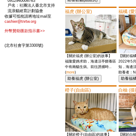
0912940006763
戶名：社團法人臺北市支持
流浪貓絕育計劃協會
福虎 (辦公室)
福橘 (愛
收據可抵稅請將地址mail至
cashier@tnrtw.org
外幣贊助匯款指示書>>
(北市社會字第3300號)
【關於福虎 (辦公室)的故事】
【關於福橘
福隆愛媽求助，海邊涼亭餵養區
2022年
中有兩貓生病。前往誘捕時...
知，海邊涼亭
(
more
)
助養者：Nan
橙子(自由區)
白柚 (摸
【關於橙子(自由區)的故事】
【關於白柚