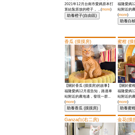
2021年12月台南市愛媽原本打
福隆愛媽1
算結紮原放的橙子， ...(
more
)
站附近的農
(
more
)
香瓜 (摸摸房)
蜜柑 (摸
【關於香瓜 (摸摸房)的故事】
【關於蜜柑
福隆愛媽12月底告知，路過車
福隆愛媽1
站附近的農地邊，發現一群...
站附近的農
(
more
)
(
more
)
Ganza白(右二房)
金花(摸