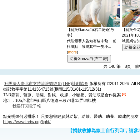
【關於Ganza白(右二房)的故
【關於金花
事】
2021年
代理餵養人告知有貓未紮， 前
域愛媽告知，
往堪點，發現其中一隻小...
(
more
)
共 140 筆 8頁 前
社團法人臺北市支持流浪貓絕育(TNR)計劃協會
版權所有 ©2011-2026. All Ri
衛部救字字第1141364713號(期間115/01/01-115/12/31)
TNR節育、醫療、助罐、對帳、收據、小額捐、贊助或是合作提案
地址：105台北市松山區八德路三段74巷13弄8號1樓
我要訂閱電子報
點光明燈何必排隊！ 只要您曾經參與助紮、助罐、醫助、助養、助建的朋友
https://www.tnrtw.org/light/
【捐款收據為線上自行列印，請參