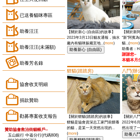
已送養貓咪專區
助養汪汪
【關於新心 (自由區)的故事】
【關於新阿
2023年3月13日貓友通報，抽水
"新"阿賓
廠內有貓咪躲藏至地...(
more
)
貓...(
more
)
助養汪汪(未滿額)
助養者：Han
謝謝您~
本貓本月
助養芳名錄
貍貓(踏踏房)
八鬥(辦
協會收支明細
捐款贊助
勸募專案收支報告
【關於貍貓(踏踏房)的故事】
【關於八鬥
貍貓是協會資深志工家門前餵養
2022年
的貓，是某一天突然出現的...
然出現了一隻
贊助協會救治街貓帳戶--
(
more
)
玉山銀行 中崙分行(代碼808)