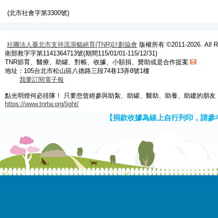
(北市社會字第3300號)
社團法人臺北市支持流浪貓絕育(TNR)計劃協會
版權所有 ©2011-2026. All Ri
衛部救字字第1141364713號(期間115/01/01-115/12/31)
TNR節育、醫療、助罐、對帳、收據、小額捐、贊助或是合作提案
地址：105台北市松山區八德路三段74巷13弄8號1樓
我要訂閱電子報
點光明燈何必排隊！ 只要您曾經參與助紮、助罐、醫助、助養、助建的朋友
https://www.tnrtw.org/light/
【捐款收據為線上自行列印，請參