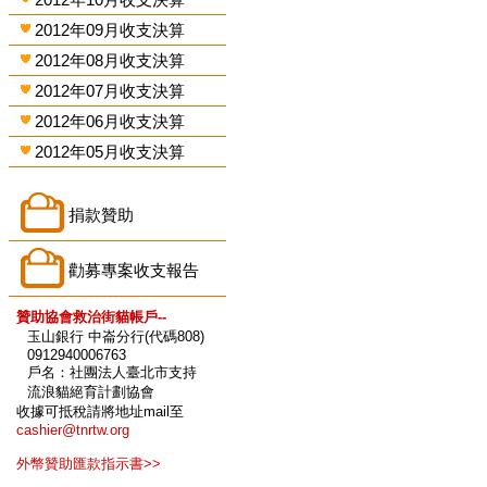
2012年09月收支決算
2012年08月收支決算
2012年07月收支決算
2012年06月收支決算
2012年05月收支決算
捐款贊助
勸募專案收支報告
贊助協會救治街貓帳戶--
玉山銀行 中崙分行(代碼808)
0912940006763
戶名：社團法人臺北市支持
流浪貓絕育計劃協會
收據可抵稅請將地址mail至
cashier@tnrtw.org
外幣贊助匯款指示書>>