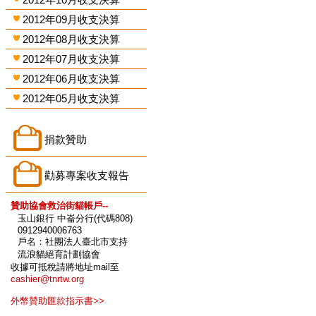
2012年09月收支決算
2012年08月收支決算
2012年07月收支決算
2012年06月收支決算
2012年05月收支決算
捐款贊助
勸募專案收支報告
贊助協會救治街貓帳戶--
玉山銀行 中崙分行(代碼808)
0912940006763
戶名：社團法人臺北市支持
流浪貓絕育計劃協會
收據可抵稅請將地址mail至
cashier@tnrtw.org
外幣贊助匯款指示書>>