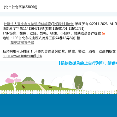
(北市社會字第3300號)
社團法人臺北市支持流浪貓絕育(TNR)計劃協會
版權所有 ©2011-2026. All Ri
衛部救字字第1141364713號(期間115/01/01-115/12/31)
TNR節育、醫療、助罐、對帳、收據、小額捐、贊助或是合作提案
地址：105台北市松山區八德路三段74巷13弄8號1樓
我要訂閱電子報
點光明燈何必排隊！ 只要您曾經參與助紮、助罐、醫助、助養、助建的朋友
https://www.tnrtw.org/light/
【捐款收據為線上自行列印，請參