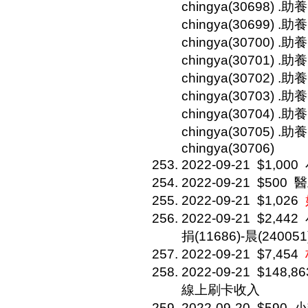
chingya(30698) .助
chingya(30699) .
chingya(30700) .助
chingya(30701) .助
chingya(30702) .
chingya(30703) .
chingya(30704) .助
chingya(30705) .助
chingya(30706)
2022-09-21
$1,000
2022-09-21
$500
醫
2022-09-21
$1,026
2022-09-21
$2,442
捐(11686)-晨(240051
2022-09-21
$7,454
2022-09-21
$148,86
線上刷卡收入
2022-09-20
$590
小