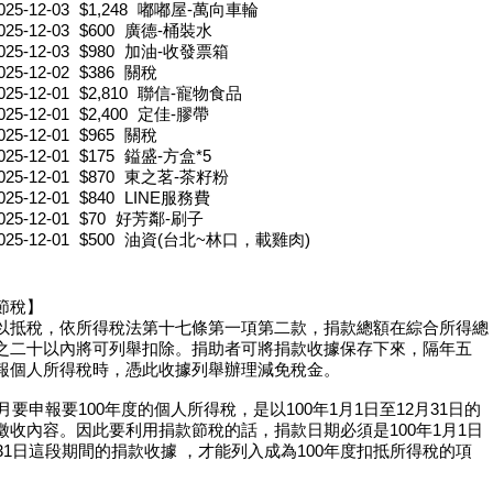
025-12-03
$1,248
嘟嘟屋-萬向車輪
025-12-03
$600
廣德-桶裝水
025-12-03
$980
加油-收發票箱
025-12-02
$386
關稅
025-12-01
$2,810
聯信-寵物食品
025-12-01
$2,400
定佳-膠帶
025-12-01
$965
關稅
025-12-01
$175
鎰盛-方盒*5
025-12-01
$870
東之茗-茶籽粉
025-12-01
$840
LINE服務費
025-12-01
$70
好芳鄰-刷子
025-12-01
$500
油資(台北~林口，載雞肉)
節稅】
以抵稅，依所得稅法第十七條第一項第二款，捐款總額在綜合所得總
之二十以內將可列舉扣除。捐助者可將捐款收據保存下來，隔年五
報個人所得稅時，憑此收據列舉辦理減免稅金。
5月要申報要100年度的個人所得稅，是以100年1月1日至12月31日的
徵收內容。因此要利用捐款節稅的話，捐款日期必須是100年1月1日
月31日這段期間的捐款收據 ，才能列入成為100年度扣抵所得稅的項