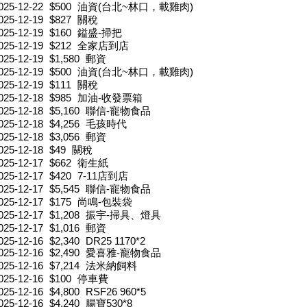
025-12-22
$500
油資(台北~林口，載雞肉)
025-12-19
$827
關稅
025-12-19
$160
鎰盛-掃把
025-12-19
$212
全家店到店
025-12-19
$1,580
郵資
025-12-19
$500
油資(台北~林口，載雞肉)
025-12-19
$111
關稅
025-12-18
$985
加油-收發票箱
025-12-18
$5,160
聯信-寵物食品
025-12-18
$4,256
毛孩時代
025-12-18
$3,056
郵資
025-12-18
$49
關稅
025-12-17
$662
衛生紙
025-12-17
$420
7-11店到店
025-12-17
$5,545
聯信-寵物食品
025-12-17
$175
尚鳴-包裝袋
025-12-17
$1,208
振宇-掃具、燈具
025-12-17
$1,016
郵資
025-12-16
$2,340
DR25 1170*2
025-12-16
$2,490
愛喜雅-寵物食品
025-12-16
$7,214
法米納飼料
025-12-16
$100
停車費
025-12-16
$4,800
RSF26 960*5
025-12-16
$4,240
腸寶530*8