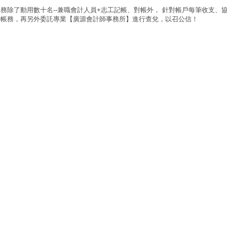
務除了動用數十名--兼職會計人員+志工記帳、對帳外， 針對帳戶每筆收支、
等帳務，再另外委託專業【廣源會計師事務所】進行查兌，以召公信！