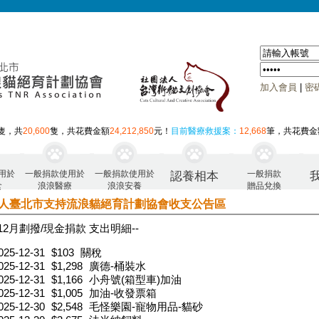
加入會員
|
密
隻，共
20,600
隻，共花費金額
24,212,850
元！
目前醫療救援案：
12,668
筆，共花費金
用於
一般捐款使用於
一般捐款使用於
一般捐款
認養相本
食
浪浪醫療
浪浪安養
贈品兌換
人臺北市支持流浪貓絕育計劃協會收支公告區
年12月 劃撥/現金捐款 支出明細--
025-12-31
$103
關稅
025-12-31
$1,298
廣德-桶裝水
025-12-31
$1,166
小舟號(箱型車)加油
025-12-31
$1,005
加油-收發票箱
025-12-30
$2,548
毛怪樂園-寵物用品-貓砂