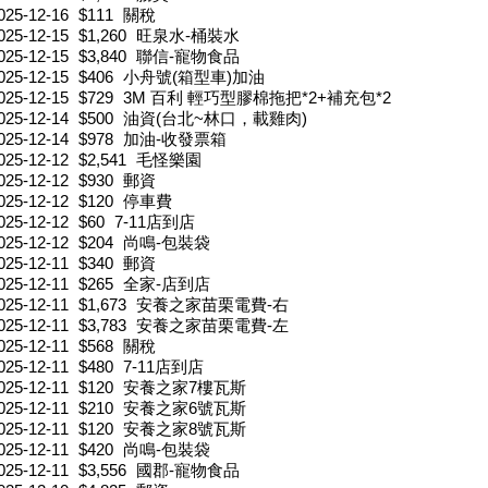
025-12-16
$111
關稅
025-12-15
$1,260
旺泉水-桶裝水
025-12-15
$3,840
聯信-寵物食品
025-12-15
$406
小舟號(箱型車)加油
025-12-15
$729
3M 百利 輕巧型膠棉拖把*2+補充包*2
025-12-14
$500
油資(台北~林口，載雞肉)
025-12-14
$978
加油-收發票箱
025-12-12
$2,541
毛怪樂園
025-12-12
$930
郵資
025-12-12
$120
停車費
025-12-12
$60
7-11店到店
025-12-12
$204
尚鳴-包裝袋
025-12-11
$340
郵資
025-12-11
$265
全家-店到店
025-12-11
$1,673
安養之家苗栗電費-右
025-12-11
$3,783
安養之家苗栗電費-左
025-12-11
$568
關稅
025-12-11
$480
7-11店到店
025-12-11
$120
安養之家7樓瓦斯
025-12-11
$210
安養之家6號瓦斯
025-12-11
$120
安養之家8號瓦斯
025-12-11
$420
尚鳴-包裝袋
025-12-11
$3,556
國郡-寵物食品