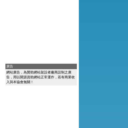
廣告
網站廣告，為贊助網站架設者廠商設制之廣
告，用以開源資助網站正常運作，若有商業收
入與本協會無關！