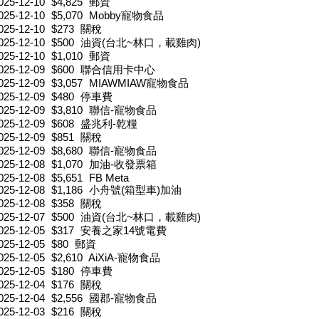
025-12-10
$4,825
郵資
025-12-10
$5,070
Mobby寵物食品
025-12-10
$273
關稅
025-12-10
$500
油資(台北~林口，載雞肉)
025-12-10
$1,010
郵資
025-12-09
$600
聯合信用卡中心
025-12-09
$3,057
MIAWMIAW寵物食品
025-12-09
$480
停車費
025-12-09
$3,810
聯信-寵物食品
025-12-09
$608
盛兆利-乾糧
025-12-09
$851
關稅
025-12-09
$8,680
聯信-寵物食品
025-12-08
$1,070
加油-收發票箱
025-12-08
$5,651
FB Meta
025-12-08
$1,186
小舟號(箱型車)加油
025-12-08
$358
關稅
025-12-07
$500
油資(台北~林口，載雞肉)
025-12-05
$317
安養之家14號電費
025-12-05
$80
郵資
025-12-05
$2,610
AiXiA-寵物食品
025-12-05
$180
停車費
025-12-04
$176
關稅
025-12-04
$2,556
國郡-寵物食品
025-12-03
$216
關稅