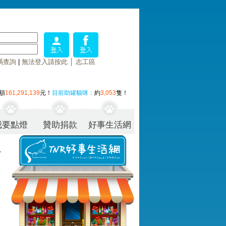
碼查詢
|
無法登入請按此
│
志工區
額
161,291,139
元！
目前助罐貓咪：
約
3,053
隻！
我要點燈
贊助捐款
好事生活網