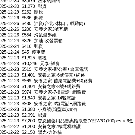
025-12-30
$3,675
法米納飼料
025-12-30
$1,279
郵資
025-12-29
$262
關稅
025-12-26
$536
郵資
025-12-26
$480
油資(台北~林口，載雞肉)
025-12-26
$200
安養之家3號瓦斯
025-12-26
$554
滑鼠鍵盤組
025-12-24
$826
加油-收發票箱
025-12-24
$416
郵資
025-12-24
$45
停車費
025-12-23
$1,825
關稅
025-12-23
$10,246
元泰-鮮食
025-12-23
$519
安養之家-辦公室+倉庫電話
025-12-23
$1,401
安養之家-6號傳真+網路
025-12-23
$999
安養之家-苗栗電話費+網路費
025-12-23
$1,404
安養之家-8號+網路費
025-12-23
$974
安養之家-7樓電話+網路費
025-12-23
$1,940
安養之家-14號電話
025-12-23
$908
安養之家-3號電話+網路費
025-12-23
$1,380
小舟號(箱型車)加油
025-12-23
$2,091
郵資
025-12-23
$7,200
杏恩醫藥用品普惠輸液套(Y型W/O)100pcs × 6盒
025-12-22
$1,200
安養之家7樓電梯維護
025-12-22
$2,150
陽光-力洛貓