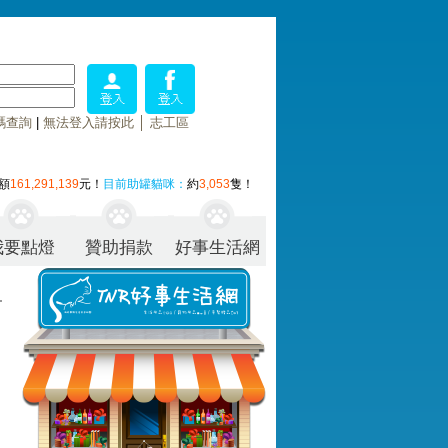
碼查詢
|
無法登入請按此
│
志工區
額
161,291,139
元！
目前助罐貓咪：
約
3,053
隻！
我要點燈
贊助捐款
好事生活網