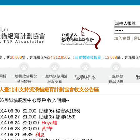
加入會員
|
密
隻，共
20,600
隻，共花費金額
24,212,850
元！
目前醫療救援案：
12,668
筆，共花費金
用於
一般捐款使用於
一般捐款使用於
一般捐款
認養相本
食
浪浪醫療
浪浪安養
贈品兌換
人臺北市支持流浪貓絕育計劃協會收支公告區
年06月 街貓庇護中心專戶 收入明細--
014-06-30
$2,000
助建(6)-楊安妮(166)
014-06-27
$1,000
助建(8)-娜娜(153)
014-06-24
$20,000
Hoya貓
014-06-23
$20,000
黃*華
014-06-21
$539
利息