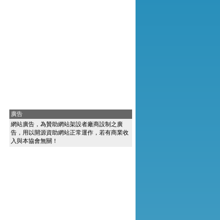
廣告
網站廣告，為贊助網站架設者廠商設制之廣
告，用以開源資助網站正常運作，若有商業收
入與本協會無關！