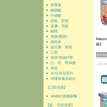
營養膏
離胺酸
牛磺酸
奶粉、奶瓶
皮膚、毛髮
眼睛
骨骼(關節)
Natu
維他命
罐】
益生菌、腸道
口腔
參考市
尿道/情緒紓壓
心、肝、腎保健
+ 加入清
免疫
化毛/排毛系列
你懂保健品組合
【口腔清潔】
ANIBIO德國家醫
【眼、耳部清潔】