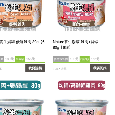
re養生湯罐 優選雞肉 80g【6
Nature養生湯罐 雞肉+鮮蝦
80g【6罐】
180元
156元
180元
156元
售價
捐款額
參考市售價
捐款額
我要認捐
我要認捐
單
+ 加入清單
確認
確認