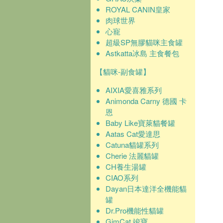
ROYAL CANIN皇家
肉球世界
心寵
超級SP無膠貓咪主食罐
Astkatta冰島 主食餐包
【貓咪-副食罐】
AIXIA愛喜雅系列
Animonda Carny 德國 卡
恩
Baby Like寶萊貓餐罐
Aatas Cat愛達思
Catuna貓罐系列
Cherie 法麗貓罐
CH養生湯罐
CIAO系列
Dayan日本達洋全機能貓
罐
Dr.Pro機能性貓罐
GimCat 竣寶