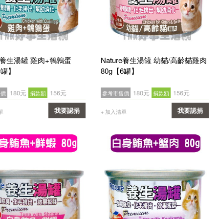
re養生湯罐 雞肉+鵪鶉蛋
Nature養生湯罐 幼貓/高齡貓雞肉
6罐】
80g【6罐】
180元
156元
180元
156元
售價
捐款額
參考市售價
捐款額
我要認捐
我要認捐
單
+ 加入清單
確認
確認