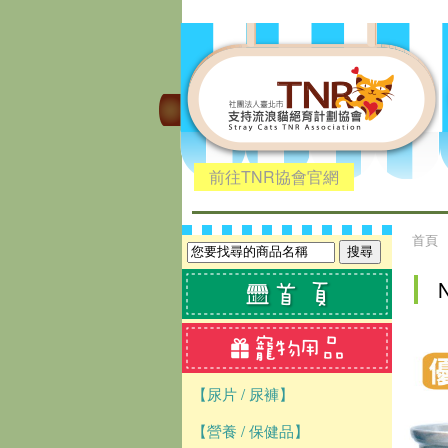
前往TNR協會官網
首頁
【尿片 / 尿褲】
【營養 / 保健品】