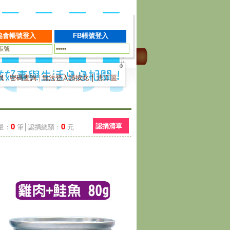
員
|
密碼查詢
|
無法登入請按此
│
志工區
0
0
認捐清單
量：
筆│認捐總額：
元