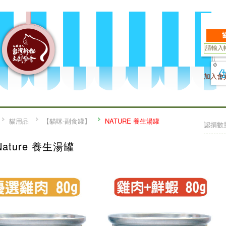
加入會
貓用品
【貓咪-副食罐】
NATURE 養生湯罐
認捐數
Nature 養生湯罐