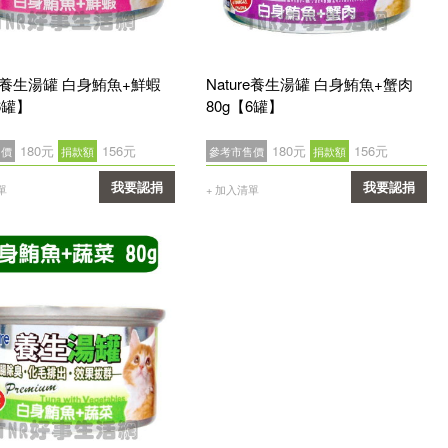
re養生湯罐 白身鮪魚+鮮蝦
Nature養生湯罐 白身鮪魚+蟹肉
6罐】
80g【6罐】
180元
156元
180元
156元
售價
捐款額
參考市售價
捐款額
我要認捐
我要認捐
單
+ 加入清單
確認
確認