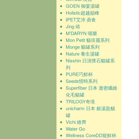
GOEN 御宴湯罐
Holistic超越巔峰
IPET艾沛 鼎食
Jing 靖
M'DARYN 喵樂
Mon Petit 貓倍麗系列
Monge 貓罐系列
Nature 養生湯罐
Nisshin 日清懷石貓罐系
列
PURE巧鮮杯
Seeds惜時系列
Superfiber 日本 激密纖維
化毛貓罐
TRILOGY奇境
unicharm 日本 銀湯匙貓
罐
Vichi 維齊
Water Go
Wellness CoreDD寵鮮杯