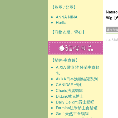
【胸圈 / 頸圈】
Natu
ANNA NINA
80g【
Hurtta
參考市
【寵物衣服、背心】
+ 加入清
【貓咪-主食罐】
AIXIA 愛喜雅 妙喵主食軟
包
AkikA日本漁極貓罐系列
CANIDAE 卡比
Cherie法麗貓罐
Dr.Link林克博士
Daily Delight 爵士貓吧
Farmina法米納主食貓罐
Go！天然主食貓罐