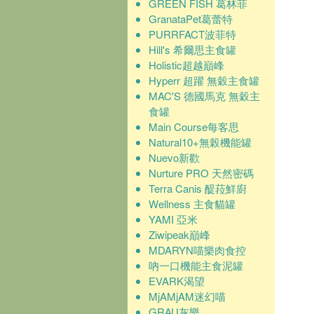
GREEN FISH 葛林菲
GranataPet葛蕾特
PURRFACT波菲特
Hill's 希爾思主食罐
Holistic超越巔峰
Hyperr 超躍 無穀主食罐
MAC'S 德國馬克 無穀主
食罐
Main Course每客思
Natural10+無榖機能罐
Nuevo新歡
Nurture PRO 天然密碼
Terra Canis 醍菈鮮廚
Wellness 主食貓罐
YAMI 亞米
Ziwipeak巔峰
MDARYN喵樂肉食控
吶一口機能主食泥罐
EVARK渴望
MjAMjAM迷幻喵
GRAU灰樂