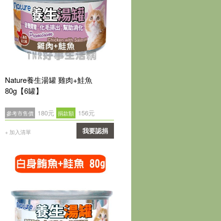
Nature養生湯罐 雞肉+鮭魚
80g【6罐】
180元
156元
參考市售價
捐款額
我要認捐
+ 加入清單
確認