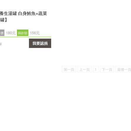
re養生湯罐 白身鮪魚+蔬菜
6罐】
180元
156元
售價
捐款額
我要認捐
單
確認
第一頁
上一頁
1
下一頁
最後一