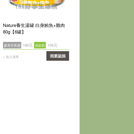
Nature養生湯罐 白身鮪魚+雞肉
80g【6罐】
180元
156元
參考市售價
捐款額
我要認捐
+ 加入清單
確認