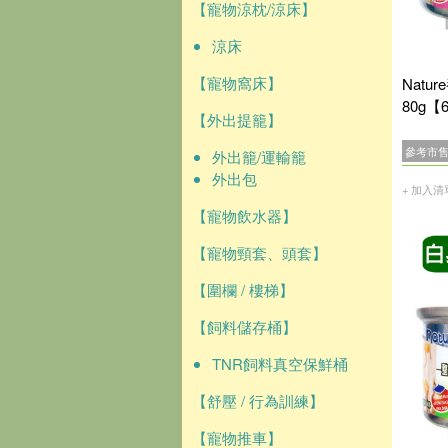
【寵物涼枕/涼床】
涼床
【寵物窩床】
Natu
80g【
【外出提籠】
參考市
外出籠/運輸籠
外出包
+ 加入清
【寵物飲水器】
【寵物頸套、頭套】
【圍欄 / 樓梯】
【飼料儲存桶】
TNR飼料真空保鮮桶
【舒壓 / 行為訓練】
【寵物推車】