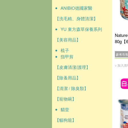
ANIBIO德國家醫
【洗毛精、身體清潔】
YU 東方森草保養系列
Natu
【美容用品】
80g【
梳子
參考市
指甲剪
+ 加入清
【皮膚清潔/護理】
【除蚤用品】
【清潔 / 除臭類】
【寵物碗】
貓壹
【貓狗籠】