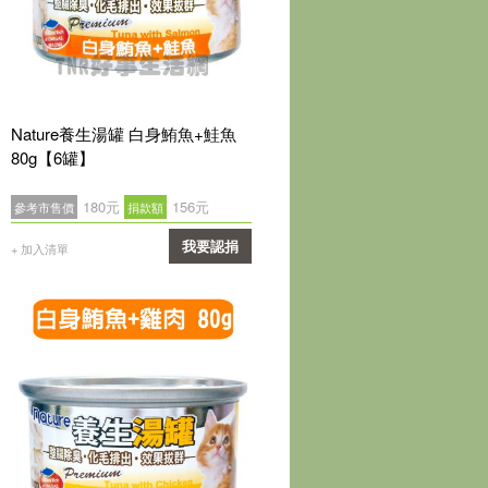
Nature養生湯罐 白身鮪魚+鮭魚
80g【6罐】
180元
156元
參考市售價
捐款額
我要認捐
+ 加入清單
確認