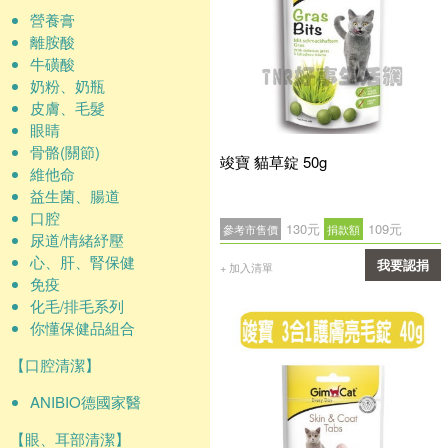
營養膏
離胺酸
牛磺酸
奶粉、奶瓶
皮膚、毛髮
眼睛
骨骼(關節)
竣寶 貓草錠 50g
維他命
益生菌、腸道
口腔
130元
109元
參考市售價
捐款額
尿道/情緒紓壓
心、肝、腎保健
我要認捐
+ 加入清單
免疫
確認
化毛/排毛系列
你懂保健品組合
【口腔清潔】
ANIBIO德國家醫
【眼、耳部清潔】