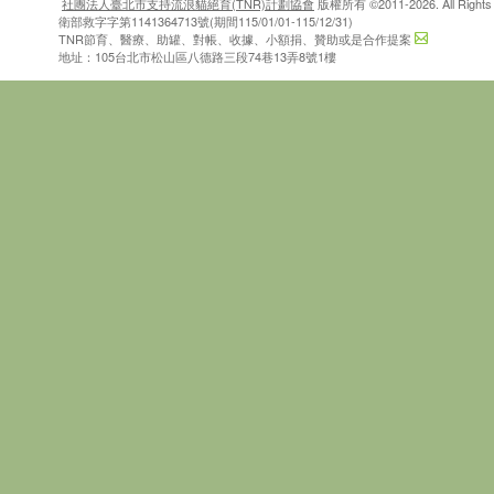
社團法人臺北市支持流浪貓絕育(TNR)計劃協會
版權所有 ©2011-2026. All Rights 
衛部救字字第1141364713號(期間115/01/01-115/12/31)
TNR節育、醫療、助罐、對帳、收據、小額捐、贊助或是合作提案
地址：105台北市松山區八德路三段74巷13弄8號1樓