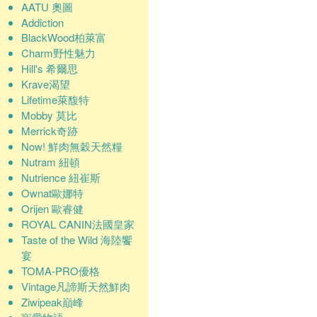
AATU 奧圖
Addiction
BlackWood柏萊富
Charm野性魅力
Hill's 希爾思
Krave渴望
Lifetime萊馥特
Mobby 莫比
Merrick奇跡
Now! 鮮肉無穀天然糧
Nutram 紐頓
Nutrience 紐崔斯
Ownat歐娜特
Orijen 歐睿健
ROYAL CANIN法國皇家
Taste of the Wild 海陸饗
宴
TOMA-PRO優格
Vintage凡諦斯天然鮮肉
Ziwipeak巔峰