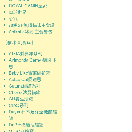
ROYAL CANIN皇家
肉球世界
心寵
超級SP無膠貓咪主食罐
Astkatta冰島 主食餐包
【貓咪-副食罐】
AIXIA愛喜雅系列
Animonda Carny 德國 卡
恩
Baby Like寶萊貓餐罐
Aatas Cat愛達思
Catuna貓罐系列
Cherie 法麗貓罐
CH養生湯罐
CIAO系列
Dayan日本達洋全機能貓
罐
Dr.Pro機能性貓罐
GimCat 竣寶