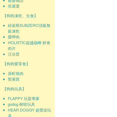
寵愛物語
倍適選
【狗狗凍乾、生食】
紐崔斯SUBZERO頂級無
穀凍乾
愛呷肉
HOLISTIC超越巔峰 鮮食
肉片
汪洽普
【狗狗愛零食】
原町燒肉
聖萊西
【狗狗玩具】
FLAPPY 玩耍專家
godog 耐咬玩具
HEAR DOGGY 超聲波玩
具