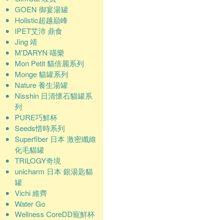
GOEN 御宴湯罐
Holistic超越巔峰
IPET艾沛 鼎食
Jing 靖
M'DARYN 喵樂
Mon Petit 貓倍麗系列
Monge 貓罐系列
Nature 養生湯罐
Nisshin 日清懷石貓罐系
列
PURE巧鮮杯
Seeds惜時系列
Superfiber 日本 激密纖維
化毛貓罐
TRILOGY奇境
unicharm 日本 銀湯匙貓
罐
Vichi 維齊
Water Go
Wellness CoreDD寵鮮杯