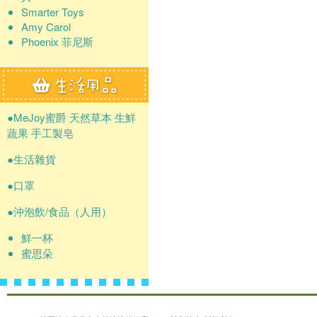
Smarter Toys
Amy Carol
Phoenix 菲尼斯
●MeJoy蜜爵 天然草本 生鮮
蔬果 手工製皂
●生活雜貨
●口罩
●沖泡飲/食品（人用）
鮮一杯
蜜思朵