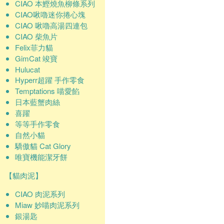
CIAO 本鰹燒魚柳條系列
CIAO啾嚕迷你捲心塊
CIAO 啾嚕高湯四連包
CIAO 柴魚片
Felix菲力貓
GimCat 竣寶
Hulucat
Hyperr超躍 手作零食
Temptations 喵愛餡
日本藍蟹肉絲
喜躍
等等手作零食
自然小貓
驕傲貓 Cat Glory
唯寶機能潔牙餅
【貓肉泥】
CIAO 肉泥系列
Miaw 妙喵肉泥系列
銀湯匙