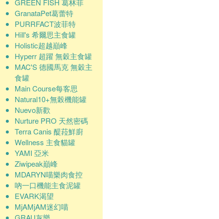
GREEN FISH 葛林菲
GranataPet葛蕾特
PURRFACT波菲特
Hill's 希爾思主食罐
Holistic超越巔峰
Hyperr 超躍 無穀主食罐
MAC'S 德國馬克 無穀主
食罐
Main Course每客思
Natural10+無榖機能罐
Nuevo新歡
Nurture PRO 天然密碼
Terra Canis 醍菈鮮廚
Wellness 主食貓罐
YAMI 亞米
Ziwipeak巔峰
MDARYN喵樂肉食控
吶一口機能主食泥罐
EVARK渴望
MjAMjAM迷幻喵
GRAU灰樂