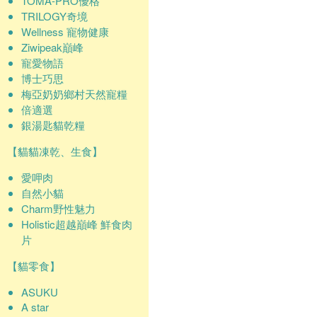
TOMA-PRO優格
TRILOGY奇境
Wellness 寵物健康
Ziwipeak巔峰
寵愛物語
博士巧思
梅亞奶奶鄉村天然寵糧
倍適選
銀湯匙貓乾糧
【貓貓凍乾、生食】
愛呷肉
自然小貓
Charm野性魅力
Holistic超越巔峰 鮮食肉
片
【貓零食】
ASUKU
A star