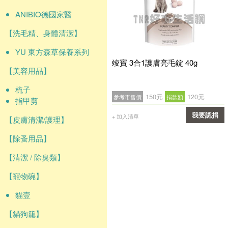
ANIBIO德國家醫
【洗毛精、身體清潔】
YU 東方森草保養系列
竣寶 3合1護膚亮毛錠 40g
【美容用品】
梳子
150元
120元
參考市售價
捐款額
指甲剪
我要認捐
+ 加入清單
【皮膚清潔/護理】
確認
【除蚤用品】
【清潔 / 除臭類】
【寵物碗】
貓壹
【貓狗籠】