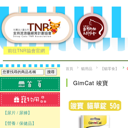
前往TNR協會官網
首頁
貓用品
【貓零食】
GimCat 竣寶
【尿片 / 尿褲】
【營養 / 保健品】