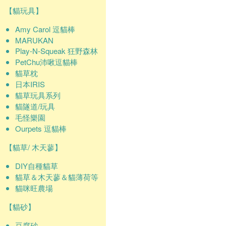
【貓玩具】
Amy Carol 逗貓棒
MARUKAN
Play-N-Squeak 狂野森林
PetChu沛啾逗貓棒
貓草枕
日本IRIS
貓草玩具系列
貓隧道/玩具
毛怪樂園
Ourpets 逗貓棒
【貓草/ 木天蓼】
DIY自種貓草
貓草＆木天蓼＆貓薄荷等
貓咪旺農場
【貓砂】
豆腐砂