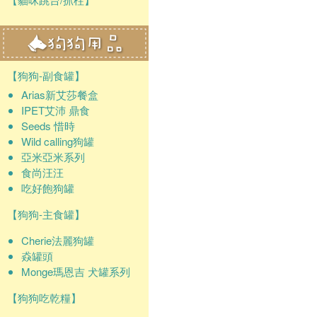
【狗狗-副食罐】
Arias新艾莎餐盒
IPET艾沛 鼎食
Seeds 惜時
Wild calling狗罐
亞米亞米系列
食尚汪汪
吃好飽狗罐
【狗狗-主食罐】
Cherie法麗狗罐
猋罐頭
Monge瑪恩吉 犬罐系列
【狗狗吃乾糧】