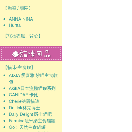
【胸圈 / 頸圈】
ANNA NINA
Hurtta
【寵物衣服、背心】
【貓咪-主食罐】
AIXIA 愛喜雅 妙喵主食軟
包
AkikA日本漁極貓罐系列
CANIDAE 卡比
Cherie法麗貓罐
Dr.Link林克博士
Daily Delight 爵士貓吧
Farmina法米納主食貓罐
Go！天然主食貓罐