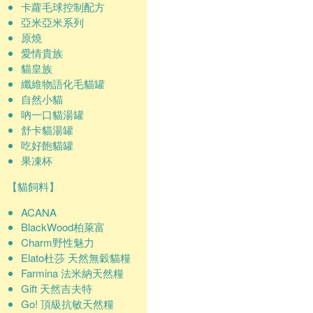
卡蘿毛球控制配方
亞米亞米系列
原燒
愛情貴族
貓皇族
纖維物語化毛貓罐
自然小貓
吶一口貓湯罐
舒卡貓湯罐
吃好飽貓罐
果凍杯
【貓飼料】
ACANA
BlackWood柏萊富
Charm野性魅力
Elato杜莎 天然無穀貓糧
Farmina 法米納天然糧
Gift 天然吉夫特
Go! 頂級抗敏天然糧