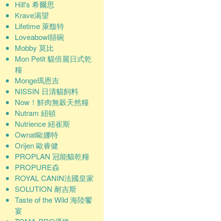
Hill's 希爾思
Krave渴望
Lifetime 萊馥特
Loveabowl囍碗
Mobby 莫比
Mon Petit 貓倍麗日式乾
糧
Monge瑪恩吉
NISSIN 日清貓飼料
Now！鮮肉無穀天然糧
Nutram 紐頓
Nutrience 紐崔斯
Ownat歐娜特
Orijen 歐睿健
PROPLAN 冠能貓乾糧
PROPURE猋
ROYAL CANIN法國皇家
SOLUTION 耐吉斯
Taste of the Wild 海陸饗
宴