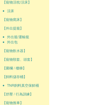
【寵物涼枕/涼床】
涼床
【寵物窩床】
【外出提籠】
外出籠/運輸籠
外出包
【寵物飲水器】
【寵物頸套、頭套】
【圍欄 / 樓梯】
【飼料儲存桶】
TNR飼料真空保鮮桶
【舒壓 / 行為訓練】
【寵物推車】