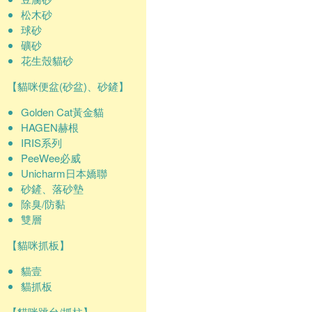
松木砂
球砂
礦砂
花生殼貓砂
【貓咪便盆(砂盆)、砂鏟】
Golden Cat黃金貓
HAGEN赫根
IRIS系列
PeeWee必威
Unicharm日本嬌聯
砂鏟、落砂墊
除臭/防黏
雙層
【貓咪抓板】
貓壹
貓抓板
【貓咪跳台/抓柱】