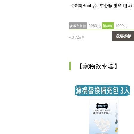
《法國Bobby》甜心貓睡窩-咖啡
2980元
1500元
參考市售價
捐款額
我要認捐
+ 加入清單
確認
【寵物飲水器】