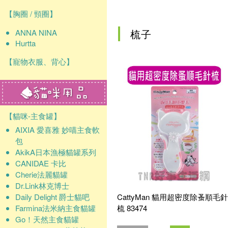
確認
【胸圈 / 頸圈】
梳子
ANNA NINA
Hurtta
【寵物衣服、背心】
【貓咪-主食罐】
AIXIA 愛喜雅 妙喵主食軟
包
AkikA日本漁極貓罐系列
CANIDAE 卡比
Cherie法麗貓罐
Dr.Link林克博士
Daily Delight 爵士貓吧
CattyMan 貓用超密度除蚤順毛針
Farmina法米納主食貓罐
梳 83474
Go！天然主食貓罐