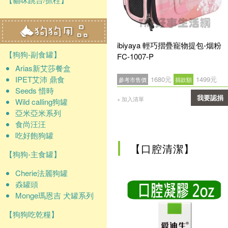
ibiyaya 輕巧摺疊寵物提包-烟粉
【狗狗-副食罐】
FC-1007-P
Arias新艾莎餐盒
IPET艾沛 鼎食
1680元
1499元
參考市售價
捐款額
Seeds 惜時
我要認捐
+ 加入清單
Wild calling狗罐
亞米亞米系列
確認
食尚汪汪
吃好飽狗罐
【口腔清潔】
【狗狗-主食罐】
Cherie法麗狗罐
猋罐頭
Monge瑪恩吉 犬罐系列
【狗狗吃乾糧】