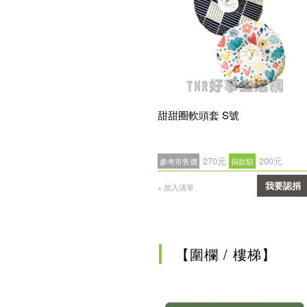
甜甜圈軟頭套 S號
270元
200元
參考市售價
捐款額
我要認捐
+ 加入清單
確認
【圍欄 / 樓梯】