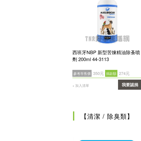
西班牙NBP 新型苦煉精油除蚤噴
劑 200ml 44-3113
350元
274元
參考市售價
捐款額
我要認捐
+ 加入清單
確認
【清潔 / 除臭類】