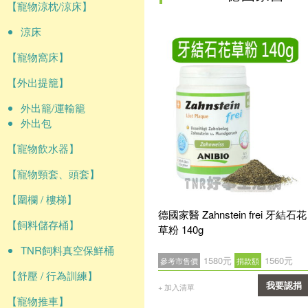
【寵物涼枕/涼床】
涼床
【寵物窩床】
【外出提籠】
外出籠/運輸籠
外出包
【寵物飲水器】
【寵物頸套、頭套】
【圍欄 / 樓梯】
德國家醫 Zahnstein frei 牙結石花
【飼料儲存桶】
草粉 140g
TNR飼料真空保鮮桶
1580元
1560元
參考市售價
捐款額
【舒壓 / 行為訓練】
我要認捐
+ 加入清單
【寵物推車】