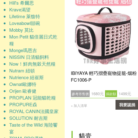
Hill's 希爾思
Krave渴望
Lifetime 萊馥特
Loveabowl囍碗
Mobby 莫比
Mon Petit 貓倍麗日式乾
糧
Monge瑪恩吉
NISSIN 日清貓飼料
Now！鮮肉無穀天然糧
Nutram 紐頓
IBIYAYA 輕巧摺疊寵物提籠-烟粉
Nutrience 紐崔斯
FC1006-P
Ownat歐娜特
Orijen 歐睿健
1680元
1499元
參考市售價
捐款額
PROPLAN 冠能貓乾糧
PROPURE猋
我要認捐
+ 加入清單
ROYAL CANIN法國皇家
確認
SOLUTION 耐吉斯
Taste of the Wild 海陸饗
宴
貓壹