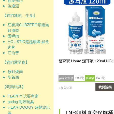
寵愛物語
倍適選
【狗狗凍乾、生食】
紐崔斯SUBZERO頂級無
穀凍乾
愛呷肉
HOLISTIC超越巔峰 鮮食
肉片
汪洽普
發育寶 Home 潔耳液 120ml HG1
【狗狗愛零食】
原町燒肉
聖萊西
280元
240元
參考市售價
捐款額
【狗狗玩具】
我要認捐
+ 加入清單
FLAPPY 玩耍專家
確認
godog 耐咬玩具
HEAR DOGGY 超聲波玩
TNR飼料真空保鮮桶
具