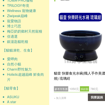
TOMA-PRO優格
TRILOGY奇境
Wellness 寵物健康
Ziwipeak巔峰
寵愛物語
博士巧思
梅亞奶奶鄉村天然寵糧
倍適選
銀湯匙貓乾糧
【貓貓凍乾、生食】
愛呷肉
自然小貓
Charm野性魅力
貓壹 快樂食光水碗(職人手作美
Holistic超越巔峰 鮮食肉
燒) 琉璃紺
片
【貓零食】
1050元
780元
參考市售價
捐款額
ASUKU
我要認捐
+ 加入清單
A star