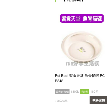
Pet Best 饗食天堂 魚骨貓碗 PC-
B342
180元
160元
參考市售價
捐款額
我要認捐
+ 加入清單