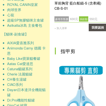
單前胸背 藍白船錨-S (含牽繩)
ROYAL CANIN皇家
CB-S-01
肉球世界
心寵
630元
550元
參考市售價
捐款額
超級SP無膠貓咪主食罐
Astkatta冰島 主食餐包
我要認捐
+ 加入清單
【貓咪-副食罐】
確認
AIXIA愛喜雅系列
Animonda Carny 德國 卡
指甲剪
恩
Baby Like寶萊貓餐罐
Aatas Cat愛達思
Catuna貓罐系列
Cherie 法麗貓罐
CH養生湯罐
CIAO系列
Dayan日本達洋全機能貓
罐
Dr.Pro機能性貓罐
GimCat 竣寶