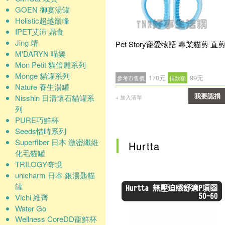
GOEN 御宴湯罐
Holistic超越巔峰
IPET艾沛 鼎食
Jing 靖
Pet Story寵愛物語 專業貓剪 直
M'DARYN 喵樂
Mon Petit 貓倍麗系列
Monge 貓罐系列
170元
99元
參考市售價
捐款額
Nature 養生湯罐
Nisshin 日清懷石貓罐系
我要認捐
+ 加入清單
列
確認
PURE巧鮮杯
Seeds惜時系列
Superfiber 日本 激密纖維
Hurtta
化毛貓罐
TRILOGY奇境
unicharm 日本 銀湯匙貓
罐
Vichi 維齊
Water Go
Wellness CoreDD寵鮮杯