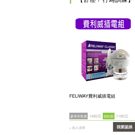
FELIWAY費利威插電組
1450元
1180元
參考市售價
捐款額
我要認捐
+ 加入清單