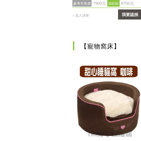
7900元
6700元
參考市售價
捐款額
我要認捐
+ 加入清單
確認
【寵物窩床】