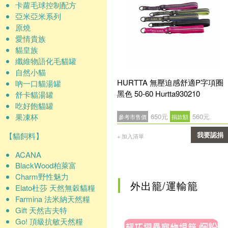
卡蘿毛球控制配方
亞米亞米系列
原燒
愛情貴族
貓皇族
纖維物語化毛貓罐
自然小貓
HURTTA 無壓迫感舒適P字項圈
吶一口貓湯罐
黑色 50-60 Hurtta930210
舒卡貓湯罐
吃好飽貓罐
果凍杯
650元
560元
參考市售價
捐款額
【貓飼料】
我要認捐
+ 加入清單
確認
ACANA
BlackWood柏萊富
Charm野性魅力
外出籠/運輸籠
Elato杜莎 天然無穀貓糧
Farmina 法米納天然糧
Gift 天然吉夫特
Go! 頂級抗敏天然糧