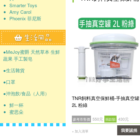
Smarter Toys
Amy Carol
Phoenix 菲尼斯
●MeJoy蜜爵 天然草本 生鮮
蔬果 手工製皂
●生活雜貨
●口罩
●沖泡飲/食品（人用）
TNR飼料真空保鮮桶-手抽真空罐
鮮一杯
2L 粉綠
蜜思朵
550元
430元
參考市售價
捐款額
我要認捐
+ 加入清單