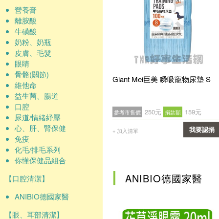
營養膏
離胺酸
牛磺酸
奶粉、奶瓶
皮膚、毛髮
眼睛
骨骼(關節)
Giant Mei巨美 瞬吸寵物尿墊 S
維他命
益生菌、腸道
口腔
250元
159元
參考市售價
捐款額
尿道/情緒紓壓
心、肝、腎保健
我要認捐
+ 加入清單
免疫
確認
化毛/排毛系列
你懂保健品組合
ANIBIO德國家醫
【口腔清潔】
ANIBIO德國家醫
【眼、耳部清潔】