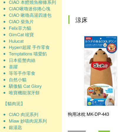
確認
CIAO 本鰹燒魚柳條系列
CIAO啾嚕迷你捲心塊
CIAO 啾嚕高湯四連包
涼床
CIAO 柴魚片
Felix菲力貓
GimCat 竣寶
Hulucat
Hyperr超躍 手作零食
Temptations 喵愛餡
日本藍蟹肉絲
喜躍
等等手作零食
自然小貓
驕傲貓 Cat Glory
唯寶機能潔牙餅
【貓肉泥】
狗用冰枕 MK-DP-443
CIAO 肉泥系列
Miaw 妙喵肉泥系列
銀湯匙