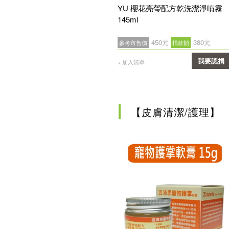
YU 櫻花亮瑩配方乾洗潔淨噴霧
145ml
450元
380元
參考市售價
捐款額
我要認捐
+ 加入清單
確認
【皮膚清潔/護理】