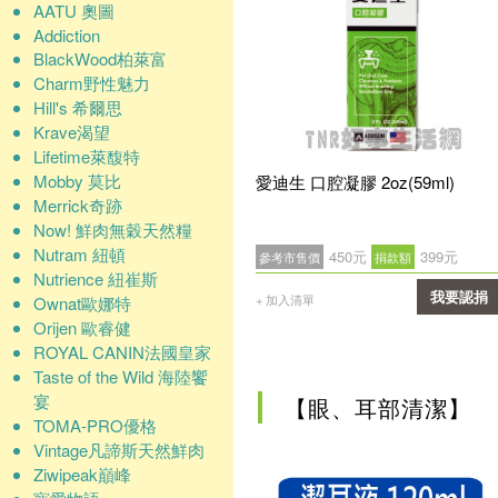
AATU 奧圖
Addiction
BlackWood柏萊富
Charm野性魅力
Hill's 希爾思
Krave渴望
Lifetime萊馥特
Mobby 莫比
愛迪生 口腔凝膠 2oz(59ml)
Merrick奇跡
Now! 鮮肉無穀天然糧
Nutram 紐頓
450元
399元
參考市售價
捐款額
Nutrience 紐崔斯
我要認捐
+ 加入清單
Ownat歐娜特
Orijen 歐睿健
確認
ROYAL CANIN法國皇家
Taste of the Wild 海陸饗
宴
【眼、耳部清潔】
TOMA-PRO優格
Vintage凡諦斯天然鮮肉
Ziwipeak巔峰