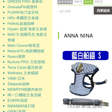
GREEN FISH 葛林菲
399元
330元
參考市售價
捐款額
GranataPet葛蕾特
我要認捐
+ 加入清單
PURRFACT波菲特
Hill's 希爾思主食罐
確認
Holistic超越巔峰
Hyperr 超躍 無穀主食罐
MAC'S 德國馬克 無穀主
ANNA NINA
食罐
Main Course每客思
Natural10+無榖機能罐
Nuevo新歡
Nurture PRO 天然密碼
Terra Canis 醍菈鮮廚
Wellness 主食貓罐
YAMI 亞米
Ziwipeak巔峰
MDARYN喵樂肉食控
吶一口機能主食泥罐
EVARK渴望
MjAMjAM迷幻喵
GRAU灰樂