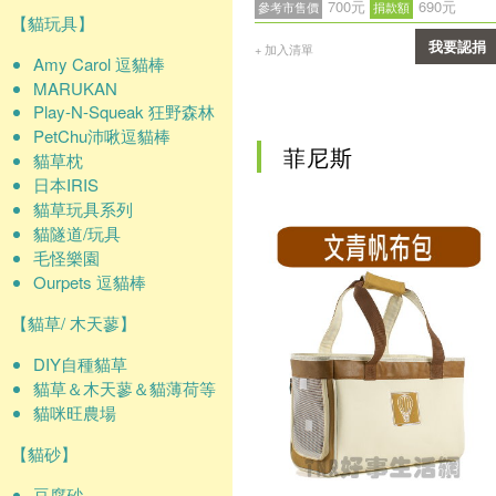
700元
690元
參考市售價
捐款額
【貓玩具】
我要認捐
+ 加入清單
Amy Carol 逗貓棒
確認
MARUKAN
Play-N-Squeak 狂野森林
PetChu沛啾逗貓棒
菲尼斯
貓草枕
日本IRIS
貓草玩具系列
貓隧道/玩具
毛怪樂園
Ourpets 逗貓棒
【貓草/ 木天蓼】
DIY自種貓草
貓草＆木天蓼＆貓薄荷等
貓咪旺農場
【貓砂】
豆腐砂