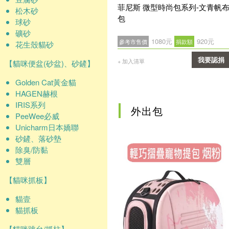
菲尼斯 微型時尚包系列-文青帆
松木砂
包
球砂
礦砂
1080元
920元
參考市售價
捐款額
花生殼貓砂
我要認捐
+ 加入清單
【貓咪便盆(砂盆)、砂鏟】
確認
Golden Cat黃金貓
HAGEN赫根
IRIS系列
外出包
PeeWee必威
Unicharm日本嬌聯
砂鏟、落砂墊
除臭/防黏
雙層
【貓咪抓板】
貓壹
貓抓板
【貓咪跳台/抓柱】