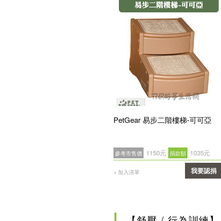
PetGear 易步二階樓梯-可可亞
1150元
1035元
參考市售價
捐款額
我要認捐
+ 加入清單
確認
【舒壓 / 行為訓練】