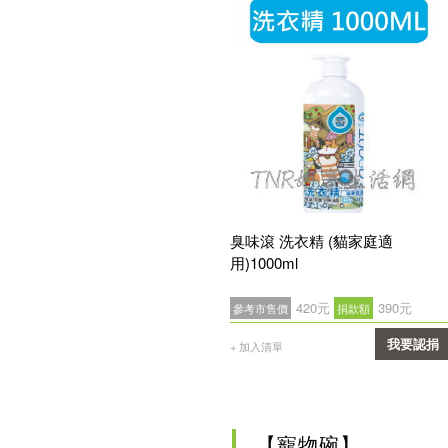
臭味滾 洗衣精 (貓家庭適
用)1000ml
420元
390元
參考市售價
捐款額
我要認捐
+ 加入清單
確認
【寵物碗】