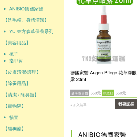
ANIBIO德國家醫
【洗毛精、身體清潔】
YU 東方森草保養系列
【美容用品】
梳子
指甲剪
【皮膚清潔/護理】
德國家醫 Augen-Pflege 花草淨眼
露 20ml
【除蚤用品】
550元
550元
參考市售價
捐款額
【清潔 / 除臭類】
我要認捐
+ 加入清單
【寵物碗】
確認
貓壹
【貓狗籠】
ANIBIO德國家醫